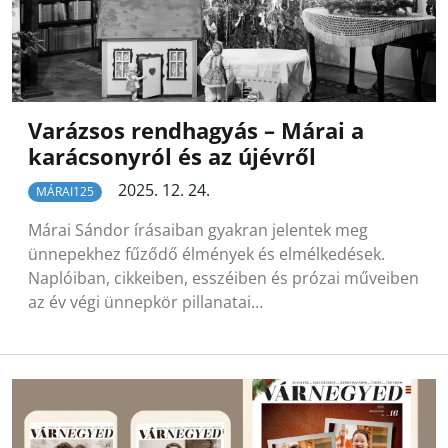
Varázsos rendhagyás – Márai a
karácsonyról és az újévről
2025. 12. 24.
MÁRAI125
Márai Sándor írásaiban gyakran jelentek meg
ünnepekhez fűződő élmények és elmélkedések.
Naplóiban, cikkeiben, esszéiben és prózai műveiben
az év végi ünnepkör pillanatai…