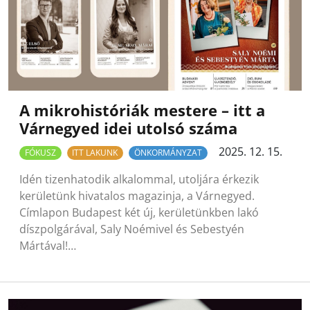
A mikrohistóriák mestere – itt a
Várnegyed idei utolsó száma
2025. 12. 15.
FÓKUSZ
ITT LAKUNK
ÖNKORMÁNYZAT
Idén tizenhatodik alkalommal, utoljára érkezik
kerületünk hivatalos magazinja, a Várnegyed.
Címlapon Budapest két új, kerületünkben lakó
díszpolgárával, Saly Noémivel és Sebestyén
Mártával!…