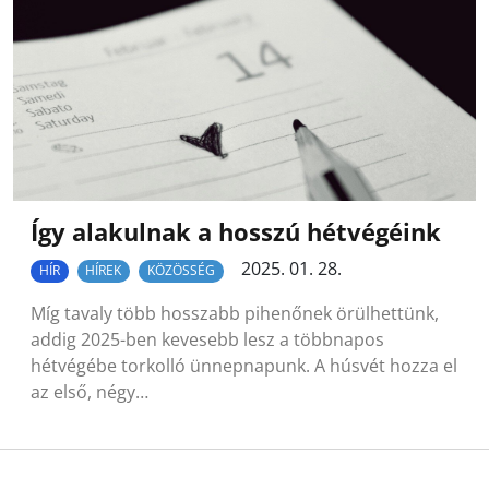
Így alakulnak a hosszú hétvégéink
2025. 01. 28.
HÍR
HÍREK
KÖZÖSSÉG
Míg tavaly több hosszabb pihenőnek örülhettünk,
addig 2025-ben kevesebb lesz a többnapos
hétvégébe torkolló ünnepnapunk. A húsvét hozza el
az első, négy…