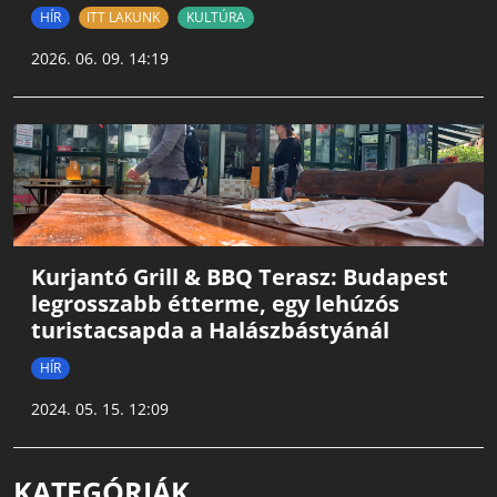
HÍR
ITT LAKUNK
KULTÚRA
2026. 06. 09. 14:19
Kurjantó Grill & BBQ Terasz: Budapest
legrosszabb étterme, egy lehúzós
turistacsapda a Halászbástyánál
HÍR
2024. 05. 15. 12:09
KATEGÓRIÁK