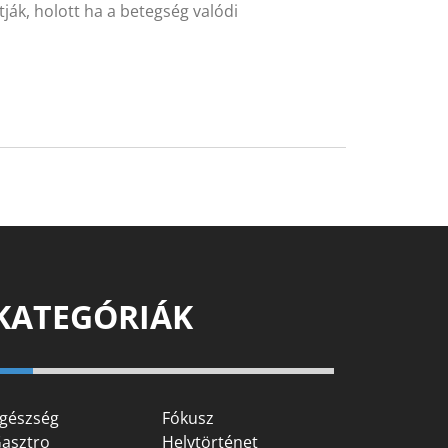
ítják, holott ha a betegség valódi
KATEGÓRIÁK
gészség
Fókusz
asztro
Helytörténet