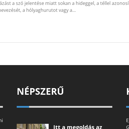
fázást a szó jelentése miatt sokan a hideggel, a téllel azonos
evezését, a hólyaghurutot vagy a…
NÉPSZERŰ
mi
E
Itt a megoldás az
G