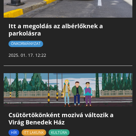
Itt a megoldás az albérlőknek a
parkolásra
ÖNKORMÁNYZAT
2025. 01. 17. 12:22
Csütörtökönként mozivá változik a
Virág Benedek Ház
HÍR
ITT LAKUNK
KULTÚRA