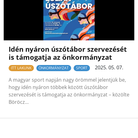
Idén nyáron úszótábor szervezését
is támogatja az önkormányzat
2025. 05. 07.
ITT LAKUNK
ÖNKORMÁNYZAT
SPORT
A magyar sport napján nagy örömmel jelentjük be,
hogy idén nyáron többek között úszótábor
szervezését is támogatja az önkormányzat – közölte
Böröcz…