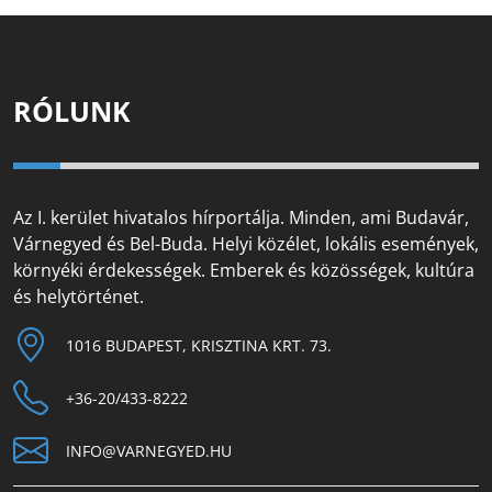
RÓLUNK
Az I. kerület hivatalos hírportálja. Minden, ami Budavár,
Várnegyed és Bel-Buda. Helyi közélet, lokális események,
környéki érdekességek. Emberek és közösségek, kultúra
és helytörténet.
1016 BUDAPEST, KRISZTINA KRT. 73.
+36-20/433-8222
INFO@VARNEGYED.HU