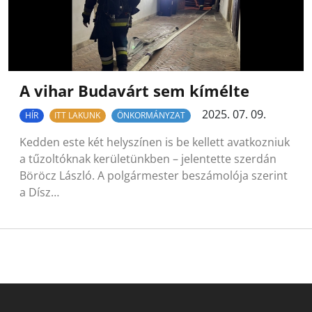
A vihar Budavárt sem kímélte
2025. 07. 09.
HÍR
ITT LAKUNK
ÖNKORMÁNYZAT
Kedden este két helyszínen is be kellett avatkozniuk
a tűzoltóknak kerületünkben – jelentette szerdán
Böröcz László. A polgármester beszámolója szerint
a Dísz…