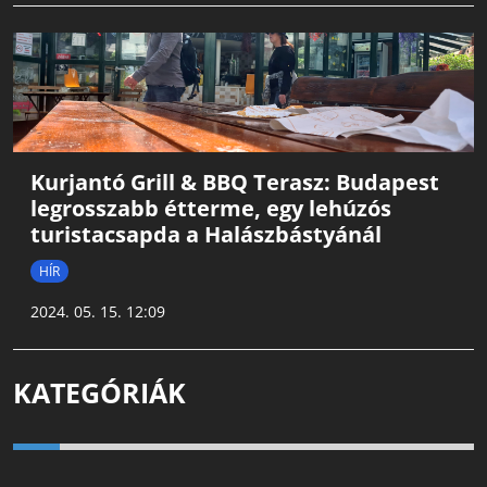
Kurjantó Grill & BBQ Terasz: Budapest
legrosszabb étterme, egy lehúzós
turistacsapda a Halászbástyánál
HÍR
2024. 05. 15. 12:09
KATEGÓRIÁK