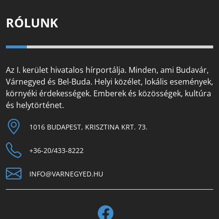
RÓLUNK
Az I. kerület hivatalos hírportálja. Minden, ami Budavár,
Várnegyed és Bel-Buda. Helyi közélet, lokális események,
környéki érdekességek. Emberek és közösségek, kultúra
és helytörténet.
1016 BUDAPEST, KRISZTINA KRT. 73.
+36-20/433-8222
INFO@VARNEGYED.HU