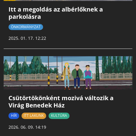
Itt a megoldás az albérlőknek a
parkolásra
ÖNKORMÁNYZAT
2025. 01. 17. 12:22
Csütörtökönként mozivá változik a
Virág Benedek Ház
HÍR
ITT LAKUNK
KULTÚRA
2026. 06. 09. 14:19