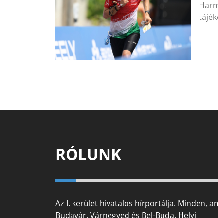
Harma
tájé
RÓLUNK
Az I. kerület hivatalos hírportálja. Minden, a
Budavár, Várnegyed és Bel-Buda. Helyi