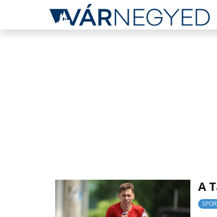
A T
SPOR