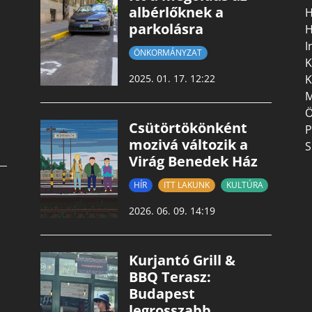
albérlőknek a
H
parkolásra
H
I
ÖNKORMÁNYZAT
K
K
2025. 01. 17. 12:22
M
Ö
Csütörtökönként
P
mozivá változik a
S
Virág Benedek Ház
HÍR
ITT LAKUNK
KULTÚRA
2026. 06. 09. 14:19
Kurjantó Grill &
BBQ Terasz:
Budapest
legrosszabb