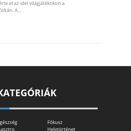
te el az idei világjátékokon a
Zoltán. A…
KATEGÓRIÁK
gészség
Fókusz
asztro
Helytörténet