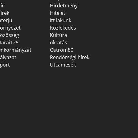
ír
Hirdetmény
írek
Hitélet
nterjú
Itt lakunk
örnyezet
Közlekedés
özösség
Kultúra
árai125
oktatás
nkormányzat
Ostrom80
ályázat
Rendőrségi hírek
port
Utcamesék