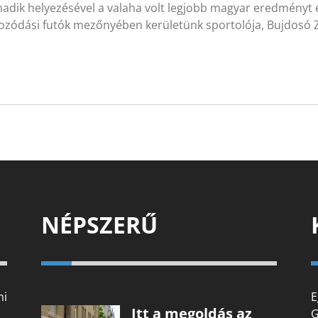
dik helyezésével a valaha volt legjobb magyar eredményt ér
kozódási futók mezőnyében kerületünk sportolója, Bujdosó 
NÉPSZERŰ
mi
E
Itt a megoldás az
G