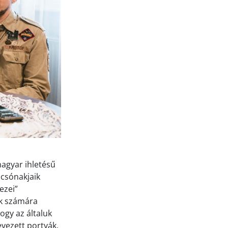
magyar ihletésű
 csónakjaik
ezei”
ek számára
ogy az általuk
vezett portyák,