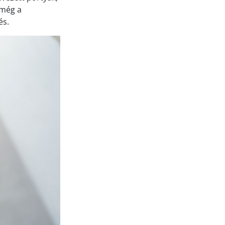
 még a
és.