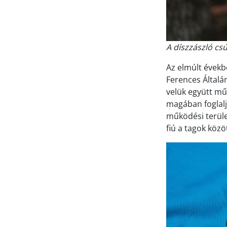
A díszzászló cs
Az elmúlt évekb
Ferences Általá
velük együtt mű
magában foglalja
működési terület
fiú a tagok közöt