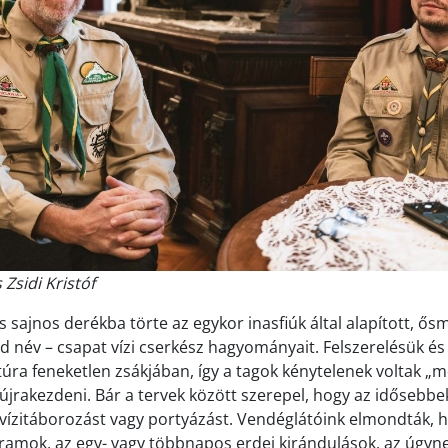
 Zsidi Kristóf
ajnos derékba törte az egykor inasfiúk által alapított, ős
d név – csapat vízi cserkész hagyományait. Felszerelésük és
túra feneketlen zsákjában, így a tagok kénytelenek voltak „m
újrakezdeni. Bár a tervek között szerepel, hogy az idősebb
a vízitáborozást vagy portyázást. Vendéglátóink elmondták, h
ramok, az egy- vagy többnapos erdei kirándulások, az úgyne