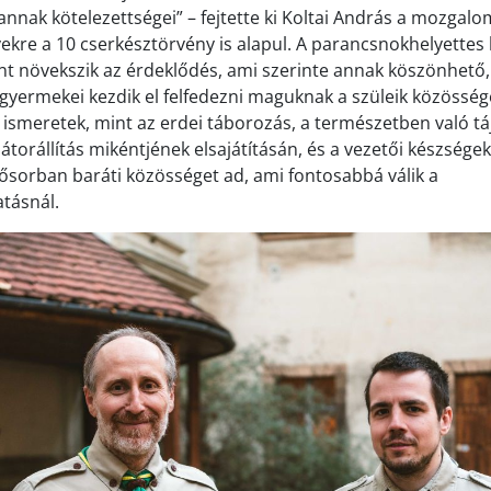
vannak kötelezettségei” – fejtette ki Koltai András a mozga
ekre a 10 cserkésztörvény is alapul. A parancsnokhelyettes k
ánt növekszik az érdeklődés, ami szerinte annak köszönhető
 gyermekei kezdik el felfedezni maguknak a szüleik közösség
i ismeretek, mint az erdei táborozás, a természetben való t
sátorállítás mikéntjének elsajátításán, és a vezetői készségek
sősorban baráti közösséget ad, ami fontosabbá válik a
tásnál.