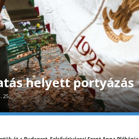
tás helyett portyázás
. 25.