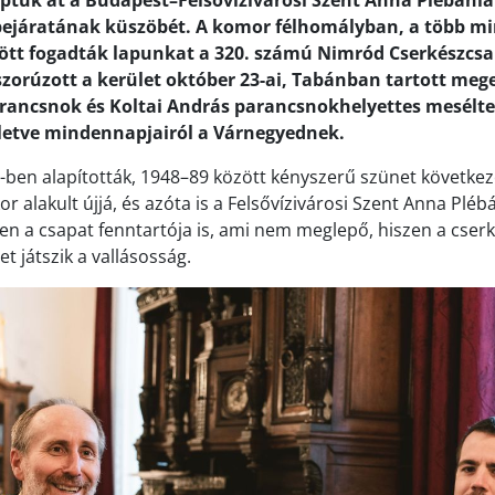
éptük át a Budapest–Felsővízivárosi Szent Anna Plébáni
 bejáratának küszöbét. A komor félhomályban, a több mi
ött fogadták lapunkat a 320. számú Nimród Cserkészcsap
szorúzott a kerület október 23-ai, Tabánban tartott meg
parancsnok és Koltai András parancsnokhelyettes mesélte
illetve mindennapjairól a Várnegyednek.
-ben alapították, 1948–89 között kényszerű szünet következe
r alakult újjá, és azóta is a Felsővízivárosi Szent Anna Plé
en a csapat fenntartója is, ami nem meglepő, hiszen a cser
t játszik a vallásosság.