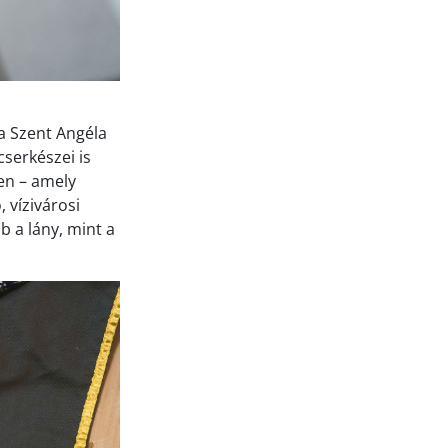
a Szent Angéla
serkészei is
ben – amely
 vízivárosi
b a lány, mint a