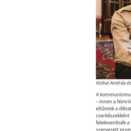
Koltai András és
A kommunizmus s
– innen a Nimró
eltűntek a dikta
cserkészekként 
felelevenítsék 
szervezett prog