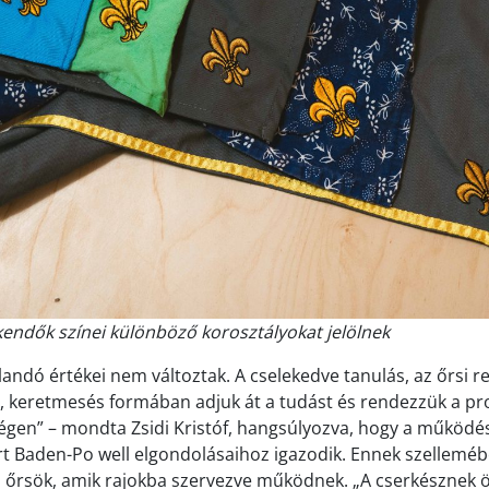
endők színei különböző korosztályokat jelölnek
landó értékei nem változtak. A cselekedve tanulás, az őrsi re
s, keretmesés formában adjuk át a tudást és rendezzük a pr
égen” – mondta Zsidi Kristóf, hangsúlyozva, hogy a működé
rt Baden-Po well elgondolásaihoz igazodik. Ennek szelleméb
iú őrsök, amik rajokba szervezve működnek. „A cserkésznek 