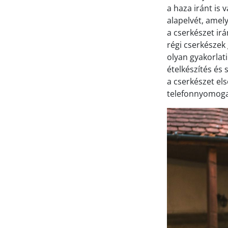
a haza iránt is 
alapelvét, amely
a cserkészet ir
régi cserkészek
olyan gyakorlat
ételkészítés és 
a cserkészet el
telefonnyomoga