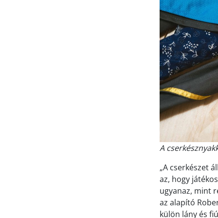
A cserkésznyakk
„A cserkészet ál
az, hogy játéko
ugyanaz, mint r
az alapító Robe
külön lány és f