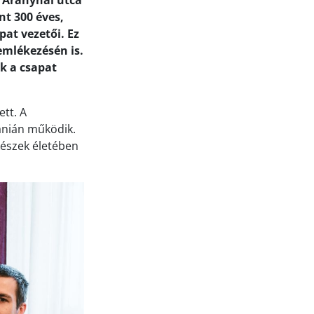
a Aranyhal utca
nt 300 éves,
at vezetői. Ez
emlékezésén is.
k a csapat
tt. A
bánián működik.
készek életében