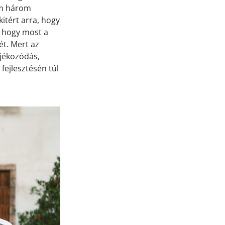
lom három
itért arra, hogy
, hogy most a
ét. Mert az
ájékozódás,
 fejlesztésén túl