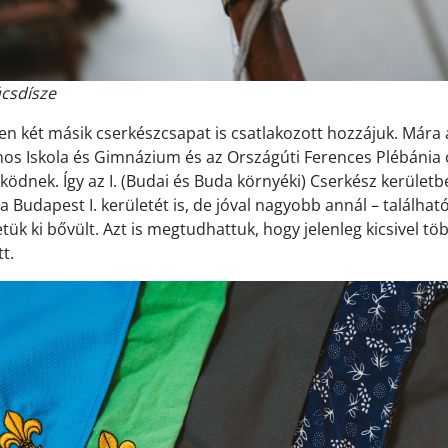
úcsdísze
en két másik cserkészcsapat is csatlakozott hozzájuk. Mára 
nos Iskola és Gimnázium és az Országúti Ferences Plébánia c
ködnek. Így az I. (Budai és Buda környéki) Cserkész kerület
 Budapest I. kerületét is, de jóval nagyobb annál – található,
ük ki bővült. Azt is megtudhattuk, hogy jelenleg kicsivel töb
t.