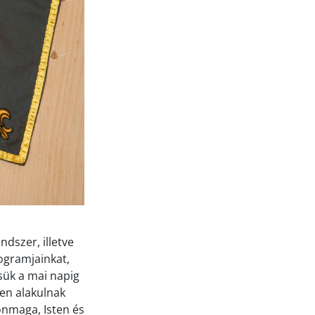
ndszer, illetve
ogramjainkat,
sük a mai napig
en alakulnak
önmaga, Isten és