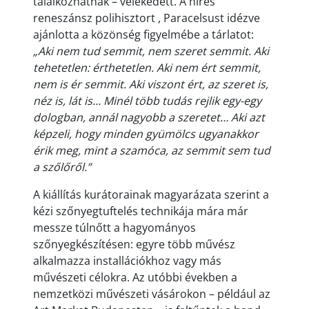
találkozhatnak – vélekedett. A híres
reneszánsz polihisztort , Paracelsust idézve
ajánlotta a közönség figyelmébe a tárlatot:
„Aki nem tud semmit, nem szeret semmit. Aki
tehetetlen: érthetetlen. Aki nem ért semmit,
nem is ér semmit. Aki viszont ért, az szeret is,
néz is, lát is… Minél több tudás rejlik egy-egy
dologban, annál nagyobb a szeretet… Aki azt
képzeli, hogy minden gyümölcs ugyanakkor
érik meg, mint a szamóca, az semmit sem tud
a szőlőről.”
A kiállítás kurátorainak magyarázata szerint a
kézi szőnyegtuftelés technikája mára már
messze túlnőtt a hagyományos
szőnyegkészítésen: egyre több művész
alkalmazza installációkhoz vagy más
művészeti célokra. Az utóbbi években a
nemzetközi művészeti vásárokon – például az