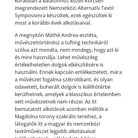
korábban a Balatonhoz közeli Kötcsén
megrendezett Nemzetközi Alternatív Textil
Symposionra készültek, ezek egészültek ki
most a korábbi évek alkotásaival.
A megnyitón Máthé Andrea esztéta,
művészettörténész a tufting technikáról
szólva azt mondta, nem mindegy, hogy azt ki
és mire használja. Lehet művészileg
értékelhetetlen dolgok elkészítésére is
használni. Ennek kapcsán emlékeztetett, mára
a művészet fogalma szétrobbant, és olyan
odavetett, buherált dolgok is kiállítótérbe
kerülhetnek, amelyek a klasszikus értelemben
vett művészetnek nem részei. Az itt
bemutatott alkotások azonban méltók a
Magdolna torony szakrális tereihez, a
látogatók itt a magyar és nemzetközi
textilművészet legjobb alkotásaival