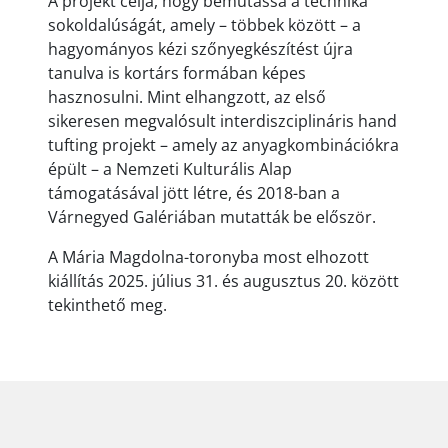
A projekt célja, hogy bemutassa a technika
sokoldalúságát, amely – többek között – a
hagyományos kézi szőnyegkészítést újra
tanulva is kortárs formában képes
hasznosulni. Mint elhangzott, az első
sikeresen megvalósult interdiszciplináris hand
tufting projekt – amely az anyagkombinációkra
épült – a Nemzeti Kulturális Alap
támogatásával jött létre, és 2018-ban a
Várnegyed Galériában mutatták be először.
A Mária Magdolna-toronyba most elhozott
kiállítás 2025. július 31. és augusztus 20. között
tekinthető meg.