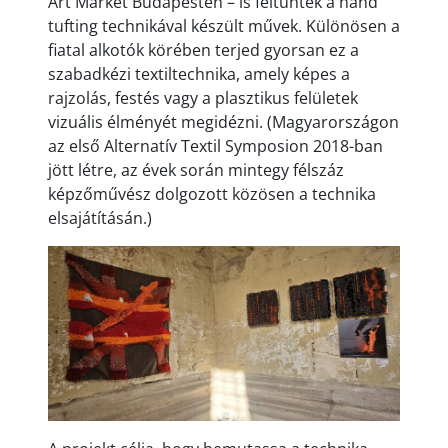
Art Market Budapesten – is feltűntek a hand
tufting technikával készült művek. Különösen a
fiatal alkotók körében terjed gyorsan ez a
szabadkézi textiltechnika, amely képes a
rajzolás, festés vagy a plasztikus felületek
vizuális élményét megidézni. (Magyarországon
az első Alternatív Textil Symposion 2018-ban
jött létre, az évek során mintegy félszáz
képzőművész dolgozott közösen a technika
elsajátításán.)