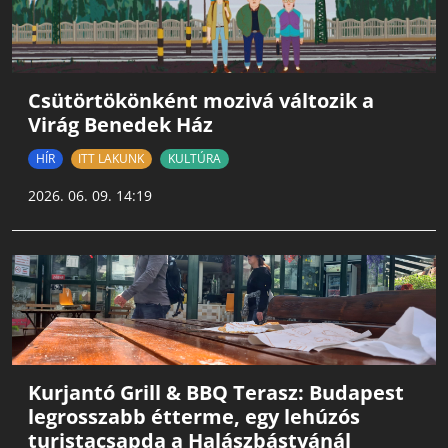
Csütörtökönként mozivá változik a
Virág Benedek Ház
HÍR
ITT LAKUNK
KULTÚRA
2026. 06. 09. 14:19
Kurjantó Grill & BBQ Terasz: Budapest
legrosszabb étterme, egy lehúzós
turistacsapda a Halászbástyánál