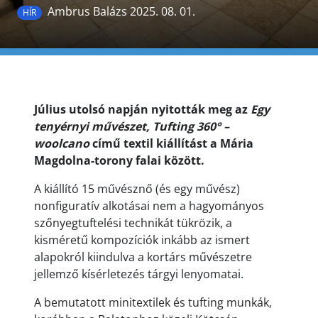
Ambrus Balázs 2025. 08. 01.
HÍR
Július utolsó napján nyitották meg az
Egy
tenyérnyi művészet, Tufting 360° –
woolcano
című textil kiállítást a Mária
Magdolna-torony falai között.
A kiállító 15 művésznő (és egy művész)
nonfiguratív alkotásai nem a hagyományos
szőnyegtuftelési technikát tükrözik, a
kisméretű kompozíciók inkább az ismert
alapokról kiindulva a kortárs művészetre
jellemző kísérletezés tárgyi lenyomatai.
A bemutatott minitextilek és tufting munkák,