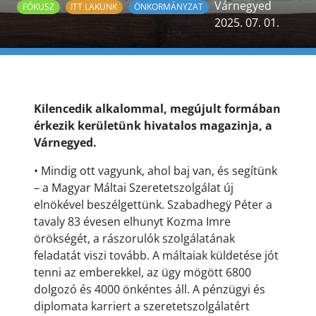
Várnegyed
FÓKUSZ
ITT LAKUNK
ÖNKORMÁNYZAT
2025. 07. 01.
Kilencedik alkalommal, megújult formában
érkezik kerületünk hivatalos magazinja, a
Várnegyed.
• Mindig ott vagyunk, ahol baj van, és segítünk
– a Magyar Máltai Szeretetszolgálat új
elnökével beszélgettünk. Szabadhegÿ Péter a
tavaly 83 évesen elhunyt Kozma Imre
örökségét, a rászorulók szolgálatának
feladatát viszi tovább. A máltaiak küldetése jót
tenni az emberekkel, az ügy mögött 6800
dolgozó és 4000 önkéntes áll. A pénzügyi és
diplomata karriert a szeretetszolgálatért