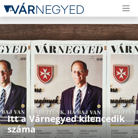
Itt a Várnegyed kilencedik
száma