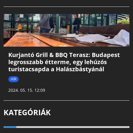
Kurjantó Grill & BBQ Terasz: Budapest
legrosszabb étterme, egy lehúzós
turistacsapda a Halászbástyánál
HÍR
2024. 05. 15. 12:09
KATEGÓRIÁK