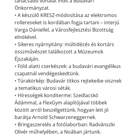
tanácsadó vonalat indít a Budavári
Önkormányzat.
• A készülő KRESZ-módosítása az elektromos
rollereseket is kordában fogja tartani – interjú
Varga Dániellel, a Városfejlesztési Bizottság
elnökével.
• Sikeres nyárnyitány: múltidézés és kortárs
összművészet találkozott a Múzeumok
Éjszakáján.
• Föld alatti cserkészek: a budavári evangélikus
csapatnál vendégeskedtünk.
• Túrakörkép: Budavár titkos rejtekeibe visznek
a tematikus városi séták.
• Hírességek konditerme: Szedlacskó
Ádámmal, a FlexGym alapítójával többek
között arról beszélgettünk, hogyan lett jó
barátja Arnold Schwarzeneggernek.
• Bringaszerelés a fotólaborban: Radvánszki
Olivér műhelyében, a Noában jártunk.