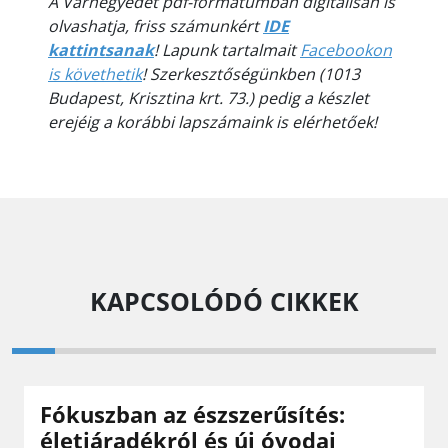
A Várnegyedet pdf-formátumban digitálisan is
olvashatja, friss számunkért
IDE
kattintsanak
!
Lapunk tartalmait
Facebookon
is követhetik
!
Szerkesztőségünkben (1013
Budapest, Krisztina krt. 73.) pedig a készlet
erejéig a korábbi lapszámaink is elérhetőek!
KAPCSOLÓDÓ CIKKEK
Fókuszban az észszerűsítés:
életjáradékról és új óvodai