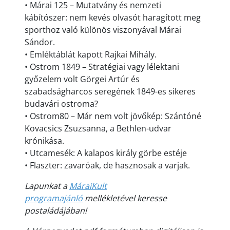
• Márai 125 – Mutatvány és nemzeti
kábítószer: nem kevés olvasót haragított meg
sporthoz való különös viszonyával Márai
Sándor.
• Emléktáblát kapott Rajkai Mihály.
• Ostrom 1849 – Stratégiai vagy lélektani
győzelem volt Görgei Artúr és
szabadságharcos seregének 1849-es sikeres
budavári ostroma?
• Ostrom80 – Már nem volt jövőkép: Szántóné
Kovacsics Zsuzsanna, a Bethlen-udvar
krónikása.
• Utcamesék: A kalapos király görbe estéje
• Flaszter: zavaróak, de hasznosak a varjak.
Lapunkat a
MáraiKult
programajánló
mellékletével keresse
postaládájában!