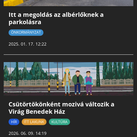
Itt a megoldás az albérlőknek a
parkolásra
ÖNKORMÁNYZAT
2025. 01. 17. 12:22
Csütörtökönként mozivá változik a
Virág Benedek Ház
HÍR
ITT LAKUNK
KULTÚRA
2026. 06. 09. 14:19