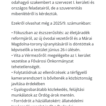
odahagyó szakembert a szervezet I. kerületi és
országos feladatairól, de a szuverenitás
mibenlétéről is kérdeztük.
Ezekről olvashat még a 2025/9. számunkban:
• Fókuszban az észszerűsítés: az életjáradék
reformjáról, az új óvodai vezetőről és a Márai
Magdolna-torony újranyitásáról is döntöttek a
képviselők a testület június 26-i ülésén.
• Vita a Vérmezőről: megelégelte az I. kerület
vezetése a Fővárosi Önkormányzat
tehetetlenségét.
• Folytatódnak az ellenőrzések: a térfigyelő
kamerarendszert is bővítenék a közbiztonság
javítása érdekében
• Gyalogosbarátabb közlekedés, felújítási
munkálatok az Ördög-árok mentén.
• Forródrót a háziállatokért: állatvédelmi