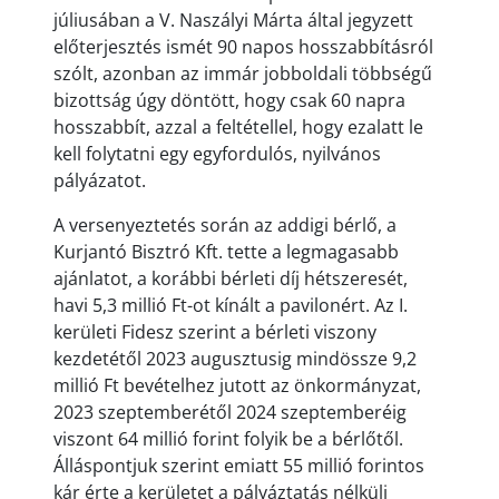
júliusában a V. Naszályi Márta által jegyzett
előterjesztés ismét 90 napos hosszabbításról
szólt, azonban az immár jobboldali többségű
bizottság úgy döntött, hogy csak 60 napra
hosszabbít, azzal a feltétellel, hogy ezalatt le
kell folytatni egy egyfordulós, nyilvános
pályázatot.
A versenyeztetés során az addigi bérlő, a
Kurjantó Bisztró Kft. tette a legmagasabb
ajánlatot, a korábbi bérleti díj hétszeresét,
havi 5,3 millió Ft-ot kínált a pavilonért. Az I.
kerületi Fidesz szerint a bérleti viszony
kezdetétől 2023 augusztusig mindössze 9,2
millió Ft bevételhez jutott az önkormányzat,
2023 szeptemberétől 2024 szeptemberéig
viszont 64 millió forint folyik be a bérlőtől.
Álláspontjuk szerint emiatt 55 millió forintos
kár érte a kerületet a pályáztatás nélküli