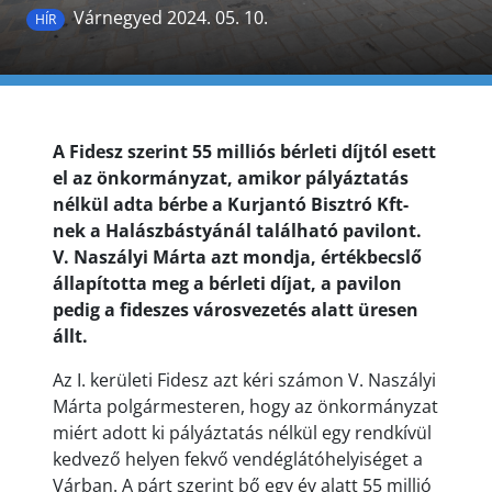
Várnegyed 2024. 05. 10.
HÍR
A Fidesz szerint 55 milliós bérleti díjtól esett
el az önkormányzat, amikor pályáztatás
nélkül adta bérbe a Kurjantó Bisztró Kft-
nek a Halászbástyánál található pavilont.
V. Naszályi Márta azt mondja, értékbecslő
állapította meg a bérleti díjat, a pavilon
pedig a fideszes városvezetés alatt üresen
állt.
Az I. kerületi Fidesz azt kéri számon V. Naszályi
Márta polgármesteren, hogy az önkormányzat
miért adott ki pályáztatás nélkül egy rendkívül
kedvező helyen fekvő vendéglátóhelyiséget a
Várban. A párt szerint bő egy év alatt 55 millió