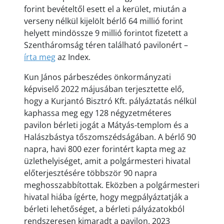
forint bevételtől esett el a kerület, miután a
verseny nélkül kijelölt bérlő 64 millió forint
helyett mindössze 9 millió forintot fizetett a
Szentháromság téren található pavilonért –
írta meg
az Index.
Kun János párbeszédes önkormányzati
képviselő 2022 májusában terjesztette elő,
hogy a Kurjantó Bisztró Kft. pályáztatás nélkül
kaphassa meg egy 128 négyzetméteres
pavilon bérleti jogát a Mátyás-templom és a
Halászbástya tőszomszédságában. A bérlő 90
napra, havi 800 ezer forintért kapta meg az
üzlethelyiséget, amit a polgármesteri hivatal
előterjesztésére többször 90 napra
meghosszabbítottak. Eközben a polgármesteri
hivatal hiába ígérte, hogy megpályáztatják a
bérleti lehetőséget, a bérleti pályázatokból
rendszeresen kimaradt a pavilon. 2023