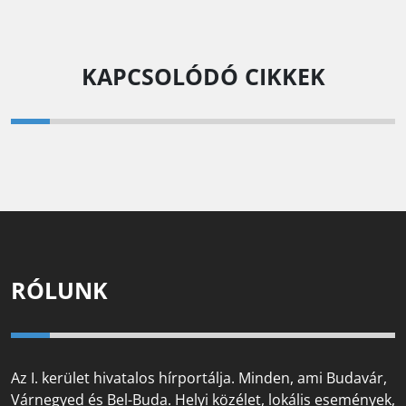
KAPCSOLÓDÓ CIKKEK
RÓLUNK
Az I. kerület hivatalos hírportálja. Minden, ami Budavár,
Várnegyed és Bel-Buda. Helyi közélet, lokális események,