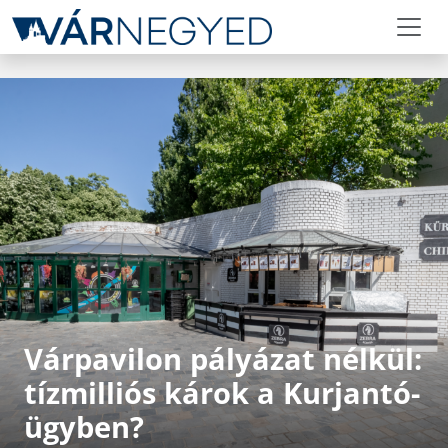
Várpavilon pályázat nélkül:
tízmilliós károk a Kurjantó-
ügyben?