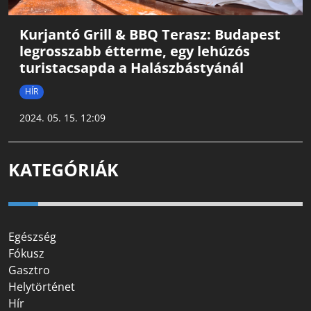
Kurjantó Grill & BBQ Terasz: Budapest
legrosszabb étterme, egy lehúzós
turistacsapda a Halászbástyánál
HÍR
2024. 05. 15. 12:09
KATEGÓRIÁK
Egészség
Fókusz
Gasztro
Helytörténet
Hír