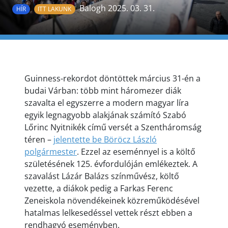
Balogh 2025. 03. 31.
HÍR
ITT LAKUNK
Guinness-rekordot döntöttek március 31-én a
budai Várban: több mint háromezer diák
szavalta el egyszerre a modern magyar líra
egyik legnagyobb alakjának számító Szabó
Lőrinc Nyitnikék című versét a Szentháromság
téren –
jelentette be Böröcz László
polgármester
. Ezzel az eseménnyel is a költő
születésének 125. évfordulóján emlékeztek. A
szavalást Lázár Balázs színművész, költő
vezette, a diákok pedig a Farkas Ferenc
Zeneiskola növendékeinek közreműködésével
hatalmas lelkesedéssel vettek részt ebben a
rendhagyó eseményben.