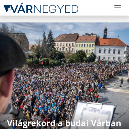
Világrekord a budai Várban