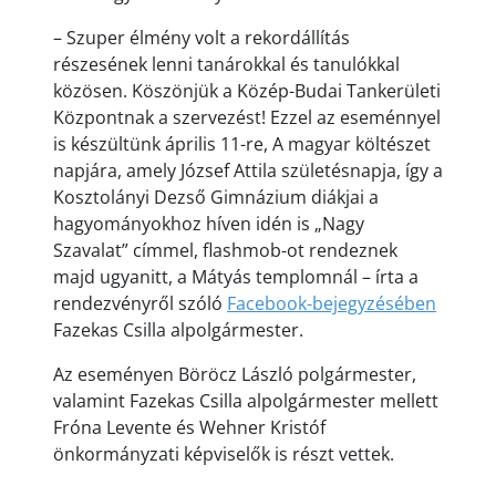
– Szuper élmény volt a rekordállítás
részesének lenni tanárokkal és tanulókkal
közösen. Köszönjük a Közép-Budai Tankerületi
Központnak a szervezést! Ezzel az eseménnyel
is készültünk április 11-re, A magyar költészet
napjára, amely József Attila születésnapja, így a
Kosztolányi Dezső Gimnázium diákjai a
hagyományokhoz híven idén is „Nagy
Szavalat” címmel, flashmob-ot rendeznek
majd ugyanitt, a Mátyás templomnál – írta a
rendezvényről szóló
Facebook-bejegyzésében
Fazekas Csilla alpolgármester.
Az eseményen Böröcz László polgármester,
valamint Fazekas Csilla alpolgármester mellett
Fróna Levente és Wehner Kristóf
önkormányzati képviselők is részt vettek.