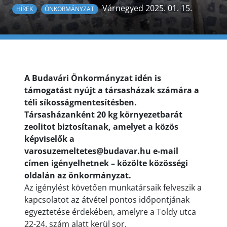
Várnegyed 2025. 01. 15.
HÍREK
ÖNKORMÁNYZAT
A Budavári Önkormányzat idén is
támogatást nyújt a társasházak számára a
téli síkosságmentesítésben.
Társasházanként 20 kg környezetbarát
zeolitot biztosítanak, amelyet a közös
képviselők a
varosuzemeltetes@budavar.hu e-mail
címen igényelhetnek – közölte közösségi
oldalán az önkormányzat.
Az igénylést követően munkatársaik felveszik a
kapcsolatot az átvétel pontos időpontjának
egyeztetése érdekében, amelyre a Toldy utca
22-24. szám alatt kerül sor.