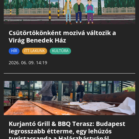
Csütörtökönként mozivá változik a
Virág Benedek Ház
HÍR
ITT LAKUNK
KULTÚRA
2026. 06. 09. 14:19
Kurjantó Grill & BBQ Terasz: Budapest
legrosszabb étterme, egy lehúzós
turistacsapda a Halászbástyánál