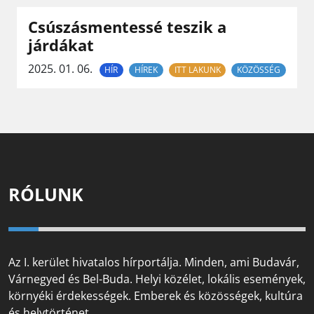
Csúszásmentessé teszik a
járdákat
2025. 01. 06.
HÍR
HÍREK
ITT LAKUNK
KÖZÖSSÉG
RÓLUNK
Az I. kerület hivatalos hírportálja. Minden, ami Budavár,
Várnegyed és Bel-Buda. Helyi közélet, lokális események,
környéki érdekességek. Emberek és közösségek, kultúra
és helytörténet.