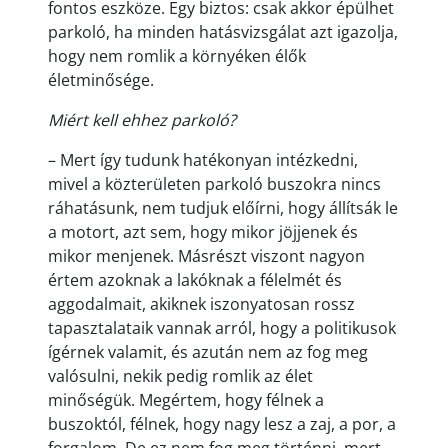
fontos eszköze. Egy biztos: csak akkor épülhet
parkoló, ha minden hatásvizsgálat azt igazolja,
hogy nem romlik a környéken élők
életminősége.
Miért kell ehhez parkoló?
– Mert így tudunk hatékonyan intézkedni,
mivel a közterületen parkoló buszokra nincs
ráhatásunk, nem tudjuk előírni, hogy állítsák le
a motort, azt sem, hogy mikor jöjjenek és
mikor menjenek. Másrészt viszont nagyon
értem azoknak a lakóknak a félelmét és
aggodalmait, akiknek iszonyatosan rossz
tapasztalataik vannak arról, hogy a politikusok
ígérnek valamit, és azután nem az fog meg
valósulni, nekik pedig romlik az élet
minőségük. Megértem, hogy félnek a
buszoktól, félnek, hogy nagy lesz a zaj, a por, a