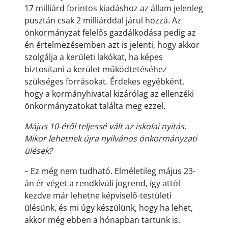
17 milliárd forintos kiadáshoz az állam jelenleg
pusztán csak 2 milliárddal járul hozzá. Az
önkormányzat felelős gazdálkodása pedig az
én értelmezésemben azt is jelenti, hogy akkor
szolgálja a kerületi lakókat, ha képes
biztosítani a kerület működtetéséhez
szükséges forrásokat. Érdekes egyébként,
hogy a kormányhivatal kizárólag az ellenzéki
önkormányzatokat találta meg ezzel.
Május 10-étől teljessé vált az iskolai nyitás.
Mikor lehetnek újra nyilvános önkormányzati
ülések?
– Ez még nem tudható. Elméletileg május 23-
án ér véget a rendkívüli jogrend, így attól
kezdve már lehetne képviselő-testületi
ülésünk, és mi úgy készülünk, hogy ha lehet,
akkor még ebben a hónapban tartunk is.