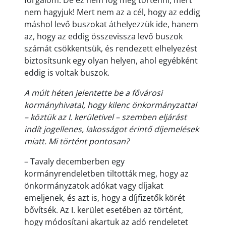
forgalom. De ez nem fog meg történni, mert
nem hagyjuk! Mert nem az a cél, hogy az eddig
máshol levő buszokat áthelyezzük ide, hanem
az, hogy az eddig összevissza levő buszok
számát csökkentsük, és rendezett elhelyezést
biztosítsunk egy olyan helyen, ahol egyébként
eddig is voltak buszok.
A múlt héten jelentette be a fővárosi
kormányhivatal, hogy kilenc önkormányzattal
– köztük az I. kerületivel – szemben eljárást
indít jogellenes, lakosságot érintő díjemelések
miatt. Mi történt pontosan?
– Tavaly decemberben egy
kormányrendeletben tiltották meg, hogy az
önkormányzatok adókat vagy díjakat
emeljenek, és azt is, hogy a díjfizetők körét
bővítsék. Az I. kerület esetében az történt,
hogy módosítani akartuk az adó rendeletet