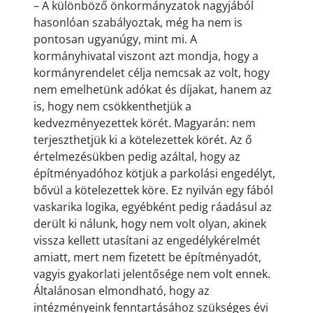
– A különböző önkormányzatok nagyjából
hasonlóan szabályoztak, még ha nem is
pontosan ugyanúgy, mint mi. A
kormányhivatal viszont azt mondja, hogy a
kormányrendelet célja nemcsak az volt, hogy
nem emelhetünk adókat és díjakat, hanem az
is, hogy nem csökkenthetjük a
kedvezményezettek körét. Magyarán: nem
terjeszthetjük ki a kötelezettek körét. Az ő
értelmezésükben pedig azáltal, hogy az
építményadóhoz kötjük a parkolási engedélyt,
bővül a kötelezettek köre. Ez nyilván egy fából
vaskarika logika, egyébként pedig ráadásul az
derült ki nálunk, hogy nem volt olyan, akinek
vissza kellett utasítani az engedélykérelmét
amiatt, mert nem fizetett be építményadót,
vagyis gyakorlati jelentősége nem volt ennek.
Általánosan elmondható, hogy az
intézményeink fenntartásához szükséges évi