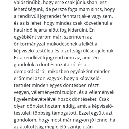
Valószínűbb, hogy erre csak júniusban lesz
lehetőségünk, de persze fogalmam sincs, hogy
a rendkívüli jogrendet fenntartják-e vagy sem,
és az is lehet, hogy mindez csak közvetlenül a
határidő lejárta előtt fog kiderülni. Én
egyébként várom már, szerintem az
önkormányzat működésének a lelkét a
képviselő-testületi és bizottsági ülések jelentik.
Ez a rendkívüli jogrend nem az, amit én
gondolok a döntéshozatalról és a
demokráciáról, miközben egyébként minden
erőmmel azon vagyok, hogy a képviselő-
testület minden egyes döntésben részt
vegyen, véleményezni tudjon, és a vélemények
figyelembevételével hozok döntéseket. Csak
olyan döntést hoztam eddig, amit a képviselő-
testületi többség támogatott. Ezzel együtt azt
gondolom, hogy most már nagyon jó lenne, ha
az átoltottság megfelelő szintje után