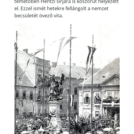
temetőben Hentzi sírjára is koszorút helyezett
el. Ezzel ismét hetekre fellángolt a nemzet
becsületét övező vita.