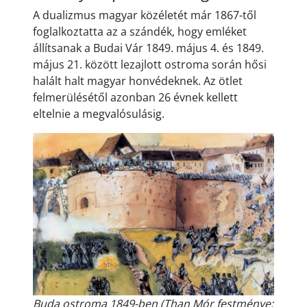
A dualizmus magyar közéletét már 1867-től
foglalkoztatta az a szándék, hogy emléket
állítsanak a Budai Vár 1849. május 4. és 1849.
május 21. között lezajlott ostroma során hősi
halált halt magyar honvédeknek. Az ötlet
felmerülésétől azonban 26 évnek kellett
eltelnie a megvalósulásig.
Buda ostroma 1849-ben (Than Mór festménye;