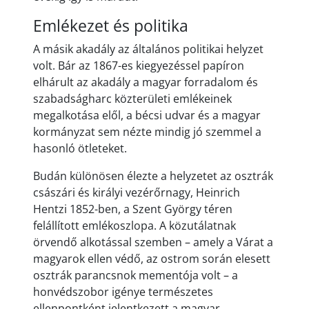
Emlékezet és politika
A másik akadály az általános politikai helyzet
volt. Bár az 1867-es kiegyezéssel papíron
elhárult az akadály a magyar forradalom és
szabadságharc közterületi emlékeinek
megalkotása elől, a bécsi udvar és a magyar
kormányzat sem nézte mindig jó szemmel a
hasonló ötleteket.
Budán különösen élezte a helyzetet az osztrák
császári és királyi vezérőrnagy, Heinrich
Hentzi 1852-ben, a Szent György téren
felállított emlékoszlopa. A közutálatnak
örvendő alkotással szemben – amely a Várat a
magyarok ellen védő, az ostrom során elesett
osztrák parancsnok mementója volt – a
honvédszobor igénye természetes
ellenpontként jelentkezett a magyar