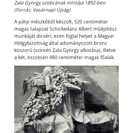
Zala György szobrának mintája 1892-ben
(Forrás: Vasárnapi Újság)
A pátyi mészkőből készült, 520 centiméter
magas talapzat Schickedanz Albert műépítész
munkáját dicséri, ezen foglal helyet a Magyar
Hölgybizottság által adományozott bronz
koszorú (szintén Zala György alkotása), illetve
a két, összesen 480 centiméter magas főalak.