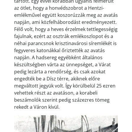
tartott. Egy évvel korábban ugyanis felmerült
az ötlet, hogy a honvédszobrot a Hentzi-
emlékművel együtt koszorúzzák meg az avatás
napján, ami közfelháborodást eredményezett.
Félő volt, hogy a heves érzelmek tettlegességig
fajulnak, ezért az osztrák emlékoszlopot és a
néhai parancsnok krisztinavárosi síremlékét is
fegyveres katonákkal őriztették az avatás
napján. A hadsereg egyébként általános
készültségben várta az ünnepséget, a Várat
pedig lezárta a rendőrség, és csak azokat
engedték be a Dísz térre, akiknek előre
megváltott jegyük volt. Így körülbelül 25 ezren
vehettek részt az avatáson, a korabeli
beszámolók szerint pedig százezres tömeg
rekedt a Váron kívül.