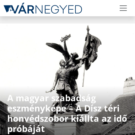
A magyar szabadság
eszményképe – A Dísz téri
honvédszobor kiállta az idő
próbáját