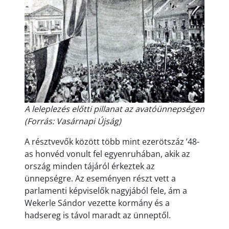
A leleplezés előtti pillanat az avatóünnepségen
(Forrás: Vasárnapi Újság)
A résztvevők között több mint ezerötszáz ’48-
as honvéd vonult fel egyenruhában, akik az
ország minden tájáról érkeztek az
ünnepségre. Az eseményen részt vett a
parlamenti képviselők nagyjából fele, ám a
Wekerle Sándor vezette kormány és a
hadsereg is távol maradt az ünneptől.