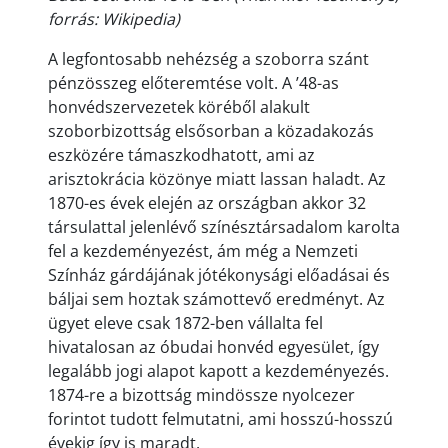
forrás: Wikipedia)
A legfontosabb nehézség a szoborra szánt
pénzösszeg előteremtése volt. A ’48-as
honvédszervezetek köréből alakult
szoborbizottság elsősorban a közadakozás
eszközére támaszkodhatott, ami az
arisztokrácia közönye miatt lassan haladt. Az
1870-es évek elején az országban akkor 32
társulattal jelenlévő színésztársadalom karolta
fel a kezdeményezést, ám még a Nemzeti
Színház gárdájának jótékonysági előadásai és
báljai sem hoztak számottevő eredményt. Az
ügyet eleve csak 1872-ben vállalta fel
hivatalosan az óbudai honvéd egyesület, így
legalább jogi alapot kapott a kezdeményezés.
1874-re a bizottság mindössze nyolcezer
forintot tudott felmutatni, ami hosszú-hosszú
évekig így is maradt.