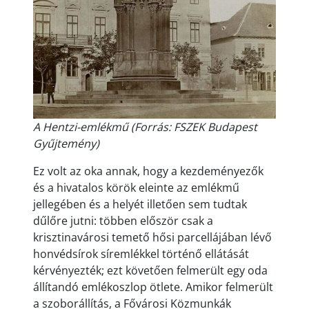
A Hentzi-emlékmű (Forrás: FSZEK Budapest
Gyűjtemény)
Ez volt az oka annak, hogy a kezdeményezők
és a hivatalos körök eleinte az emlékmű
jellegében és a helyét illetően sem tudtak
dűlőre jutni: többen először csak a
krisztinavárosi temető hősi parcellájában lévő
honvédsírok síremlékkel történő ellátását
kérvényezték; ezt követően felmerült egy oda
állítandó emlékoszlop ötlete. Amikor felmerült
a szoborállítás, a Fővárosi Közmunkák