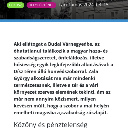
Tari Tamás 2024. 03. 15.
FÓKUSZ
HELYTÖRTÉNET
Aki ellátogat a Budai Várnegyedbe, az
óhatatlanul találkozik a magyar haza- és
szabadságszeretet, önfeláldozás, illetve
hősiesség egyik legkifejezőbb alkotásával: a
Dísz téren álló honvédszoborral. Zala
György alkotását ma már mindenki
természetesnek, illetve a tér és a vári
környezet szerves elemének tekinti, ám az
már nem annyira közismert, milyen
kevésen múlt, hogy a szobor a mai helyén
emelheti magasba a٫szabadság zászlaját.
Közöny és pénztelenség