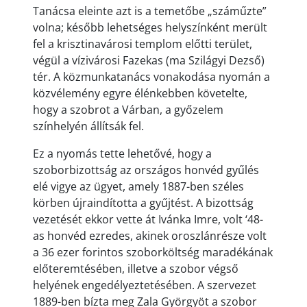
Tanácsa eleinte azt is a temetőbe „száműzte”
volna; később lehetséges helyszínként merült
fel a krisztinavárosi templom előtti terület,
végül a vízivárosi Fazekas (ma Szilágyi Dezső)
tér. A közmunkatanács vonakodása nyomán a
közvélemény egyre élénkebben követelte,
hogy a szobrot a Várban, a győzelem
színhelyén állítsák fel.
Ez a nyomás tette lehetővé, hogy a
szoborbizottság az országos honvéd gyűlés
elé vigye az ügyet, amely 1887-ben széles
körben újraindította a gyűjtést. A bizottság
vezetését ekkor vette át Ivánka Imre, volt ‘48-
as honvéd ezredes, akinek oroszlánrésze volt
a 36 ezer forintos szoborköltség maradékának
előteremtésében, illetve a szobor végső
helyének engedélyeztetésében. A szervezet
1889-ben bízta meg Zala Györgyöt a szobor