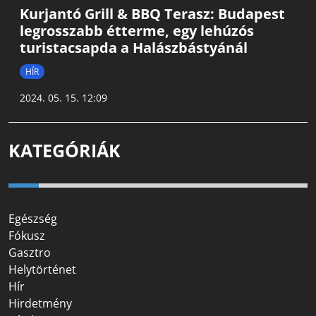
Kurjantó Grill & BBQ Terasz: Budapest
legrosszabb étterme, egy lehúzós
turistacsapda a Halászbástyánál
HÍR
2024. 05. 15. 12:09
KATEGÓRIÁK
Egészség
Fókusz
Gasztro
Helytörténet
Hír
Hirdetmény