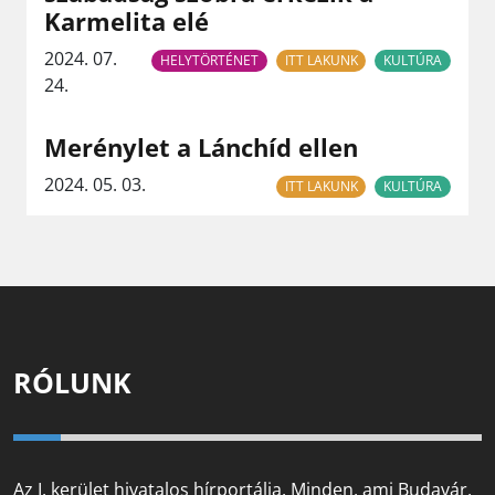
Karmelita elé
2024. 07.
HELYTÖRTÉNET
ITT LAKUNK
KULTÚRA
24.
Merénylet a Lánchíd ellen
2024. 05. 03.
ITT LAKUNK
KULTÚRA
RÓLUNK
Az I. kerület hivatalos hírportálja. Minden, ami Budavár,