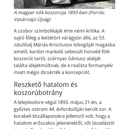
A magyar nők koszorúja 1893-ban (Forrás:
Vasárnapi Újság)
A szobor szimbolikáját érte némi kritika. A
sajtó főleg a kettétört várágyún álló, az 53.
zászlóalj Máriás-Krisztusos lobogóját magasba
emelő, kardot markoló sebesült honvéd fölé
koszorút tartó, szárnyas Géniusz alakját
találta idejétmúltnak, de a realista formanyelv
miatt mégis dicsérték a koncepciót.
Reszkető hatalom és
koszorúbotrány
A leleplezésre végül 1893. május 21-én, a
győztes ostrom 44. évfordulóján került sor. A
korabeli közállapotokra jellemző volt, hogy a
hatalom erőszakos jelenetektől, sőt lázadástól