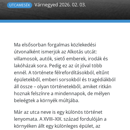
Várnegyed 2026. 02. 03.
UTCAMESÉK
Ma elsősorban forgalmas közlekedési
útvonalként ismerjük az Alkotás utcát:
villamosok, autók, siető emberek, irodák és
lakóházak sora. Pedig ez az út jóval több
ennél. A története félrefordításokból, eltűnt
épületekből, emberi sorsokból és tragédiákból
áll össze – olyan történetekből, amiket ritkán
hoznak felszínre a mindennapok, de mélyen
beleégtek a környék múltjába.
Már az utca neve is egy különös történet
lenyomata. A XVIII–XIX. század fordulóján a
környéken állt egy különleges épület, az