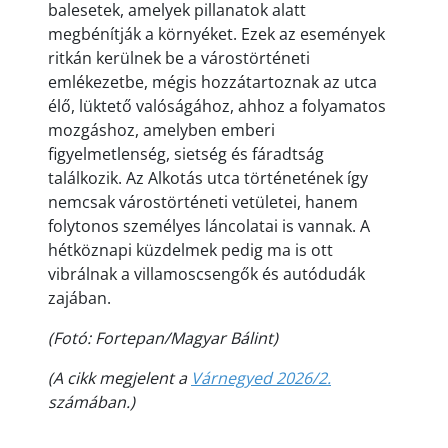
balesetek, amelyek pillanatok alatt
megbénítják a környéket. Ezek az események
ritkán kerülnek be a várostörténeti
emlékezetbe, mégis hozzátartoznak az utca
élő, lüktető valóságához, ahhoz a folyamatos
mozgáshoz, amelyben emberi
figyelmetlenség, sietség és fáradtság
találkozik. Az Alkotás utca történetének így
nemcsak várostörténeti vetületei, hanem
folytonos személyes láncolatai is vannak. A
hétköznapi küzdelmek pedig ma is ott
vibrálnak a villamoscsengők és autódudák
zajában.
(Fotó: Fortepan/Magyar Bálint)
(A cikk megjelent a
Várnegyed 2026/2.
számában.)