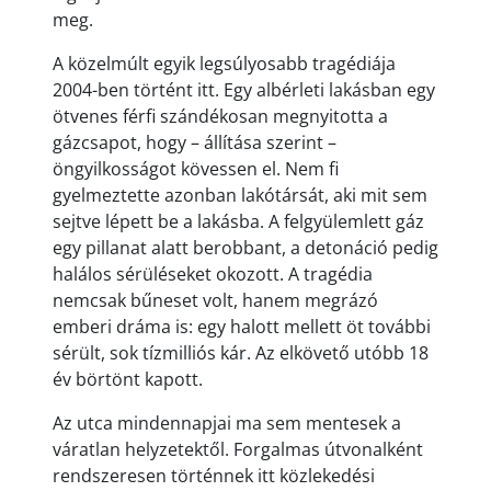
meg.
A közelmúlt egyik legsúlyosabb tragédiája
2004-ben történt itt. Egy albérleti lakásban egy
ötvenes férfi szándékosan megnyitotta a
gázcsapot, hogy – állítása szerint –
öngyilkosságot kövessen el. Nem fi
gyelmeztette azonban lakótársát, aki mit sem
sejtve lépett be a lakásba. A felgyülemlett gáz
egy pillanat alatt berobbant, a detonáció pedig
halálos sérüléseket okozott. A tragédia
nemcsak bűneset volt, hanem megrázó
emberi dráma is: egy halott mellett öt további
sérült, sok tízmilliós kár. Az elkövető utóbb 18
év börtönt kapott.
Az utca mindennapjai ma sem mentesek a
váratlan helyzetektől. Forgalmas útvonalként
rendszeresen történnek itt közlekedési