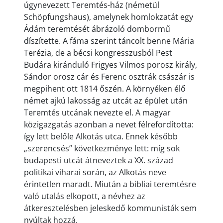
úgynevezett Teremtés-ház (németül
Schöpfungshaus), amelynek homlokzatát egy
Ádám teremtését ábrázoló dombormű
díszítette. A fáma szerint táncolt benne Mária
Terézia, de a bécsi kongresszusból Pest
Budára kiránduló Frigyes Vilmos porosz király,
Sándor orosz cár és Ferenc osztrák császár is
megpihent ott 1814 őszén. A környéken élő
német ajkú lakosság az utcát az épület után
Teremtés utcának nevezte el. A magyar
közigazgatás azonban a nevet félrefordította:
így lett belőle Alkotás utca. Ennek később
„szerencsés” következménye lett: míg sok
budapesti utcát átneveztek a XX. század
politikai viharai során, az Alkotás neve
érintetlen maradt. Miután a bibliai teremtésre
való utalás elkopott, a névhez az
átkeresztelésben jeleskedő kommunisták sem
nyúltak hozzá.