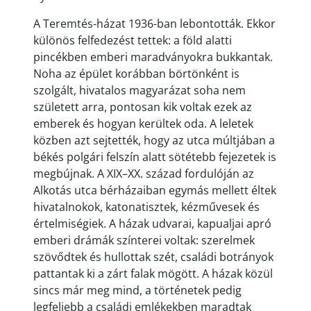
A Teremtés-házat 1936-ban lebontották. Ekkor
különös felfedezést tettek: a föld alatti
pincékben emberi maradványokra bukkantak.
Noha az épület korábban börtönként is
szolgált, hivatalos magyarázat soha nem
született arra, pontosan kik voltak ezek az
emberek és hogyan kerültek oda. A leletek
közben azt sejtették, hogy az utca múltjában a
békés polgári felszín alatt sötétebb fejezetek is
megbújnak. A XIX–XX. század fordulóján az
Alkotás utca bérházaiban egymás mellett éltek
hivatalnokok, katonatisztek, kézművesek és
értelmiségiek. A házak udvarai, kapualjai apró
emberi drámák színterei voltak: szerelmek
szövődtek és hullottak szét, családi botrányok
pattantak ki a zárt falak mögött. A házak közül
sincs már meg mind, a történetek pedig
legfeljebb a családi emlékekben maradtak