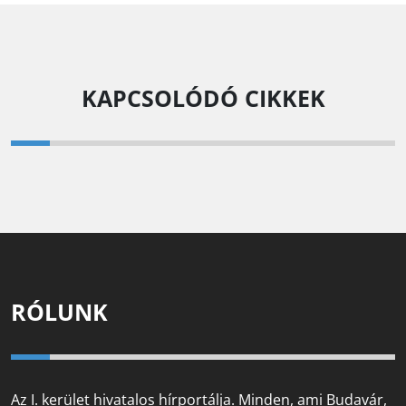
KAPCSOLÓDÓ CIKKEK
RÓLUNK
Az I. kerület hivatalos hírportálja. Minden, ami Budavár,