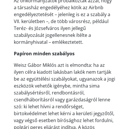
Az önkormányzatok próbálkoztak azzal, hogy
a társasház engedélyéhez kötik az Airbnb
engedélyeztetését – jelenleg is ez a szabály a
VII. kerületben –, de több városrész, például
Teréz- és Józsefváros ilyen jellegű
szabályozását jogellenesnek ítélte a
kormányhivatal – emlékeztetett.
Papíron minden szabályos
Weisz Gábor Miklós azt is elmondta: ha az
ilyen célra kiadott lakásban lakók nem tartják
be az együttélési szabályokat, ugyanazok a jogi
eszközök vehetők igénybe, mintha sima
szabálysértésről, rendbontásról,
csendháborításról vagy garázdaságról lenne
szó: ki lehet hívni a rendőrséget,
birtokvédelmet lehet kérni a kerületi jegyzőtől,
vagy végső esetben bírósághoz lehet fordulni,
polgári peres eljárást indítva. A közös