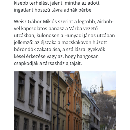
kisebb terhelést jelent, mintha az adott
ingatlant hosszú távra adnák bérbe.
Weisz Gábor Miklós szerint a legtöbb, Airbnb-
vel kapcsolatos panasz a Várba vezető
utcákban, különösen a Hunyadi János utcában
jellemző: az éjszaka a macskakövön húzott
bőröndök zakatolása, a szállásra igyekvők
kései érkezése vagy az, hogy hangosan
csapkodják a társasház ajtajait.