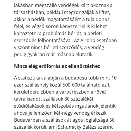
lakásban megszálló vendégek kárt okoznak a
társasházban, például megrongálják a liftet,
akkor a bérlők magatartásáért a tulajdonos
felel, és végső soron kényszerrel is ki lehet
költöztetni a problémás bérlőt, a bérleti
szerződés felbontatásával. Az Airbnb esetében
viszont nincs bérleti szerződés, a vendég
pedig gyakran már másnap elutazik.
Nincs elég erőforrás az ellenőrzéshez
A statisztikák alapján a budapesti több mint 10
ezer szálláshely közül 500-600 található az I.
kerületben. Ebben a városrészben a rövid
távra kiadott szállások 80 százalékát
stúdiólakások és kétszobás ingatlanok jelentik,
ahová jellemzően két-négy vendég érkezik.
Budavárban a szállások átlagos foglaltsága 60
százalék körüli, ami Schumicky Balázs szerint