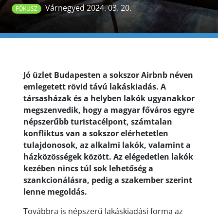
Várnegyed 2024. 03. 20.
FÓKUSZ
Jó üzlet Budapesten a sokszor Airbnb néven
emlegetett rövid távú lakáskiadás. A
társasházak és a helyben lakók ugyanakkor
megszenvedik, hogy a magyar főváros egyre
népszerűbb turistacélpont, számtalan
konfliktus van a sokszor elérhetetlen
tulajdonosok, az alkalmi lakók, valamint a
házközösségek között. Az elégedetlen lakók
kezében nincs túl sok lehetőség a
szankcionálásra, pedig a szakember szerint
lenne megoldás.
Továbbra is népszerű lakáskiadási forma az