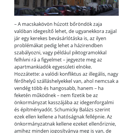
– A macskakövön húzott bőröndök zaja
valóban idegesítő lehet, de ugyanekkora zajjal
jár egy kerekes bevásárlótáska is, az ilyen
problémákat pedig lehet a házirendben
szabályozni, vagy például piktogramokkal
felhívni rá a figyelmet – jegyezte meg az
apartmankiadók egyesületi elnöke.
Hozzátette: a valódi konfliktus az illegális, nagy
férőhelyű szálláshelyekkel van, ahol nemcsak a
vendég több és hangosabb, hanem – ha
feketén működnek – nem fizetik be az
önkormányzat kasszájába az idegenforgalmi
és építményadót. Schumicky Balázs szerint
ezek ellen kellene a hatóságnak fellépnie. Az
önkormányzatnak kellene ezeket ellenőriznie,
amihez minden jogosítványa meg is van, de