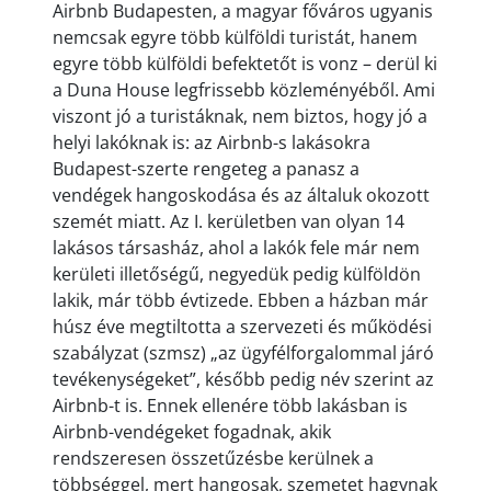
Airbnb Budapesten, a magyar főváros ugyanis
nemcsak egyre több külföldi turistát, hanem
egyre több külföldi befektetőt is vonz – derül ki
a Duna House legfrissebb közleményéből. Ami
viszont jó a turistáknak, nem biztos, hogy jó a
helyi lakóknak is: az Airbnb-s lakásokra
Budapest-szerte rengeteg a panasz a
vendégek hangoskodása és az általuk okozott
szemét miatt. Az I. kerületben van olyan 14
lakásos társasház, ahol a lakók fele már nem
kerületi illetőségű, negyedük pedig külföldön
lakik, már több évtizede. Ebben a házban már
húsz éve megtiltotta a szervezeti és működési
szabályzat (szmsz) „az ügyfélforgalommal járó
tevékenységeket”, később pedig név szerint az
Airbnb-t is. Ennek ellenére több lakásban is
Airbnb-vendégeket fogadnak, akik
rendszeresen összetűzésbe kerülnek a
többséggel, mert hangosak, szemetet hagynak