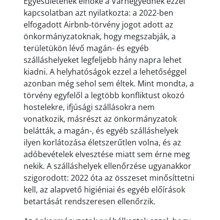
Egyesületének elnöke a Várnegyednek ezzel
kapcsolatban azt nyilatkozta: a 2022-ben
elfogadott Airbnb-törvény jogot adott az
önkormányzatoknak, hogy megszabják, a
területükön lévő magán- és egyéb
szálláshelyeket legfeljebb hány napra lehet
kiadni. A helyhatóságok ezzel a lehetőséggel
azonban még sehol sem éltek. Mint mondta, a
törvény egyfelől a legtöbb konfliktust okozó
hostelekre, ifjúsági szállásokra nem
vonatkozik, másrészt az önkormányzatok
belátták, a magán-, és egyéb szálláshelyek
ilyen korlátozása életszerűtlen volna, és az
adóbevételek elvesztése miatt sem érne meg
nekik. A szálláshelyek ellenőrzése ugyanakkor
szigorodott: 2022 óta az összeset minősíttetni
kell, az alapvető higiéniai és egyéb előírások
betartását rendszeresen ellenőrzik.