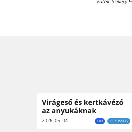
Fotók: Szilléry 
Virágeső és kertkávézó
az anyukáknak
2026. 05. 04.
HÍR
KÖZÖSSÉG