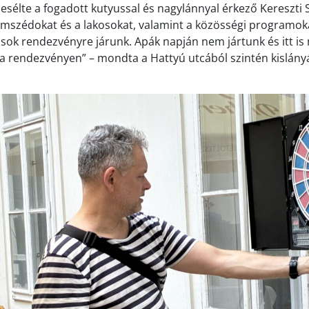
mesélte a fogadott kutyussal és nagylánnyal érkező Kereszti
omszédokat és a lakosokat, valamint a közösségi programok
t, sok rendezvényre járunk. Apák napján nem jártunk és itt i
jta rendezvényen” – mondta a Hattyú utcából szintén kislány