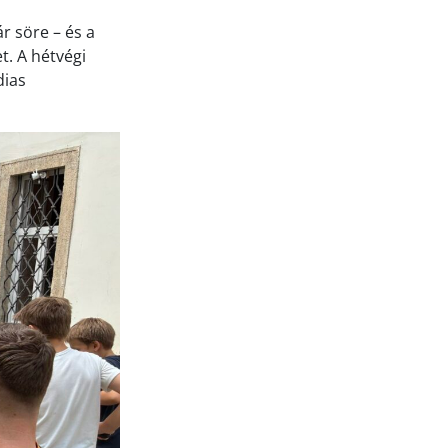
r söre – és a
t. A hétvégi
dias