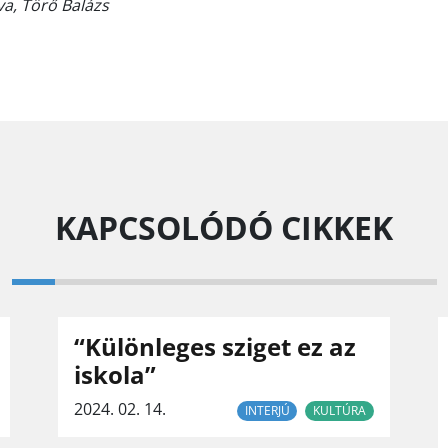
Éva, Törő Balázs
KAPCSOLÓDÓ CIKKEK
“Különleges sziget ez az
iskola”
2024. 02. 14.
INTERJÚ
KULTÚRA