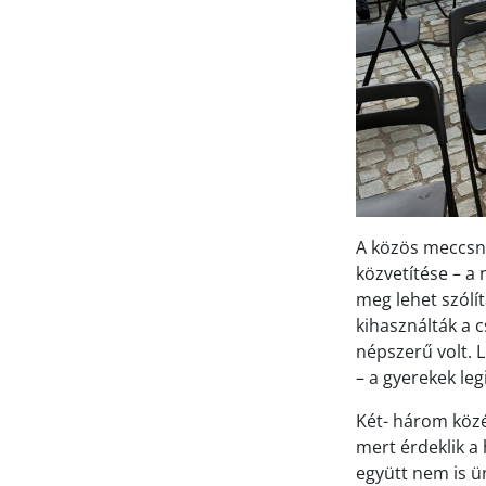
A közös meccsné
közvetítése – a
meg lehet szólí
kihasználták a c
népszerű volt. 
– a gyerekek le
Két- három közé
mert érdeklik a 
együtt nem is ü