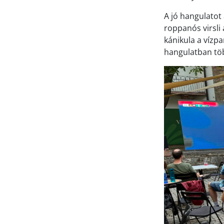
A jó hangulatot
roppanós virsli
kánikula a vízp
hangulatban töb