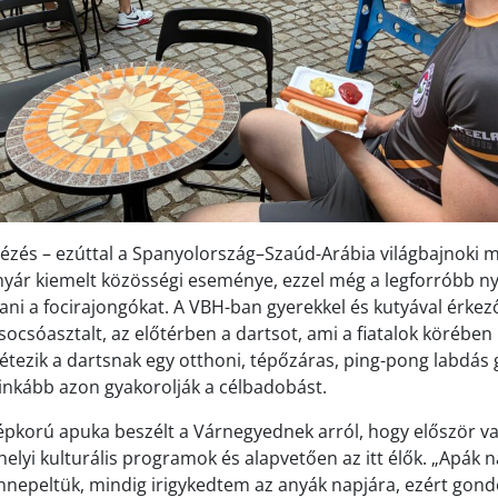
zés – ezúttal a Spanyolország–Szaúd-Arábia világbajnoki 
 nyár kiemelt közösségi eseménye, ezzel még a legforróbb ny
tani a focirajongókat. A VBH-ban gyerekkel és kutyával érke
socsóasztalt, az előtérben a dartsot, ami a fiatalok körében
Létezik a dartsnak egy otthoni, tépőzáras, ping-pong labdás 
ginkább azon gyakorolják a célbadobást.
pkorú apuka beszélt a Várnegyednek arról, hogy először v
helyi kulturális programok és alapvetően az itt élők. „Apák 
nnepeltük, mindig irigykedtem az anyák napjára, ezért gon