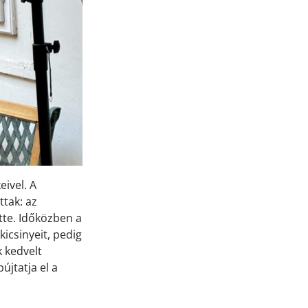
ivel. A
tak: az
tte. Időközben a
kicsinyeit, pedig
 kedvelt
újtatja el a