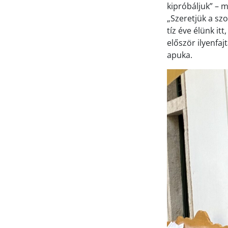
kipróbáljuk” – 
„Szeretjük a sz
tíz éve élünk it
először ilyenfa
apuka.