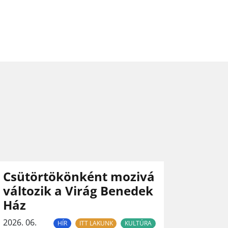
Csütörtökönként mozivá
változik a Virág Benedek
Ház
2026. 06.
HÍR
ITT LAKUNK
KULTÚRA