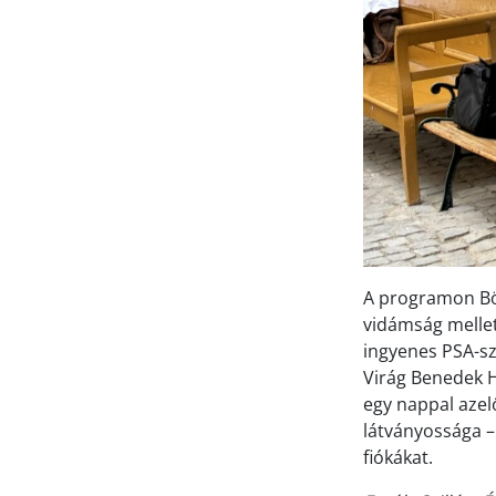
A programon Bör
vidámság mellet
ingyenes PSA-sz
Virág Benedek Há
egy nappal azel
látványossága –
fiókákat.