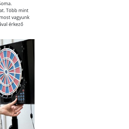
 Soma.
at. Több mint
s most vagyunk
ával érkező