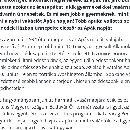
, a környék lakóinak megismerése, az apáknak járó buli, 
zotta azokat az édesapákat, akik gyermekeikkel vasárna
varán ünnepeltek. És mi sem jobb a gyermeknek, mint 
ni a nyári vakációt Apák napján! Több apuka vallotta b
enedek Házban ünnepelte először az Apák napját.
zágon már 1994 óta ünnepeljük az Apák napját, valójában 
pszerűvé. Az ünnep több mint 100 éves, az Egyesült Államok
dül nevelő édesapa tiszteletére született. Bizonyos Sonor
 emléket állítani édesapjának, az egyedülálló édesapaként h
k, akinek felesége belehalt a szülésbe. Az első hivatalos Ap
. június 19-én tartották a Washington állambeli Spokane v
zdett szélesebb körben elterjedni, hiszen az édesapák jelen
gedhetetlen.
 hagyományosan június harmadik vasárnapjára esik, és ez
te is Magyarországon. Budavár Önkormányzata is figyelt az
saládias együttlétet szervezett fiús programokkal a Virág Be
üttlét célja, hogy felhívja az apákra mint családfőkre a figy
sonlóan, apákból is csak egy van.