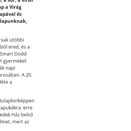
a sör, a virsli
p a Virág
apával és
e lapunknak,
csak utóbbi
ból ered, és a
a Smart Dodd
at gyermeket
ák napi
árosában. A 20.
léte a
 tulajdonképpen
 apukákra: erre
nedek Ház belső
elmet, mert az