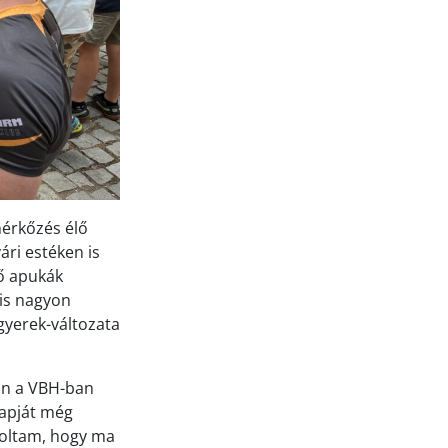
mérkőzés élő
ári estéken is
ző apukák
 is nagyon
gyerek-változata
an a VBH-ban
napját még
doltam, hogy ma