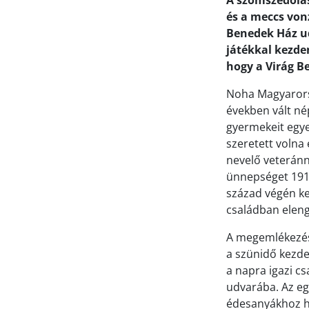
A szomszédolás
és a meccs von
Benedek Ház ud
játékkal kezde
hogy a Virág B
Noha Magyarors
években vált né
gyermekeit egye
szeretett volna
nevelő veteránna
ünnepséget 1910
század végén ke
családban elen
A megemlékezés
a szünidő kezde
a napra igazi c
udvarába. Az egy
édesanyákhoz ha