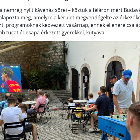
 a nemrég nyílt kávéház sörei – köztük a féláron mért Budavá
 alapozta meg, amelyre a kerület megvendégelte az érkezőke
arti programoknak kedvezett vasárnap, ennek ellenére csalá
b tucat édesapa érkezett gyerekkel, kutyával.