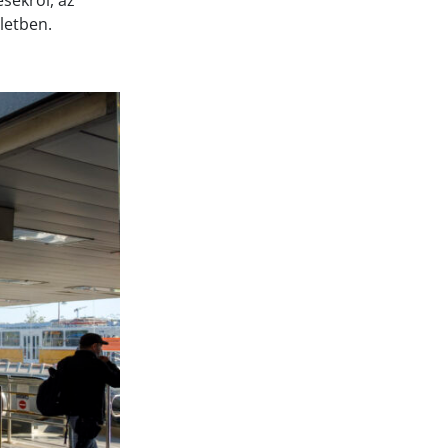
sekről, az
ületben.