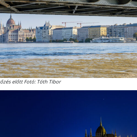
tőzés előtt Fotó: Tóth Tibor