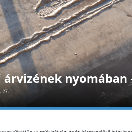
ai árvizének nyomában
 27.