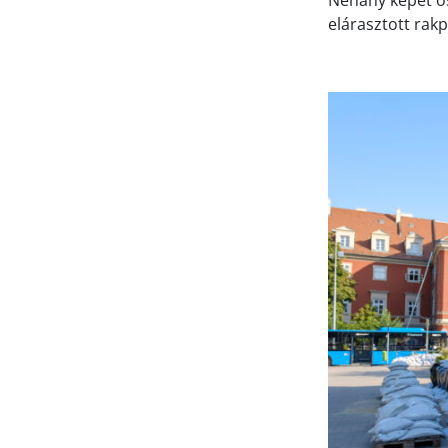
Néhány képet ös
elárasztott rakp