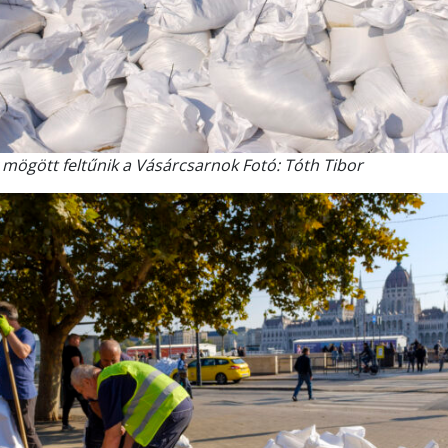
ögött feltűnik a Vásárcsarnok Fotó: Tóth Tibor