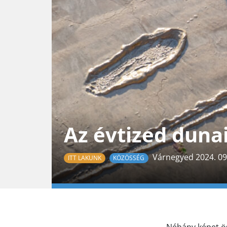
Az évtized dun
Várnegyed 2024. 09.
ITT LAKUNK
KÖZÖSSÉG