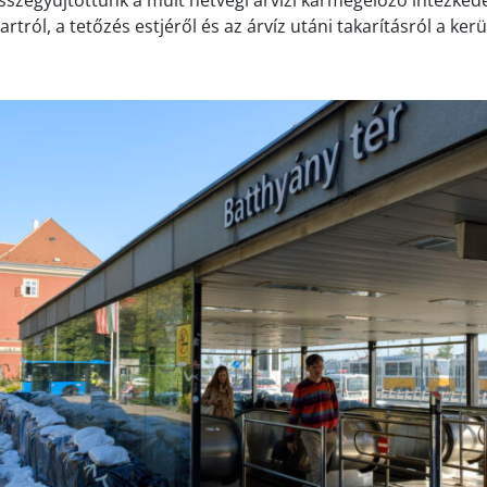
szegyűjtöttünk a múlt hétvégi árvízi kármegelőző intézkedé
artról, a tetőzés estjéről és az árvíz utáni takarításról a ker