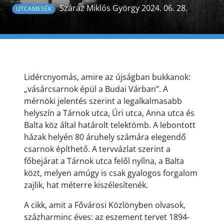
Száraz Miklós György 2024. 06. 28.
UTCAMESÉK
Lidércnyomás, amire az újságban bukkanok:
„vásárcsarnok épül a Budai Várban”. A
mérnöki jelentés szerint a legalkalmasabb
helyszín a Tárnok utca, Úri utca, Anna utca és
Balta köz által határolt telektömb. A lebontott
házak helyén 80 áruhely számára elegendő
csarnok építhető. A tervvázlat szerint a
főbejárat a Tárnok utca felől nyílna, a Balta
közt, melyen amúgy is csak gyalogos forgalom
zajlik, hat méterre kiszélesítenék.
A cikk, amit a Fővárosi Közlönyben olvasok,
százharminc éves: az eszement tervet 1894-