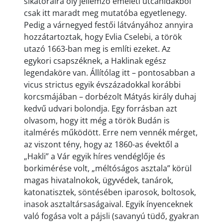
sikátoraira oly jellemző emeleti utcahidakból
csak itt maradt meg mutatóba egyetlenegy.
Pedig a várnegyed festői látványához annyira
hozzátartoztak, hogy Evlia Cselebi, a török
utazó 1663-ban meg is említi ezeket. Az
egykori csapszéknek, a Haklinak egész
legendaköre van. Állítólag itt – pontosabban a
vicus strictus egyik évszázadokkal korábbi
korcsmájában – dorbézolt Mátyás király duhaj
kedvű udvari bolondja. Egy forrásban azt
olvasom, hogy itt még a török Budán is
italmérés működött. Erre nem vennék mérget,
az viszont tény, hogy az 1860-as évektől a
„Hakli” a Vár egyik híres vendéglője és
borkimérése volt, „méltóságos asztala” körül
magas hivatalnokok, ügyvédek, tanárok,
katonatisztek, söntésében iparosok, boltosok,
inasok asztaltársaságaival. Egyik ínyenceknek
való fogása volt a pájsli (savanyú tüdő, gyakran