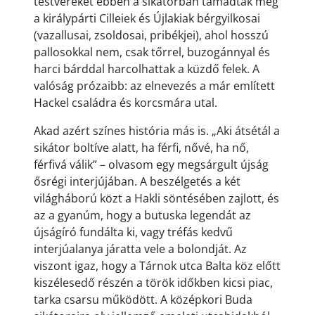
testvéreket ebben a sikátorban támadták meg
a királypárti Cilleiek és Újlakiak bérgyilkosai
(vazallusai, zsoldosai, pribékjei), ahol hosszú
pallosokkal nem, csak tőrrel, buzogánnyal és
harci bárddal harcolhattak a küzdő felek. A
valóság prózaibb: az elnevezés a már említett
Hackel családra és korcsmára utal.
Akad azért színes história más is. „Aki átsétál a
sikátor boltíve alatt, ha férfi, nővé, ha nő,
férfivá válik” – olvasom egy megsárgult újság
ősrégi interjújában. A beszélgetés a két
világháború közt a Hakli söntésében zajlott, és
az a gyanúm, hogy a butuska legendát az
újságíró fundálta ki, vagy tréfás kedvű
interjúalanya járatta vele a bolondját. Az
viszont igaz, hogy a Tárnok utca Balta köz előtt
kiszélesedő részén a török időkben kicsi piac,
tarka csarsu működött. A középkori Buda