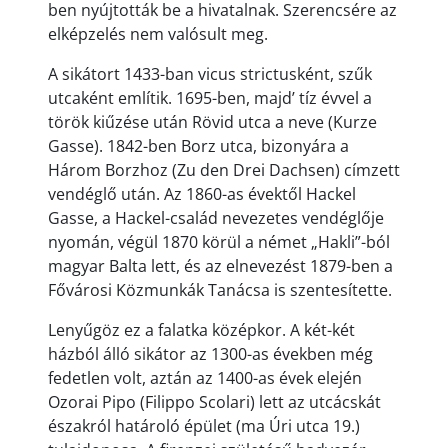
ben nyújtották be a hivatalnak. Szerencsére az
elképzelés nem valósult meg.
A sikátort 1433-ban vicus strictusként, szűk
utcaként említik. 1695-ben, majd’ tíz évvel a
török kiűzése után Rövid utca a neve (Kurze
Gasse). 1842-ben Borz utca, bizonyára a
Három Borzhoz (Zu den Drei Dachsen) címzett
vendéglő után. Az 1860-as évektől Hackel
Gasse, a Hackel-család nevezetes vendéglője
nyomán, végül 1870 körül a német „Hakli”-ból
magyar Balta lett, és az elnevezést 1879-ben a
Fővárosi Közmunkák Tanácsa is szentesítette.
Lenyűgöz ez a falatka középkor. A két-két
házból álló sikátor az 1300-as években még
fedetlen volt, aztán az 1400-as évek elején
Ozorai Pipo (Filippo Scolari) lett az utcácskát
északról határoló épület (ma Úri utca 19.)