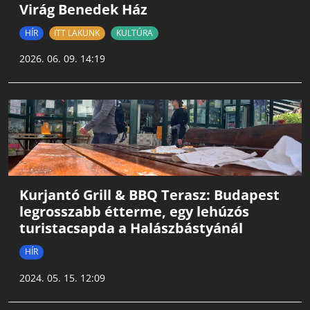
Virág Benedek Ház
HÍR
ITT LAKUNK
KULTÚRA
2026. 06. 09. 14:19
Kurjantó Grill & BBQ Terasz: Budapest
legrosszabb étterme, egy lehúzós
turistacsapda a Halászbástyánál
HÍR
2024. 05. 15. 12:09