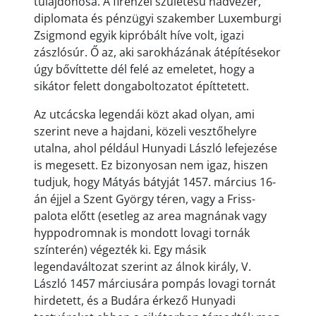
tulajdonosa. A firenzei születésű hadvezér,
diplomata és pénzügyi szakember Luxemburgi
Zsigmond egyik kipróbált híve volt, igazi
zászlósúr. Ő az, aki sarokházának átépítésekor
úgy bővíttette dél felé az emeletet, hogy a
sikátor felett dongaboltozatot építtetett.
Az utcácska legendái közt akad olyan, ami
szerint neve a hajdani, közeli vesztőhelyre
utalna, ahol például Hunyadi László lefejezése
is megesett. Ez bizonyosan nem igaz, hiszen
tudjuk, hogy Mátyás bátyját 1457. március 16-
án éjjel a Szent György téren, vagy a Friss-
palota előtt (esetleg az area magnának vagy
hyppodromnak is mondott lovagi tornák
színterén) végezték ki. Egy másik
legendaváltozat szerint az álnok király, V.
László 1457 márciusára pompás lovagi tornát
hirdetett, és a Budára érkező Hunyadi