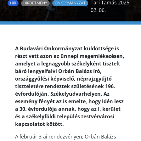
Tari Tamás 2025.
HÍR
HIRDETMÉNY
ÖNKORMÁNYZAT
02. 06.
A Budavári Önkormányzat küldöttsége is
részt vett azon az ünnepi megemlékezésen,
amelyet a legnagyobb székelyként tisztelt
báró lengyelfalvi Orbán Balázs író,
országgyűlési képviselő, néprajzgyűjtő
tiszteletére rendeztek születésének 196.
évfordulóján, Székelyudvarhelyen. Az
esemény fényét az is emelte, hogy idén lesz
a 30. évfordulója annak, hogy az I. kerület
és a székelyföldi település testvérvárosi
kapcsolatot kötött.
A február 3-ai rendezvényen, Orbán Balázs