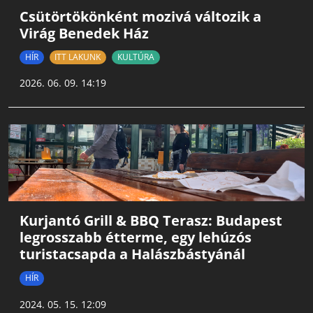
Csütörtökönként mozivá változik a
Virág Benedek Ház
HÍR
ITT LAKUNK
KULTÚRA
2026. 06. 09. 14:19
Kurjantó Grill & BBQ Terasz: Budapest
legrosszabb étterme, egy lehúzós
turistacsapda a Halászbástyánál
HÍR
2024. 05. 15. 12:09