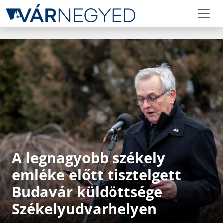
A legnagyobb székely
emléke előtt tisztelgett
Budavár küldöttsége
Székelyudvarhelyen