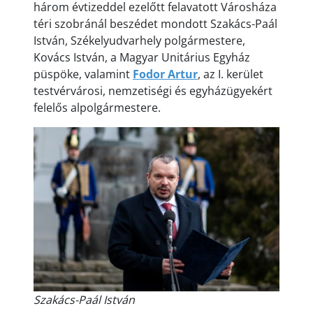
három évtizeddel ezelőtt felavatott Városháza
téri szobránál beszédet mondott Szakács-Paál
István, Székelyudvarhely polgármestere,
Kovács István, a Magyar Unitárius Egyház
püspöke, valamint
Fodor Artur
, az I. kerület
testvérvárosi, nemzetiségi és egyházügyekért
felelős alpolgármestere.
Szakács-Paál István