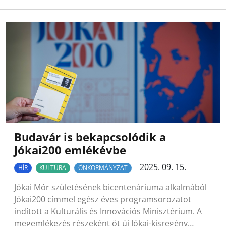
Budavár is bekapcsolódik a
Jókai200 emlékévbe
2025. 09. 15.
HÍR
KULTÚRA
ÖNKORMÁNYZAT
Jókai Mór születésének bicentenáriuma alkalmából
Jókai200 címmel egész éves programsorozatot
indított a Kulturális és Innovációs Minisztérium. A
megemlékezés részeként öt új Jókai-kisregény…