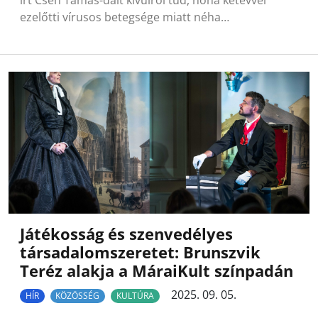
írt Cseh Tamás-dalt kívülről tud, noha kétévvel
ezelőtti vírusos betegsége miatt néha…
Játékosság és szenvedélyes
társadalomszeretet: Brunszvik
Teréz alakja a MáraiKult színpadán
2025. 09. 05.
HÍR
KÖZÖSSÉG
KULTÚRA