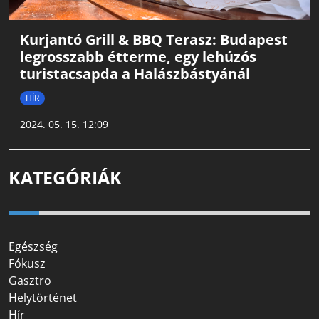
Kurjantó Grill & BBQ Terasz: Budapest
legrosszabb étterme, egy lehúzós
turistacsapda a Halászbástyánál
HÍR
2024. 05. 15. 12:09
KATEGÓRIÁK
Egészség
Fókusz
Gasztro
Helytörténet
Hír