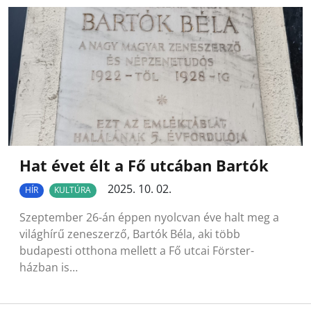
Hat évet élt a Fő utcában Bartók
2025. 10. 02.
HÍR
KULTÚRA
Szeptember 26-án éppen nyolcvan éve halt meg a
világhírű zeneszerző, Bartók Béla, aki több
budapesti otthona mellett a Fő utcai Förster-
házban is…