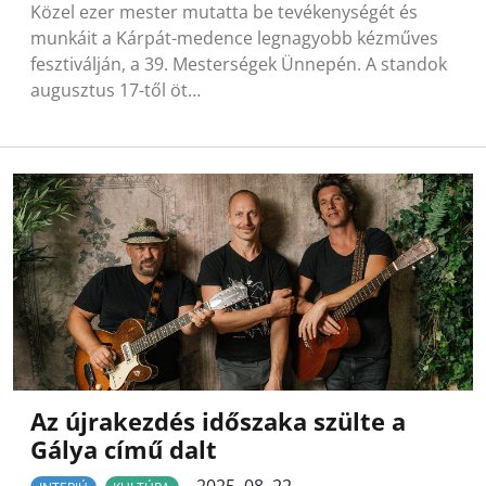
Közel ezer mester mutatta be tevékenységét és
munkáit a Kárpát-medence legnagyobb kézműves
fesztiválján, a 39. Mesterségek Ünnepén. A standok
augusztus 17-től öt…
Az újrakezdés időszaka szülte a
Gálya című dalt
2025. 08. 22.