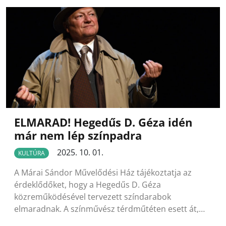
ELMARAD! Hegedűs D. Géza idén
már nem lép színpadra
2025. 10. 01.
KULTÚRA
A Márai Sándor Művelődési Ház tájékoztatja az
érdeklődőket, hogy a Hegedűs D. Géza
közreműködésével tervezett színdarabok
elmaradnak. A színművész térdműtéten esett át,…