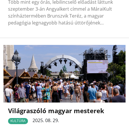
Több mint egy órás, lebilincselő előadást láttunk
szeptember 3-án Angyalkert címmel a MáraiKult
színháztermében Brunszvik Teréz, a magyar
pedagógia legnagyobb hatású úttörőjének…
Világraszóló magyar mesterek
2025. 08. 29.
KULTÚRA