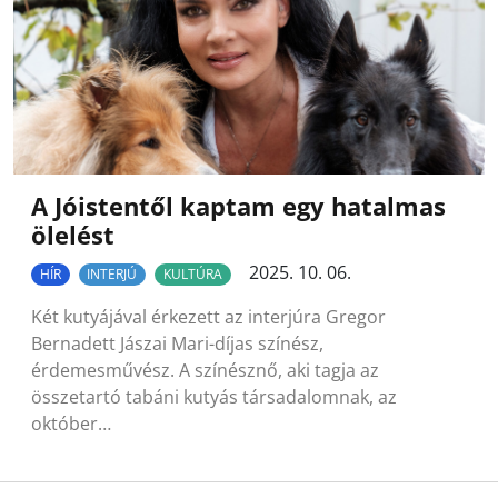
A Jóistentől kaptam egy hatalmas
ölelést
2025. 10. 06.
HÍR
INTERJÚ
KULTÚRA
Két kutyájával érkezett az interjúra Gregor
Bernadett Jászai Mari-díjas színész,
érdemesművész. A színésznő, aki tagja az
összetartó tabáni kutyás társadalomnak, az
október…