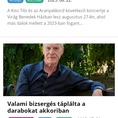
INTERJÚ
KULTÚRA
A Kiss Tibi és az Aranyakkord következő koncertje a
Virág Benedek Házban lesz augusztus 27-én, ahol
más dalok mellett a 2023-ban fogant…
Valami bizsergés táplálta a
darabokat akkoriban