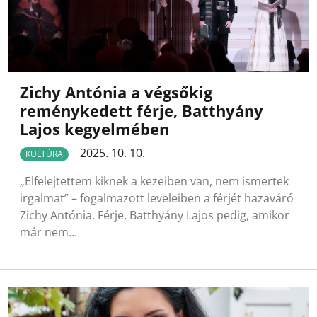
Zichy Antónia a végsőkig
reménykedett férje, Batthyány
Lajos kegyelmében
2025. 10. 10.
KULTÚRA
„Elfelejtettem kiknek a kezeiben van, nem ismertek
irgalmat” – fogalmazott leveleiben a férjét hazaváró
Zichy Antónia. Férje, Batthyány Lajos pedig, amikor
már nem…