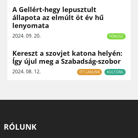
A Gellért-hegy lepusztult
állapota az elmúlt öt év hű
lenyomata
2024. 09. 20.
FÓKUSZ
Kereszt a szovjet katona helyén:
Így újul meg a Szabadság-szobor
2024. 08. 12.
ITT LAKUNK
KULTÚRA
RÓLUNK