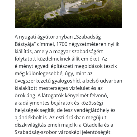
A nyugati ágyútoronyban
„Szabads
ág
Bástyája” címmel, 1700 négyzetméteren nyílik
kiállítás, amely a magyar szabadságért
folytatott küzdelmeknek állít emléket. Az
élményt egyedi építészeti megoldások teszik
még különlegesebbé, úgy, mint az
üvegszerkezet
ű gyalogosh
íd, a bels
ő udvarban
kialak
ított mesterséges vízfelület és az
örökláng. A látogatók kényelmét felvonó,
akadálymentes bejáratok és közösségi
helyiségek segítik, de lesz vendéglátóhely és
ajándékbolt is. Az esti órákban megújult
díszkivilágítás emeli majd ki a Citadella és a
Szabadság-szobor városképi jelent
ős
égét.