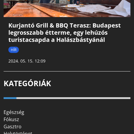
Kurjantó Grill & BBQ Terasz: Budapest
legrosszabb étterme, egy lehúzós
turistacsapda a Halászbástyánál
HÍR
2024. 05. 15. 12:09
KATEGÓRIÁK
Egészség
Fókusz
Gasztro
Helytörténet