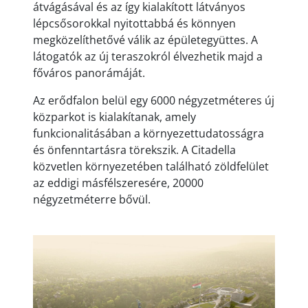
átvágásával és az így kialakított látványos
lépcs
ősorokkal nyitottabb
á és könnyen
megközelíthet
őv
é válik az épületegyüttes. A
látogatók az új teraszokról élvezhetik majd a
f
őv
áros
panor
ámáját.
Az er
ődfalon bel
ül egy 6000 négyzetméteres új
közparkot is kialakítanak, amely
funkcionalitásában a környezettudatosságra
és önfenntartásra törekszik
. A Citadella
közvetlen környezetében található zöldfelület
az eddigi másfélszeresére, 20000
négyzetméterre b
őv
ül.