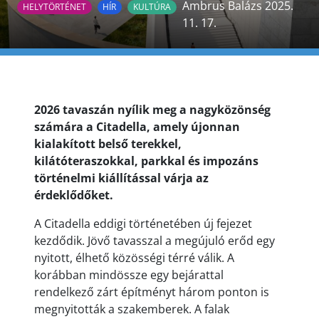
Ambrus Balázs 2025.
HELYTÖRTÉNET
HÍR
KULTÚRA
11. 17.
2026 tavasz
án nyílik meg a nagyközönség
számára a Citadella, amely újonnan
kialakított bels
ő terekkel,
kil
átóteraszokkal, parkkal és impozáns
történelmi kiállítással várja az
érdekl
ődőket.
A Citadella eddigi
történetében
új fejezet
kezd
ődik. J
öv
ő
tavasszal a
megújuló er
őd egy
nyitott,
élhet
ő
k
özösségi térré válik. A
korábban mindössze egy bejárattal
rendelkez
ő z
árt építményt három ponton is
megnyitották a szakemberek. A falak