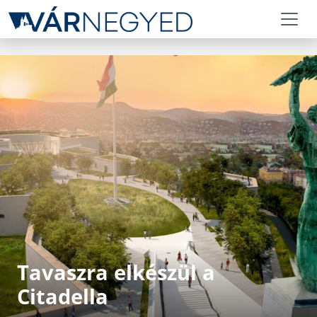
Tavaszra elkészül a
Citadella