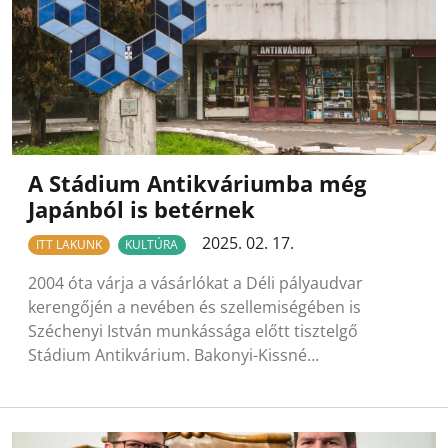
A Stádium Antikváriumba még
Japánból is betérnek
2025. 02. 17.
ITT LAKUNK
KULTÚRA
2004 óta várja a vásárlókat a Déli pályaudvar
kerengőjén a nevében és szellemiségében is
Széchenyi István munkássága előtt tisztelgő
Stádium Antikvárium. Bakonyi-Kissné…