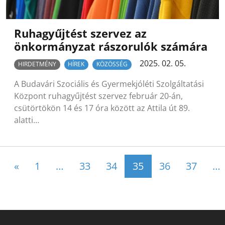
Ruhagyűjtést szervez az
önkormányzat rászorulók számára
2025. 02. 05.
HIRDETMÉNY
HÍREK
KÖZÖSSÉG
A Budavári Szociális és Gyermekjóléti Szolgáltatási
Központ ruhagyűjtést szervez február 20-án,
csütörtökön 14 és 17 óra között az Attila út 89.
alatti…
Posts navigation
«
1
…
33
34
35
36
37
…