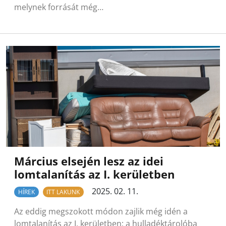
melynek forrását még…
Március elsején lesz az idei
lomtalanítás az I. kerületben
2025. 02. 11.
HÍREK
ITT LAKUNK
Az eddig megszokott módon zajlik még idén a
lomtalanítás az I. kerületben; a hulladéktárolóba