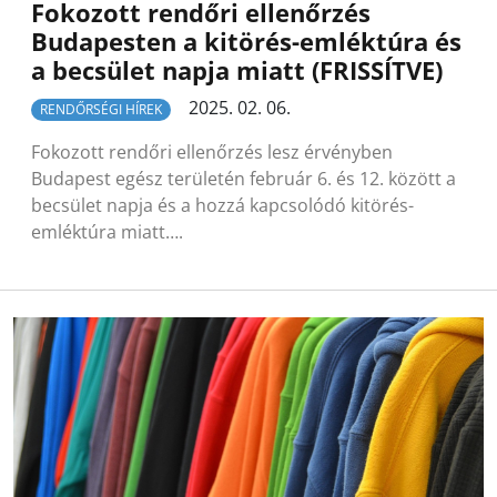
Fokozott rendőri ellenőrzés
Budapesten a kitörés-emléktúra és
a becsület napja miatt (FRISSÍTVE)
2025. 02. 06.
RENDŐRSÉGI HÍREK
Fokozott rendőri ellenőrzés lesz érvényben
Budapest egész területén február 6. és 12. között a
becsület napja és a hozzá kapcsolódó kitörés-
emléktúra miatt….