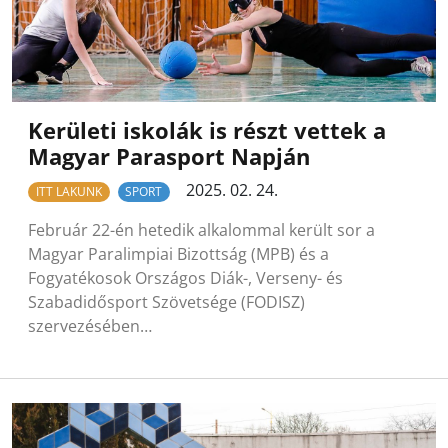
Kerületi iskolák is részt vettek a
Magyar Parasport Napján
2025. 02. 24.
ITT LAKUNK
SPORT
Február 22-én hetedik alkalommal került sor a
Magyar Paralimpiai Bizottság (MPB) és a
Fogyatékosok Országos Diák-, Verseny- és
Szabadidősport Szövetsége (FODISZ)
szervezésében…