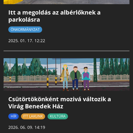
Itt a megoldás az albérlőknek a
parkolásra
ÖNKORMÁNYZAT
2025. 01. 17. 12:22
Csütörtökönként mozivá változik a
Virág Benedek Ház
HÍR
ITT LAKUNK
KULTÚRA
2026. 06. 09. 14:19