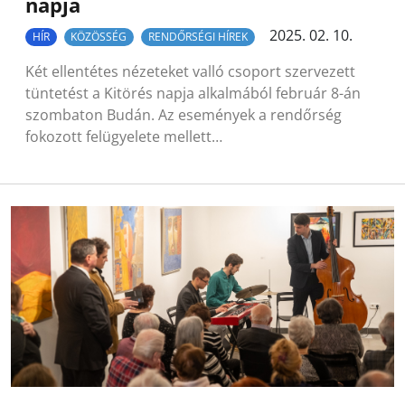
napja
2025. 02. 10.
HÍR
KÖZÖSSÉG
RENDŐRSÉGI HÍREK
Két ellentétes nézeteket valló csoport szervezett
tüntetést a Kitörés napja alkalmából február 8-án
szombaton Budán. Az események a rendőrség
fokozott felügyelete mellett…