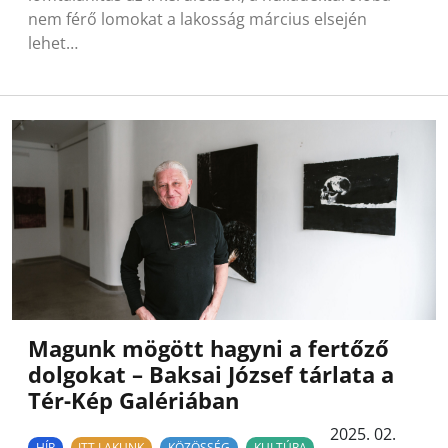
nem férő lomokat a lakosság március elsején
lehet…
Magunk mögött hagyni a fertőző
dolgokat – Baksai József tárlata a
Tér-Kép Galériában
2025. 02.
HÍR
ITT LAKUNK
KÖZÖSSÉG
KULTÚRA