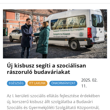
Új kisbusz segíti a szociálisan
rászoruló budaváriakat
2025. 02.
EGÉSZSÉG
ITT LAKUNK
ÖNKORMÁNYZAT
11.
Az I. kerületi szociális ellátás fejlesztése érdekében
új, korszerű kisbusz állt szolgálatba a Budavári
Szociális és Gyermekjóléti Szolgáltató Központnál,