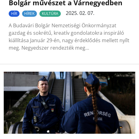
Bolgár művészet a Várnegyedben
2025. 02. 07.
HÍR
HÍREK
KULTÚRA
A Budavári Bolgár Nemzetiségi Önkormányzat
gazdag és sokrétű, kreatív gondolatokra inspiráló
kiállítása Január 29-én, nagy érdeklődés mellett nyílt
meg. Negyedszer rendezték meg…