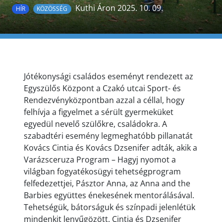
Kuthi Áron 2025. 10. 09.
HÍR
KÖZÖSSÉG
Jótékonysági családos eseményt rendezett az
Egyszülős Központ a Czakó utcai Sport- és
Rendezvényközpontban azzal a céllal, hogy
felhívja a figyelmet a
sérült gyermeküket
egyedül nevelő szülőkre, családokra. A
szabadtéri esemény legmeghatóbb pillanatát
Kovács Cintia és Kovács Dzsenifer adták, akik a
Varázsceruza Program – Hagyj nyomot a
világban fogyatékosügyi tehetségprogram
felfedezettjei, Pásztor Anna, az Anna and the
Barbies együttes énekesének mentorálásával.
Tehetségük, bátorságuk és színpadi jelenlétük
mindenkit lenyűgözött. Cintia és Dzsenifer