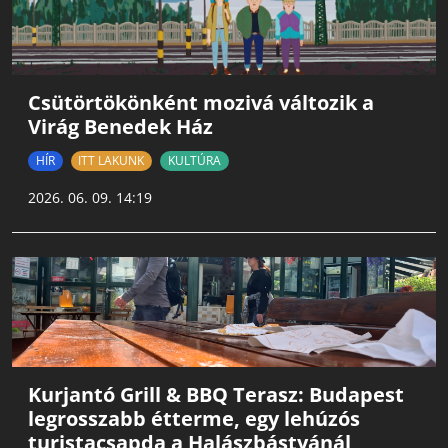
Csütörtökönként mozivá változik a
Virág Benedek Ház
HÍR
ITT LAKUNK
KULTÚRA
2026. 06. 09. 14:19
Kurjantó Grill & BBQ Terasz: Budapest
legrosszabb étterme, egy lehúzós
turistacsapda a Halászbástyánál