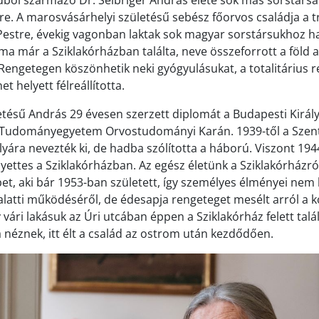
ádból származó Dr. Seibriger András élete sok más sorstár
kre. A marosvásárhelyi születésű sebész főorvos családja a 
estre, évekig vagonban laktak sok magyar sorstársukhoz h
a már a Sziklakórházban találta, neve összeforrott a föld al
Rengetegen köszönhetik neki gyógyulásukat, a totalitárius 
 helyett félreállította.
etésű András 29 évesen szerzett diplomát a Budapesti Királ
Tudományegyetem Orvostudományi Karán. 1939-től a Szent
lyára nevezték ki, de hadba szólította a háború. Viszont 19
yettes a Sziklakórházban. Az egész életünk a Sziklakórházró
bet, aki bár 1953-ban született, így személyes élményei nem
latti működéséről, de édesapja rengeteget mesélt arról a k
vári lakásuk az Úri utcában éppen a Sziklakórház felett talál
 néznek, itt élt a család az ostrom után kezdődően.