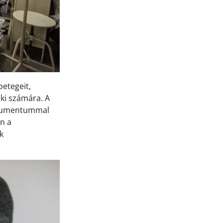
betegeit,
 ki számára. A
dokumentummal
n a
k