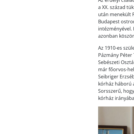
Az erdélyi csal
a XX. század tü
után menekült P
Budapest ostrom
intézményével. 
azonban köszönet
Az 1910-es szül
Pázmány Péter 
Sebészeti Osztá
már főorvos-hel
Seibriger Erzsé
kórház háború a
Sorsszerű, hogy 
kórház irányába