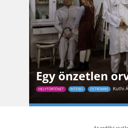
Egy önzetlen or
Kuthi Á
HELYTÖRTÉNET
INTERJÚ
OSTROM80