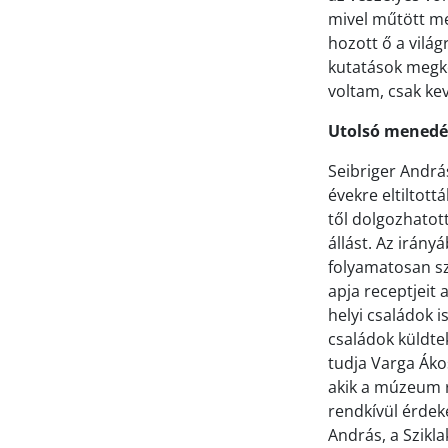
mivel műtött meg
hozott ő a világ
kutatások megke
voltam, csak k
Utolsó mened
Seibriger András
évekre eltiltott
től dolgozhatot
állást. Az irány
folyamatosan sz
apja receptjeit
helyi családok i
családok küldte
tudja Varga Ákos
akik a múzeum r
rendkívül érdeke
András, a Szikl