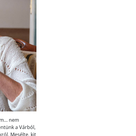
kám… nem
entünk a Várból,
ról. Mesélte, kit