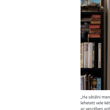
„Ha sétálni men
lehetett vele k
az veszélyes vol