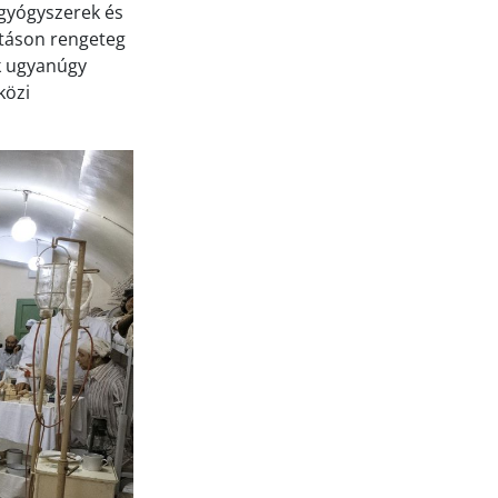
, gyógyszerek és
ításon rengeteg
ük ugyanúgy
közi