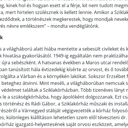
, kinek hol és hogyan esett el a férje, kit nem tudott megme
ra, mert hirtelen szülésznek is kellett lennie. Amikor a Szikla
zdődtek, a történészek megkerestek, hogy mondjak neveket
evés névre emlékszem” – mondta vendéglátónk.
ék
 a világháború alatt hiába mentette a sebesült civileket és 
ák hivatása gyakorlásától. 1949-ig egyáltalán nem praktizálha
t újra sebészként. A hatvanas években a Maros utcai rende
ában tanúsított hála évtizedekig kísérte az orvost, és ő továb
olgálta a Várban és a környékén lakókat. Sokszor Erzsébet f
 a beteghez átvinni. Mint meséli, a világháborúban nemcsak 
s védelmet találtak a Sziklakórházban. Több tizenéves lányt 
k le a szükségkórházba, hogy ápolóként dolgozzanak. Ezt c
 történész és Rádi Gábor, a Sziklakórház műszaki és install
észéről a Várnegyed stábját végigvezették a kórház folyosói
s, különleges kiállításon lehetetlen szem elől téveszteni dr.
akórház igazgató-helyettesének saját orvosi eszközeit, amel