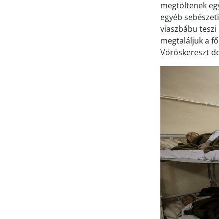
megtöltenek egy 
egyéb sebészeti
viaszbábu teszi
megtaláljuk a f
Vöröskereszt del