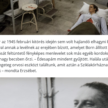
 az 1945 februári kitörés idején sem volt hajlandó elhagyni 
l annak a levélnek az erejében bízott, amelyet Born állított
rását feltüntető fényképes menlevelet sok más egyéb kor
 nagy becsben őrzi. – Édesapám mindent gyűjtött. Halála utá
eteg orvosi eszközt találtunk, amit aztán a Sziklakórházna
– mondta Erzsébet.