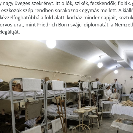
nagy üveges szekrényt. Itt ollók, szikék, fecskendők, fiolák
 eszközök szép rendben sorakoznak egymás mellett. A kiáll
 kézzelfoghatóbbá a föld alatti kórház mindennapjait, közt
őorvos urat, mint Friedrich Born svájci diplomatát, a Nemzet
egáltját.