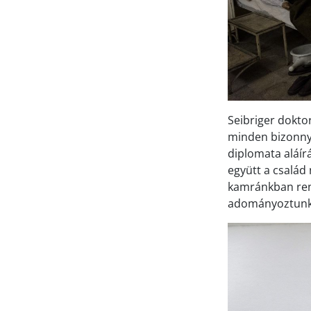
Seibriger doktor
minden bizonnya
diplomata aláí
együtt a család
kamránkban reng
adományoztunk 