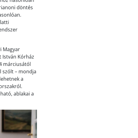
sához hasonlóan
trianoni döntés
asonlóan.
atti
rendszer
yi Magyar
 István Kórház
44 márciusától
l szólt – mondja
 lehetnek a
orszakról.
ható, ablakai a