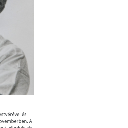
estvérével és
 novemberben. A
lt, elindult, de