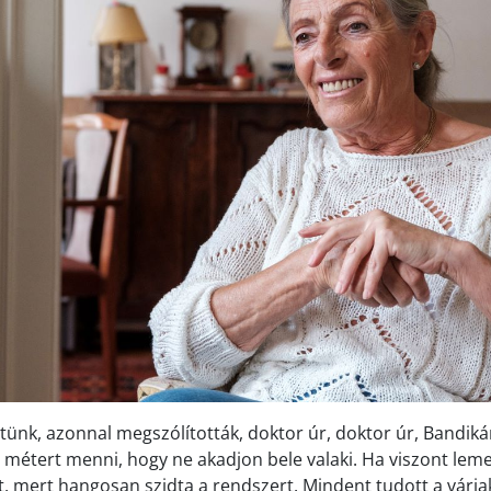
tünk, azonnal megszólították, doktor úr, doktor úr, Bandi
ét métert menni, hogy ne akadjon bele valaki. Ha viszont lem
t, mert hangosan szidta a rendszert. Mindent tudott a váriak