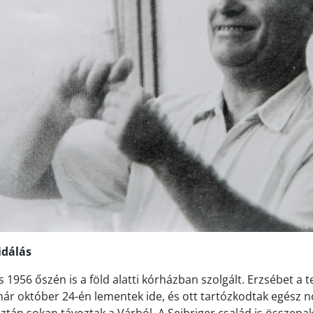
idálás
 1956 őszén is a föld alatti kórházban szolgált. Erzsébet a t
ár október 24-én lementek ide, és ott tartózkodtak egész
ztán sokan távoztak a Várból. A Seibriger család is összepako