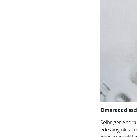
Elmaradt dissz
Seibriger András
édesanyjukkal m
megtorlás elől a