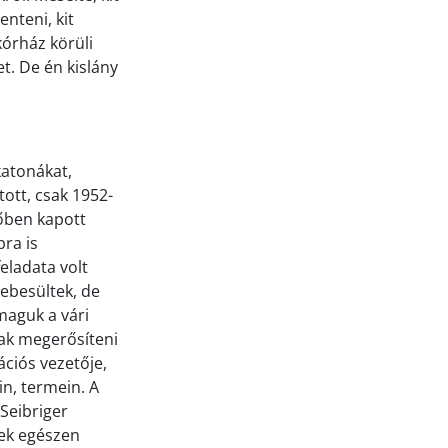
nteni, kit
kórház körüli
. De én kislány
katonákat,
tott, csak 1952-
lőben kapott
bra is
eladata volt
sebesültek, de
maguk a vári
sak megerősíteni
ációs vezetője,
n, termein. A
 Seibriger
yek egészen