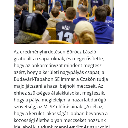
Az eredményhirdetésen Böröcz László
gratulált a csapatoknak, és megerősítette,
hogy az önkormányzat mindent megtesz
azért, hogy a kerületi nagypályás csapat, a
Budavári-Tabahon SE immár a Czakón tudja
majd játszani a hazai bajnoki meccseit. Az
ehhez szükséges átalakításokat megteszik,
hogy a pálya megfeleljen a hazai labdarúgó
szövetség, az MLSZ előírásainak. „A cél az,
hogy a kerület lakosságát jobban bevonva a
közösségi életbe olyan meccseket hozzunk
ide, ahol ki tudunk menni együtt és szurkolni