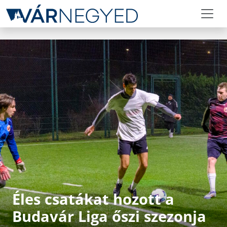
Éles csatákat hozott a
Budavár Liga őszi szezonja