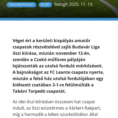
Balogh 2025. 11. 13.
ÖNKORMÁNYZAT
SPORT
Véget ért a kerületi kispályás amatőr
csapatok részvételével zajló Budavár Liga
őszi kiírása, miután november 12-én,
szerdán a Czakó műfüves pályáján
lejátszották az utolsó forduló mérkőzéseit.
A bajnokságot az FC Leante csapata nyerte,
miután a felső ház utolsó fordulójában egy
kiélezett csatában 3-1-re felülmúlták a
Tabáni Torpedó csapatát.
Az idei őszi kiírásban összesen hat csapat
indult, az őszi ezüstérmes a Várkert Rakpart,
míg a harmadik a lelkes szurkolótábor által