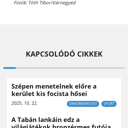
Fotók: Tóth Tibor/Várnegyed
KAPCSOLÓDÓ CIKKEK
Szépen menetelnek előre a
kerület kis focista hősei
2025. 10. 22.
ÖNKORMÁNYZAT
SPORT
A Tabán lankáin edz a
világjátékok bronzérmes futója