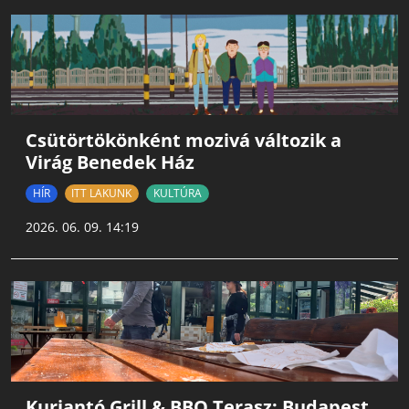
Csütörtökönként mozivá változik a
Virág Benedek Ház
HÍR
ITT LAKUNK
KULTÚRA
2026. 06. 09. 14:19
Kurjantó Grill & BBQ Terasz: Budapest