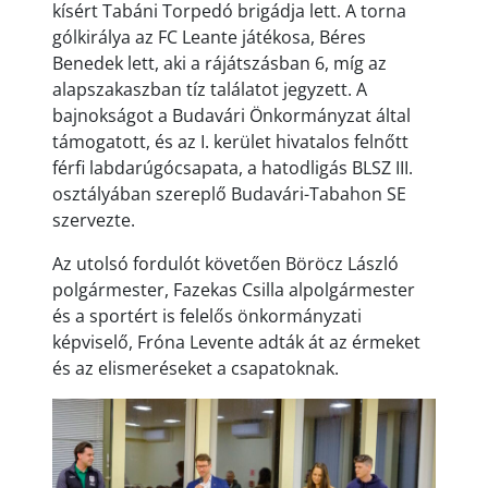
kísért Tabáni Torpedó brigádja lett. A torna
gólkirálya az FC Leante játékosa, Béres
Benedek lett, aki a rájátszásban 6, míg az
alapszakaszban tíz találatot jegyzett. A
bajnokságot a Budavári Önkormányzat által
támogatott, és az I. kerület hivatalos felnőtt
férfi labdarúgócsapata, a hatodligás BLSZ III.
osztályában szereplő Budavári-Tabahon SE
szervezte.
Az utolsó fordulót követően Böröcz László
polgármester, Fazekas Csilla alpolgármester
és a sportért is felelős önkormányzati
képviselő, Fróna Levente adták át az érmeket
és az elismeréseket a csapatoknak.