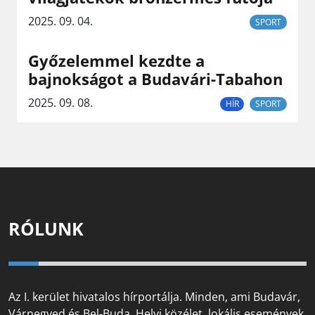
2025. 09. 04.
SPORT
Győzelemmel kezdte a
bajnokságot a Budavári-Tabahon
2025. 09. 08.
HÍR
SPORT
RÓLUNK
Az I. kerület hivatalos hírportálja. Minden, ami Budavár,
Várnegyed és Bel-Buda. Helyi közélet, lokális események,