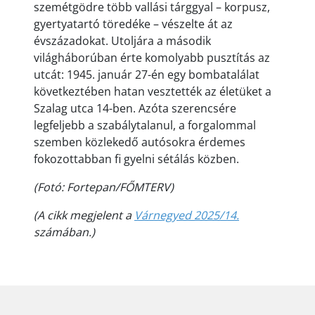
szemétgödre több vallási tárggyal – korpusz,
gyertyatartó töredéke – vészelte át az
évszázadokat. Utoljára a második
világháborúban érte komolyabb pusztítás az
utcát: 1945. január 27-én egy bombatalálat
következtében hatan vesztették az életüket a
Szalag utca 14-ben. Azóta szerencsére
legfeljebb a szabálytalanul, a forgalommal
szemben közlekedő autósokra érdemes
fokozottabban fi gyelni sétálás közben.
(Fotó: Fortepan/FŐMTERV)
(A cikk megjelent a
Várnegyed 2025/14.
számában.)