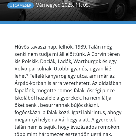
Várnegyed 2025. 11. 05.
UTCAMESÉK
Hűvös tavaszi nap, felhők, 1989. Talán még
senki nem tudja mi áll előttünk. A Corvin téren
kis Polskik, Daciák, Ladák, Wartburgok és egy
Volvo parkolnak. Utóbbi gyanús, ugyan kié
lehet? Felfelé kanyarog egy utca, ami már az
Árpád-korban is arra vezethetett. Az oldalában
fapalánk, mögötte romos falak, ősrégi pince.
Iskolából hazafele a gyerekek, ha nem látja
őket senki, besurrannak bújócskázni,
fogócskázni a falak közé. Igazi labirintus, ahogy
megannyi helyen a Várhegy alatt. A gyerekek
talán nem is sejtik, hogy évszázados romokon,
több mint háromezer esztendőn ugrálnak.