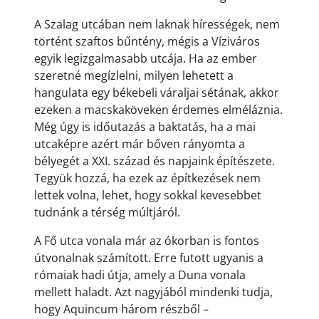
A Szalag utcában nem laknak hírességek, nem
történt szaftos bűntény, mégis a Víziváros
egyik legizgalmasabb utcája. Ha az ember
szeretné megízlelni, milyen lehetett a
hangulata egy békebeli váraljai sétának, akkor
ezeken a macskaköveken érdemes elméláznia.
Még úgy is időutazás a baktatás, ha a mai
utcaképre azért már bőven rányomta a
bélyegét a XXI. század és napjaink építészete.
Tegyük hozzá, ha ezek az építkezések nem
lettek volna, lehet, hogy sokkal kevesebbet
tudnánk a térség múltjáról.
A Fő utca vonala már az ókorban is fontos
útvonalnak számított. Erre futott ugyanis a
rómaiak hadi útja, amely a Duna vonala
mellett haladt. Azt nagyjából mindenki tudja,
hogy Aquincum három részből –