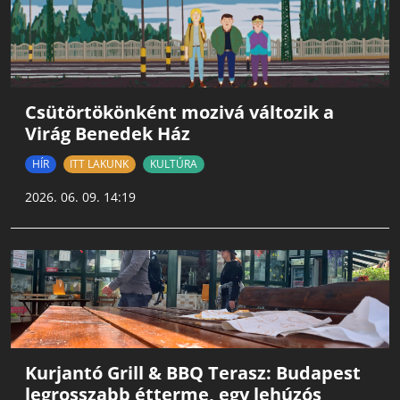
Csütörtökönként mozivá változik a
Virág Benedek Ház
HÍR
ITT LAKUNK
KULTÚRA
2026. 06. 09. 14:19
Kurjantó Grill & BBQ Terasz: Budapest
legrosszabb étterme, egy lehúzós