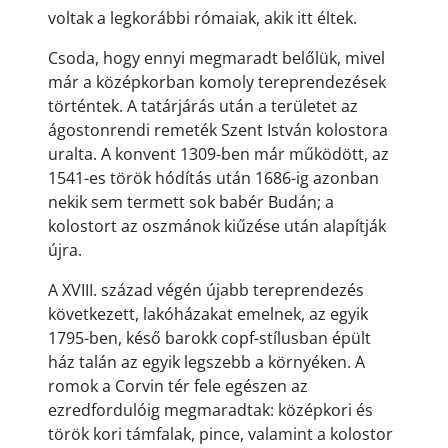
voltak a legkorábbi rómaiak, akik itt éltek.
Csoda, hogy ennyi megmaradt belőlük, mivel
már a középkorban komoly tereprendezések
történtek. A tatárjárás után a területet az
ágostonrendi remeték Szent István kolostora
uralta. A konvent 1309-ben már működött, az
1541-es török hódítás után 1686-ig azonban
nekik sem termett sok babér Budán; a
kolostort az oszmánok kiűzése után alapítják
újra.
A XVIII. század végén újabb tereprendezés
következett, lakóházakat emelnek, az egyik
1795-ben, késő barokk copf-stílusban épült
ház talán az egyik legszebb a környéken. A
romok a Corvin tér fele egészen az
ezredfordulóig megmaradtak: középkori és
török kori támfalak, pince, valamint a kolostor