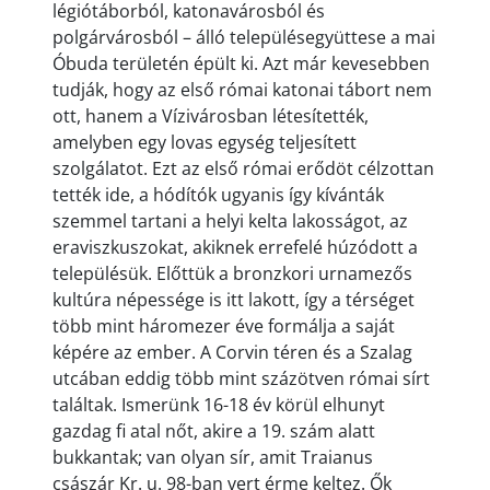
légiótáborból, katonavárosból és
polgárvárosból – álló településegyüttese a mai
Óbuda területén épült ki. Azt már kevesebben
tudják, hogy az első római katonai tábort nem
ott, hanem a Vízivárosban létesítették,
amelyben egy lovas egység teljesített
szolgálatot. Ezt az első római erődöt célzottan
tették ide, a hódítók ugyanis így kívánták
szemmel tartani a helyi kelta lakosságot, az
eraviszkuszokat, akiknek errefelé húzódott a
településük. Előttük a bronzkori urnamezős
kultúra népessége is itt lakott, így a térséget
több mint háromezer éve formálja a saját
képére az ember. A Corvin téren és a Szalag
utcában eddig több mint százötven római sírt
találtak. Ismerünk 16-18 év körül elhunyt
gazdag fi atal nőt, akire a 19. szám alatt
bukkantak; van olyan sír, amit Traianus
császár Kr. u. 98-ban vert érme keltez. Ők