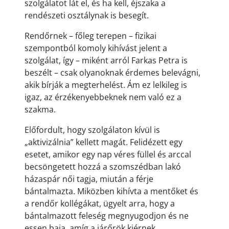
szolgálatot lát el, és ha kell, éjszaka a
rendészeti osztálynak is besegít.
Rendőrnek – főleg terepen – fizikai
szempontból komoly kihívást jelent a
szolgálat, így – miként arról Farkas Petra is
beszélt – csak olyanoknak érdemes belevágni,
akik bírják a megterhelést. Ám ez lelkileg is
igaz, az érzékenyebbeknek nem való ez a
szakma.
Előfordult, hogy szolgálaton kívül is
„aktivizálnia” kellett magát. Felidézett egy
esetet, amikor egy nap véres füllel és arccal
becsöngetett hozzá a szomszédban lakó
házaspár női tagja, miután a férje
bántalmazta. Miközben kihívta a mentőket és
a rendőr kollégákat, ügyelt arra, hogy a
bántalmazott feleség megnyugodjon és ne
essen baja, amíg a járőrök kiérnek.