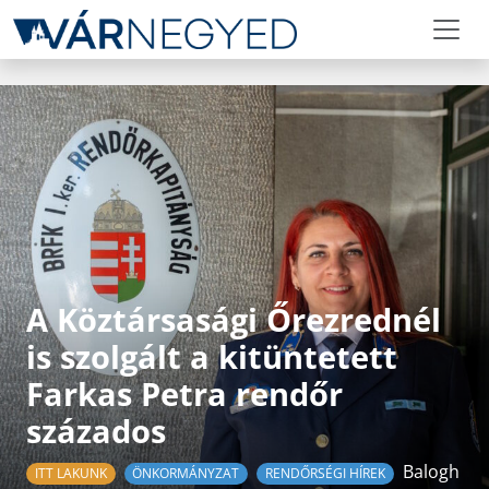
A Köztársasági Őrezrednél
is szolgált a kitüntetett
Farkas Petra rendőr
százados
Balogh
ITT LAKUNK
ÖNKORMÁNYZAT
RENDŐRSÉGI HÍREK