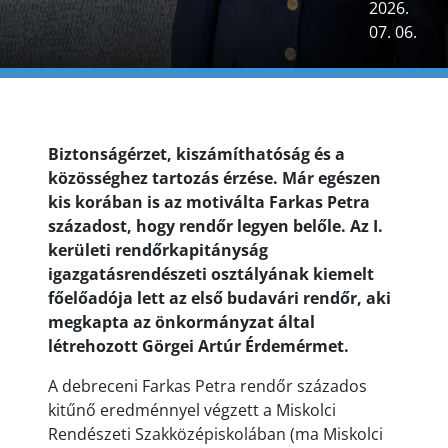
2026.
07. 06.
Biztonságérzet, kiszámíthatóság és a
közösséghez tartozás érzése. Már egészen
kis korában is az motiválta Farkas Petra
századost, hogy rendőr legyen belőle. Az I.
kerületi rendőrkapitányság
igazgatásrendészeti osztályának kiemelt
főelőadója lett az első budavári rendőr, aki
megkapta az önkormányzat által
létrehozott Görgei Artúr Érdemérmet.
A debreceni Farkas Petra rendőr százados
kitűnő eredménnyel végzett a Miskolci
Rendészeti Szakközépiskolában (ma Miskolci