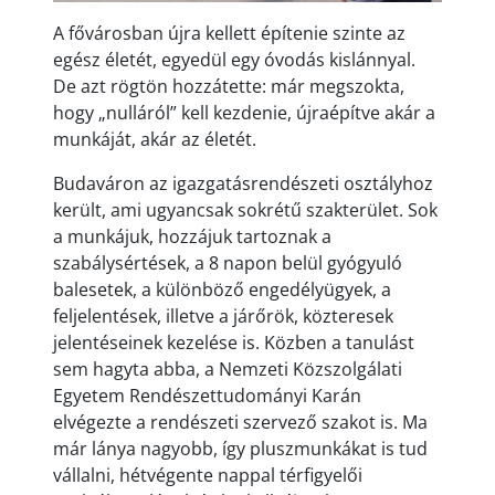
A fővárosban újra kellett építenie szinte az
egész életét, egyedül egy óvodás kislánnyal.
De azt rögtön hozzátette: már megszokta,
hogy „nulláról” kell kezdenie, újraépítve akár a
munkáját, akár az életét.
Budaváron az igazgatásrendészeti osztályhoz
került, ami ugyancsak sokrétű szakterület. Sok
a munkájuk, hozzájuk tartoznak a
szabálysértések, a 8 napon belül gyógyuló
balesetek, a különböző engedélyügyek, a
feljelentések, illetve a járőrök, közteresek
jelentéseinek kezelése is. Közben a tanulást
sem hagyta abba, a Nemzeti Közszolgálati
Egyetem Rendészettudományi Karán
elvégezte a rendészeti szervező szakot is. Ma
már lánya nagyobb, így pluszmunkákat is tud
vállalni, hétvégente nappal térfigyelői