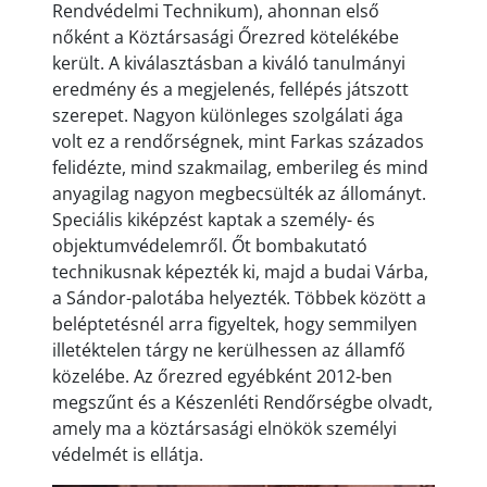
Rendvédelmi Technikum), ahonnan első
nőként a Köztársasági Őrezred kötelékébe
került. A kiválasztásban a kiváló tanulmányi
eredmény és a megjelenés, fellépés játszott
szerepet. Nagyon különleges szolgálati ága
volt ez a rendőrségnek, mint Farkas százados
felidézte, mind szakmailag, emberileg és mind
anyagilag nagyon megbecsülték az állományt.
Speciális kiképzést kaptak a személy- és
objektumvédelemről. Őt bombakutató
technikusnak képezték ki, majd a budai Várba,
a Sándor-palotába helyezték. Többek között a
beléptetésnél arra figyeltek, hogy semmilyen
illetéktelen tárgy ne kerülhessen az államfő
közelébe. Az őrezred egyébként 2012-ben
megszűnt és a Készenléti Rendőrségbe olvadt,
amely ma a köztársasági elnökök személyi
védelmét is ellátja.