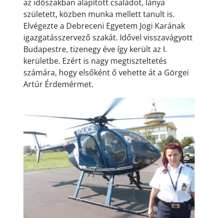
az időszakban alapított családot, lánya
született, közben munka mellett tanult is.
Elvégezte a Debreceni Egyetem Jogi Karának
igazgatásszervező szakát. Idővel visszavágyott
Budapestre, tizenegy éve így került az I.
kerületbe. Ezért is nagy megtiszteltetés
számára, hogy elsőként ő vehette át a Görgei
Artúr Érdemérmet.