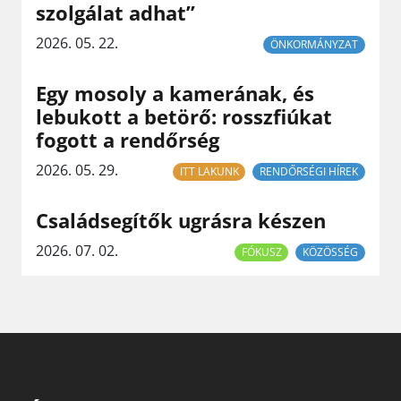
szolgálat adhat”
2026. 05. 22.
ÖNKORMÁNYZAT
Egy mosoly a kamerának, és
lebukott a betörő: rosszfiúkat
fogott a rendőrség
2026. 05. 29.
ITT LAKUNK
RENDŐRSÉGI HÍREK
Családsegítők ugrásra készen
2026. 07. 02.
FÓKUSZ
KÖZÖSSÉG