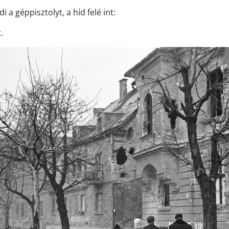
i a géppisztolyt, a híd felé int:
.