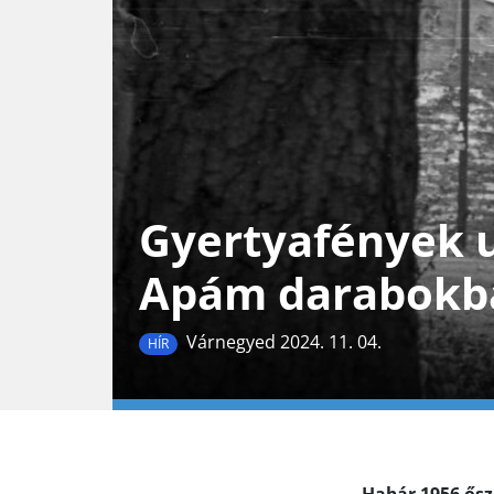
Gyertyafények u
Apám darabokban
Várnegyed 2024. 11. 04.
HÍR