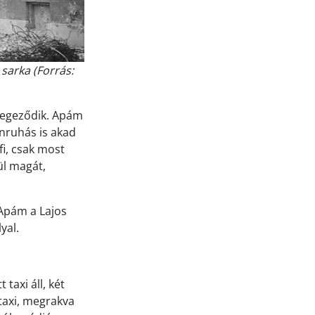
sarka (Forrás:
szegeződik. Apám
enruhás is akad
i, csak most
ül magát,
 Apám a Lajos
yal.
axi áll, két
 taxi, megrakva