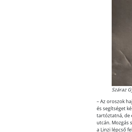
Száraz G
– Az oroszok ha
és segítséget ké
tartóztatná, de 
utcán. Mozgás s
a Linzi lépcső f