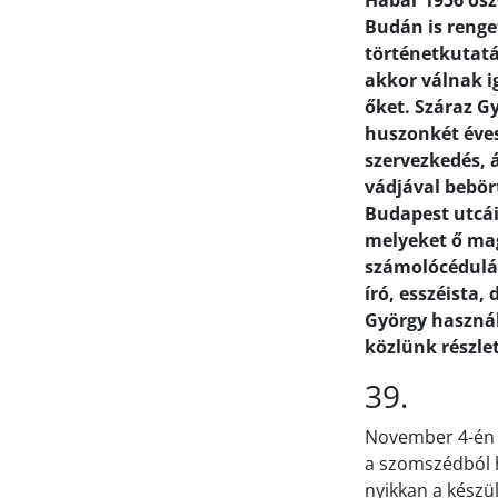
Habár 1956 ősz
Budán is renge
történetkutatá
akkor válnak i
őket. Száraz G
huszonkét éves
szervezkedés, 
vádjával bebör
Budapest utcáit
melyeket ő mag
számolócédulák
író, esszéista,
György használ
közlünk részle
39.
November 4-én r
a szomszédból ha
nyikkan a készü