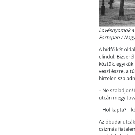
Lövésnyomok a T
Fortepan / Nagy
A hídfő két old
elindul. Bizseré
köztük, egyikük
veszi észre, a 
hirtelen szalad
– Ne szaladjon!
utcán megy tová
– Hol kapta? – 
Az óbudai utcák
csizmás fiatalem