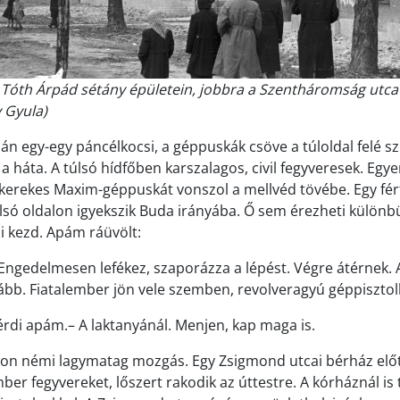
óth Árpád sétány épületein, jobbra a Szentháromság utca 
 Gyula)
alán egy-egy páncélkocsi, a géppuskák csöve a túloldal felé 
l a háta. A túlsó hídfőben karszalagos, civil fegyveresek. Egy
 kerekes Maxim-géppuskát vonszol a mellvéd tövébe. Egy férf
túlsó oldalon igyekszik Buda irányába. Ő sem érezheti különb
ni kezd. Apám ráüvölt:
 Engedelmesen lefékez, szaporázza a lépést. Végre átérnek.
bb. Fiatalember jön vele szemben, revolveragyú géppisztoll
kérdi apám.– A laktanyánál. Menjen, kap maga is.
on némi lagymatag mozgás. Egy Zsigmond utcai bérház előtt t
ber fegyvereket, lőszert rakodik az úttestre. A kórháznál is