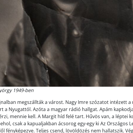
yörgy 1949-ben
jnalban megszállták a várost. Nagy Imre szózatot intézett 
rt a Nyugattól. Azóta a magyar rádió hallgat. Apám kapkodja 
érzi, mennie kell. A Margit híd felé tart. Hűvös van, a léptei 
ehol, csak a kapualjakban ácsorog egy-egy ki Az Országos L
elől fényképezve. Teljes csend, lövöldözés nem hallatszik. Vé