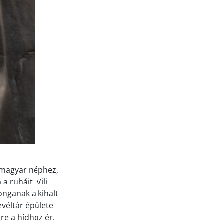
a magyar néphez,
a ruháit. Vili
konganak a kihalt
evéltár épülete
gre a hídhoz ér.