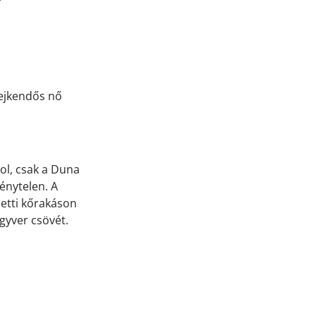
Fejkendős nő
hol, csak a Duna
énytelen. A
letti kőrakáson
egyver csövét.