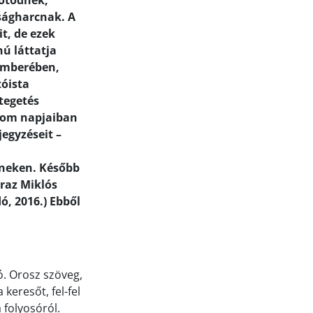
kötődnek,
ságharcnak. A
t, de ezek
ú láttatja
cemberében,
tóista
tegetés
alom napjaiban
jegyzéseit –
zíneken. Később
áraz Miklós
, 2016.) Ebből
. Orosz szöveg,
keresőt, fel-fel
 folyosóról.