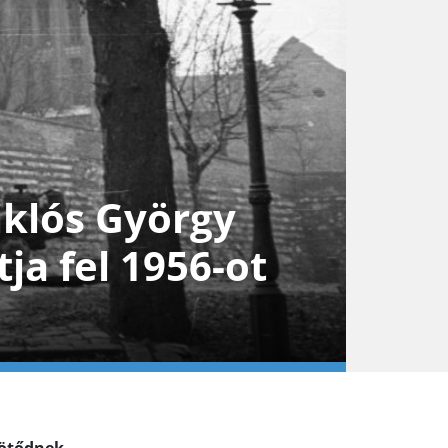
iklós György
a fel 1956-ot