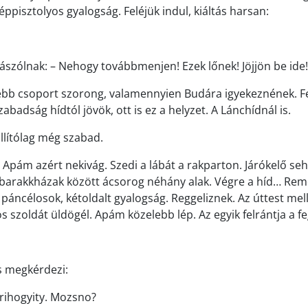
ppisztolyos gyalogság. Feléjük indul, kiáltás harsan:
rászólnak: – Nehogy továbbmenjen! Ezek lőnek! Jöjjön be ide!
sebb csoport szorong, valamennyien Budára igyekeznének. 
abadság hídtól jövök, ott is ez a helyzet. A Lánchídnál is.
llítólag még szabad.
 Apám azért nekivág. Szedi a lábát a rakparton. Járókelő se
 a barakkházak között ácsorog néhány alak. Végre a híd… Rem
 páncélosok, kétoldalt gyalogság. Reggeliznek. Az úttest mel
s szoldát üldögél. Apám közelebb lép. Az egyik felrántja a f
s megkérdezi:
rihogyity. Mozsno?