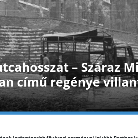
tcahosszat – Száraz M
 című regénye villantj