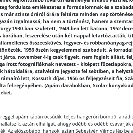
ének legfontosabb fővárosi eseményei inkább Pesthez 
teg fordulata emlékezetes a forradalomnak és a szabad
s már szinte óráról órára feltárta minden nap történései
gazán izgalmassá, ha nem a történész, hanem a szemtan
yörgy 1930-ban született, 1949-ben lett katona, 1952 de
 korában, leszerelése után két nappal letartóztatták, ti
államellenes összeesküvés, fegyver- és robbanóanyag-rej
tönözték. 1956 őszén kegyelemmel szabadult. A forrad
 járta, november 4-ig csak figyelt, nem foglalt állást, fel
a írott fotográfiáknak nevezett – kitépett füzetlapokra,
 hátoldalára, szalvétára jegyezte fel sebtiben, a helys
 drámaíró lett, Kossuth-díjas. 1956-os feljegyzéseit fia, Sz
ta fel regényében. (Apám darabokban, Scolar könyvkiadó
teket.
eggel apám kábán ocsúdik: teljes hangerőn bömböl a rádió
llatszik, aztán elhallgat, ahogy odébb és odébb csavarják a 
lék. Az előszobából hangok, aztán Sebestyén Vilmos lép be a