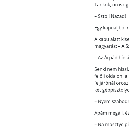
Tankok, orosz gé
– Sztoj! Nazad!
Egy kapualjból 
A kapu alatt ki
magyaráz: – A Sz
– Az Árpád híd á
Senki nem hiszi.
felőli oldalon,
feljárónál orosz
két géppisztolyo
– Nyem szabod!
Apám megáll, é
– Na mosztye pi