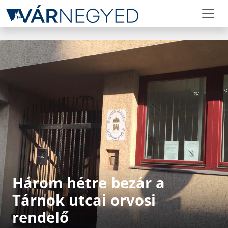
Három hétre bezár a
Tárnok utcai orvosi
rendelő