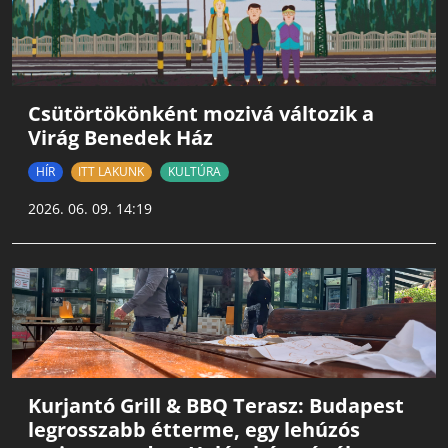
Csütörtökönként mozivá változik a
Virág Benedek Ház
HÍR
ITT LAKUNK
KULTÚRA
2026. 06. 09. 14:19
Kurjantó Grill & BBQ Terasz: Budapest
legrosszabb étterme, egy lehúzós