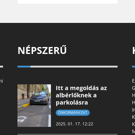
NÉPSZERŰ
mi
E
Itt a megoldás az
G
albérlőknek a
H
parkolásra
H
I
ÖNKORMÁNYZAT
K
K
2025. 01. 17. 12:22
M