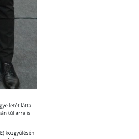
ye letét látta
án túl arra is
E) közgyűlésén