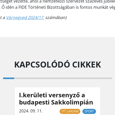
tséget vezette, ahol a nemzetközi szervezet százéves jubile
Ő idén a FIDE Történeti Bizottságában is fontos munkát vég
nt a
Várnegyed 2024/17.
számában)
KAPCSOLÓDÓ CIKKEK
I.kerületi versenyző a
budapesti Sakkolimpián
2024. 09. 11.
ITT LAKUNK
SPORT