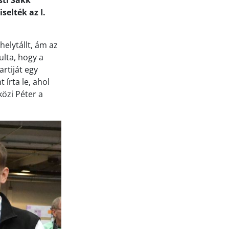
sti Sakk
selték az I.
helytállt, ám az
ulta, hogy a
rtiját egy
 írta le, ahol
özi Péter a