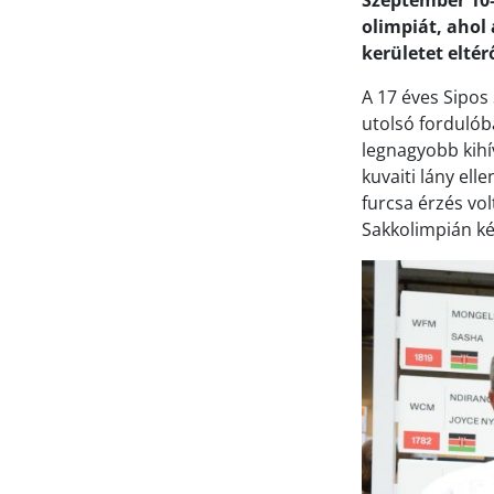
Szeptember 10–
olimpiát, ahol 
kerületet elté
A 17 éves Sipos 
utolsó fordulób
legnagyobb kihí
kuvaiti lány ell
furcsa érzés vo
Sakkolimpián kér