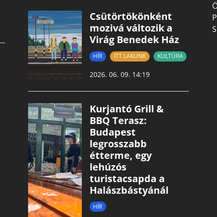
Ö
Csütörtökönként
P
mozivá változik a
S
Virág Benedek Ház
HÍR
ITT LAKUNK
KULTÚRA
2026. 06. 09. 14:19
Kurjantó Grill &
BBQ Terasz:
Budapest
legrosszabb
étterme, egy
lehúzós
turistacsapda a
Halászbástyánál
HÍR