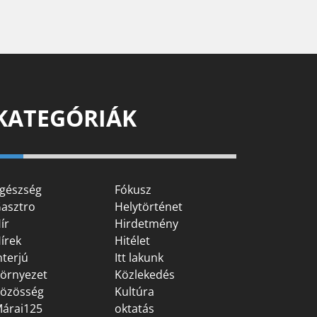
KATEGÓRIÁK
gészség
Fókusz
asztro
Helytörténet
ír
Hirdetmény
írek
Hitélet
nterjú
Itt lakunk
örnyezet
Közlekedés
özösség
Kultúra
árai125
oktatás