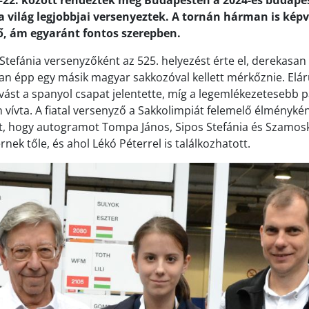
22. között rendezték meg Budapesten a 2024-es budape
a világ legjobbjai versenyeztek. A tornán hárman is képvi
rő, ám egyaránt fontos szerepben.
Stefánia versenyzőként az 525. helyezést érte el, derekasan 
an épp egy másik magyar sakkozóval kellett mérkőznie. Elár
vást a spanyol csapat jelentette, míg a legemlékezetesebb pa
en vívta. A fiatal versenyző a Sakkolimpiát felemelő élményként
lt, hogy autogramot Tompa János, Sipos Stefánia és Szamosk
nek tőle, és ahol Lékó Péterrel is találkozhatott.