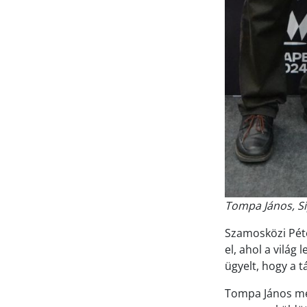
Tompa János, Si
Szamosközi Péte
el, ahol a világ
ügyelt, hogy a 
Tompa János me