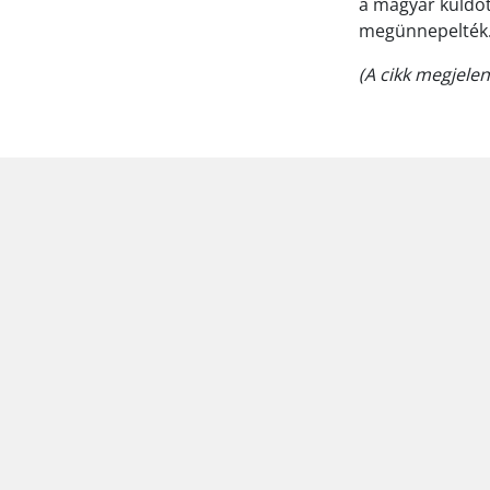
a magyar küldöt
megünnepelték. 
(A cikk megjele