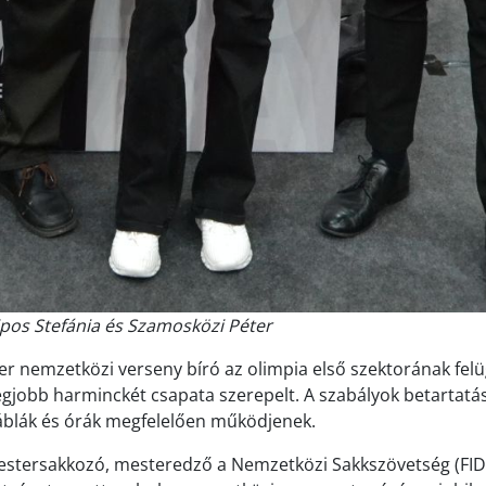
pos Stefánia és Szamosközi Péter
r nemzetközi verseny bíró az olimpia első szektorának felüg
 legjobb harminckét csapata szerepelt. A szabályok betartatás
táblák és órák megfelelően működjenek.
stersakkozó, mesteredző a Nemzetközi Sakkszövetség (FID