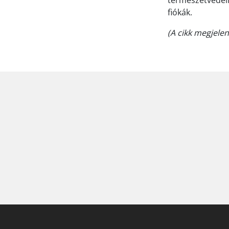
természetvédelm
fiókák.
(A cikk megjele