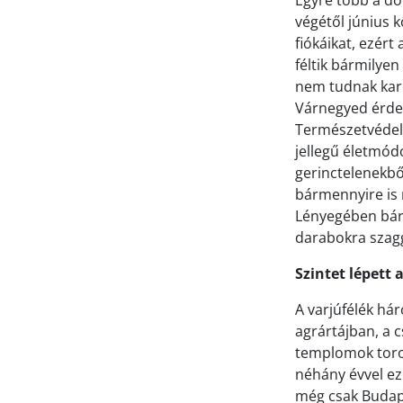
Egyre több a do
végétől június
fiókáikat, ezér
féltik bármilye
nem tudnak karc
Várnegyed érde
Természetvédel
jellegű életmódo
gerinctelenekből
bármennyire is 
Lényegében bárm
darabokra szagga
Szintet lépett 
A varjúfélék hár
agrártájban, a 
templomok toron
néhány évvel ez
még csak Budap