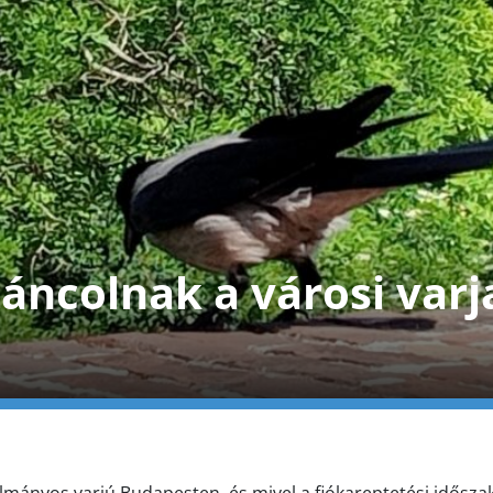
áncolnak a városi varj