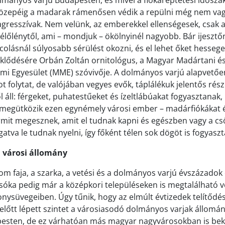
lmányos varjú Budapesten, és mivel a fiókareptetési időszak
 közepéig a madarak rámenősen védik a repülni még nem va
t agresszívak. Nem velünk, az emberekkel ellenségesek, csak 
n élőlénytől, ami – mondjuk – ökölnyinél nagyobb. Bár ijeszt
olásnál súlyosabb sérülést okozni, és el lehet őket hesseg
klődésére Orbán Zoltán ornitológus, a Magyar Madártani é
mi Egyesület (MME) szóvivője. A dolmányos varjú alapvető
t folytat, de valójában vegyes evők, táplálékuk jelentős rés
 áll: férgeket, puhatestűeket és ízeltlábúakat fogyasztanak,
megütközik ezen egynémely városi ember – madárfiókákat és 
it megesznek, amit el tudnak kapni és egészben vagy a cs
tva le tudnak nyelni, így főként télen sok dögöt is fogyasz
a városi állomány
om faja, a szarka, a vetési és a dolmányos varjú évszázadok 
csóka pedig már a középkori településeken is megtalálható vo
ysüvegeiben. Úgy tűnik, hogy az elmúlt évtizedek telítődé
előtt lépett szintet a városiasodó dolmányos varjak állomá
esten, de ez várhatóan más magyar nagyvárosokban is bek