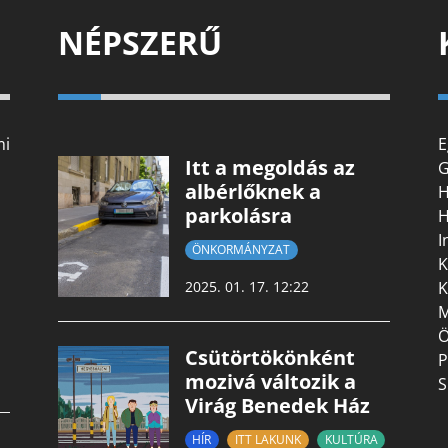
NÉPSZERŰ
mi
E
Itt a megoldás az
G
albérlőknek a
H
parkolásra
H
I
ÖNKORMÁNYZAT
K
K
2025. 01. 17. 12:22
M
Ö
Csütörtökönként
P
mozivá változik a
S
Virág Benedek Ház
HÍR
ITT LAKUNK
KULTÚRA