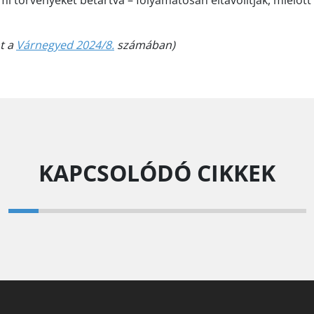
i törvényeket betartva – folyamatosan eltávolítják, mielőtt
nt a
Várnegyed 2024/8.
számában)
KAPCSOLÓDÓ CIKKEK