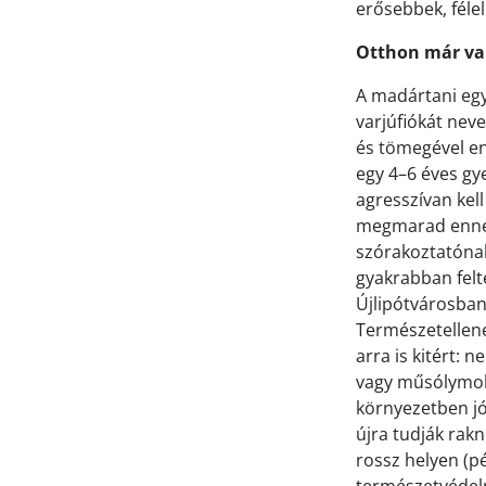
erősebbek, féle
Otthon már var
A madártani egye
varjúfiókát neve
és tömegével eng
egy 4–6 éves gye
agresszívan kel
megmarad ennél 
szórakoztatónak
gyakrabban felté
Újlipótvárosban,
Természetellenes
arra is kitért: 
vagy műsólymok 
környezetben jó
újra tudják rak
rossz helyen (pé