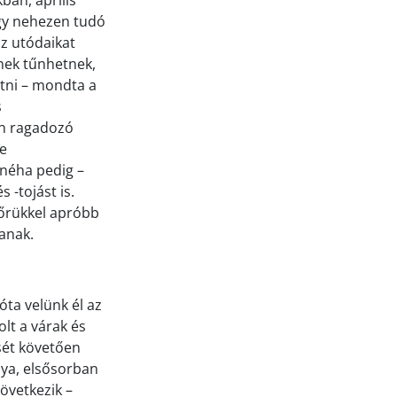
ban, április
gy nehezen tudó
az utódaikat
őnek tűnhetnek,
etni – mondta a
s
en ragadozó
ze
 néha pedig –
-tojást is.
őrükkel apróbb
tanak.
óta velünk él az
lt a várak és
sét követően
nya, elsősorban
övetkezik –