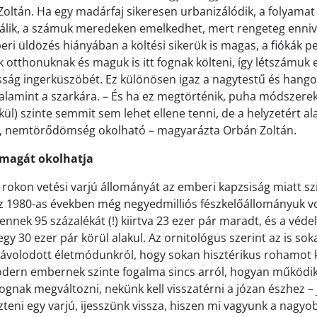
ltán. Ha egy madárfaj sikeresen urbanizálódik, a folyama
álik, a számuk meredeken emelkedhet, mert rengeteg enniva
ri üldözés hiányában a költési sikerük is magas, a fiókák pe
ik otthonuknak és maguk is itt fognak költeni, így létszámuk 
osság ingerküszöbét. Ez különösen igaz a nagytestű és han
 valamint a szarkára. – És ha ez megtörténik, puha módszere
kül) szinte semmit sem lehet ellene tenni, de a helyzetért a
, nemtörődömség okolható – magyarázta Orbán Zoltán.
 magát okolhatja
rokon vetési varjú állományát az emberi kapzsiság miatt szi
 az 1980-as években még negyedmilliós fészkelőállományuk vo
ennek 95 százalékát (!) kiirtva 23 ezer pár maradt, és a véd
gy 30 ezer pár körül alakul. Az ornitológus szerint az is soka
távolodott életmódunkról, hogy sokan hisztérikus rohamot 
 modern embernek szinte fogalma sincs arról, hogyan működi
ognak megváltozni, nekünk kell visszatérni a józan észhez – j
zteni egy varjú, ijesszünk vissza, hiszen mi vagyunk a nagyo