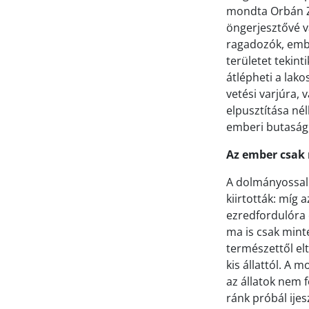
mondta Orbán Zo
öngerjesztővé v
ragadozók, embe
területet tekint
átlépheti a lak
vetési varjúra,
elpusztítása nél
emberi butaság
Az ember csak
A dolmányossal 
kiirtották: míg
ezredfordulóra 
ma is csak minte
természettől el
kis állattól. A
az állatok nem f
ránk próbál ijes