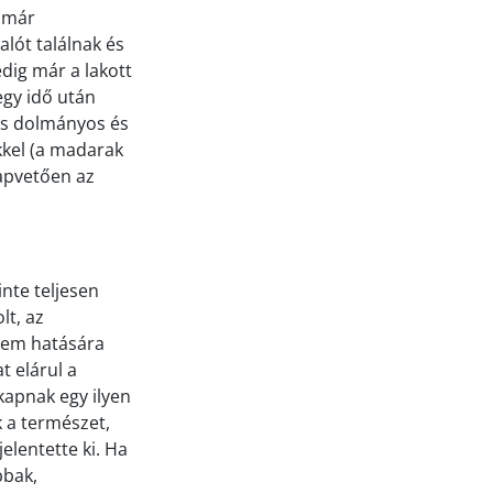
t már
lót találnak és
dig már a lakott
egy idő után
gos dolmányos és
kkel (a madarak
lapvetően az
nte teljesen
lt, az
elem hatására
t elárul a
kapnak egy ilyen
k a természet,
elentette ki. Ha
bbak,