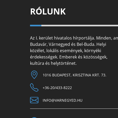
RÓLUNK
Az I. kerület hivatalos hírportálja. Minden, a
Budavár, Várnegyed és Bel-Buda. Helyi
közélet, lokális események, környéki
érdekességek. Emberek és közösségek,
kultúra és helytörténet.
1016 BUDAPEST, KRISZTINA KRT. 73.
+36-20/433-8222
INFO@VARNEGYED.HU