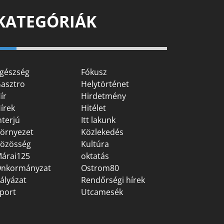
KATEGÓRIÁK
gészség
Fókusz
asztro
Helytörténet
ír
Hirdetmény
írek
Hitélet
nterjú
Itt lakunk
örnyezet
Közlekedés
özösség
Kultúra
árai125
oktatás
nkormányzat
Ostrom80
ályázat
Rendőrségi hírek
port
Utcamesék