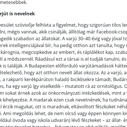
lmetesebbek.
jút is nevelnek
sület szóvivője felhívta a figyelmet, hogy szigorúan tilos l
lni, mégis vannak, akik csinálják, állítólag már Facebook-csop
edik szabadon az állatokat. A varjú 30–40 évig vagy jóval to
rek intelligenciájával bír, ha pedig otthon azt tanulta, hogy 
l kárognia, megcsipkedve az embert, és táplálékot kap, sza
a módszernél. Ráadásul ezt a társai is el tudják tanulni, é
 is találják. A Budapesten előforduló varjútámadások hátt
telezhető, hogy azt otthon nevelt állat okozza. Az a varjú, 
 a rakparti kerékpárúton haladó biciklisekre támadt, Budáró
, ha egy varjú így viselkedik – mutatott rá az ornitológus.
nem sokat érnek azok az önkormányzati intézkedések, mint a v
kihelyezése. A madarak ezen csak nevetnének, ha tudnának
l érzik magukat, ott is maradnak, eltávolított fészküket né
ni. Ami megoldás lehet, de nem olcsó vagy éppen könnyen kiv
ldául óvoda vagy iskola udvarán) lévő fészkeket – az állat- é