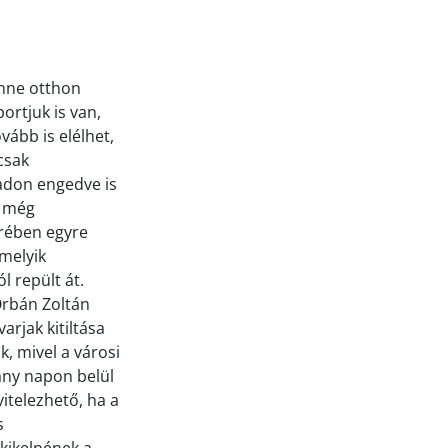
enne otthon
ortjuk is van,
vább is elélhet,
csak
badon engedve is
s még
erében egyre
amelyik
l repült át.
 Orbán Zoltán
arjak kitiltása
, mivel a városi
hány napon belül
itelezhető, ha a
s