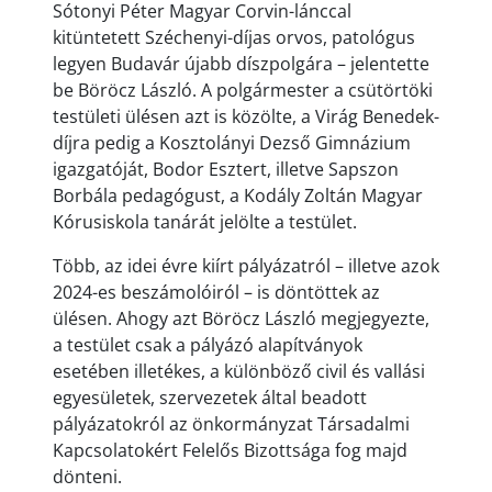
Sótonyi Péter Magyar Corvin-lánccal
kitüntetett Széchenyi-díjas orvos, patológus
legyen Budavár újabb díszpolgára – jelentette
be Böröcz László. A polgármester a csütörtöki
testületi ülésen azt is közölte, a Virág Benedek-
díjra pedig a Kosztolányi Dezső Gimnázium
igazgatóját, Bodor Esztert, illetve Sapszon
Borbála pedagógust, a Kodály Zoltán Magyar
Kórusiskola tanárát jelölte a testület.
Több, az idei évre kiírt pályázatról – illetve azok
2024-es beszámolóiról – is döntöttek az
ülésen. Ahogy azt Böröcz László megjegyezte,
a testület csak a pályázó alapítványok
esetében illetékes, a különböző civil és vallási
egyesületek, szervezetek által beadott
pályázatokról az önkormányzat Társadalmi
Kapcsolatokért Felelős Bizottsága fog majd
dönteni.