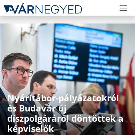
Nyáritábor-pályázatokról
és Budavár új
díszpolgáráról döntöttek a
képviselők