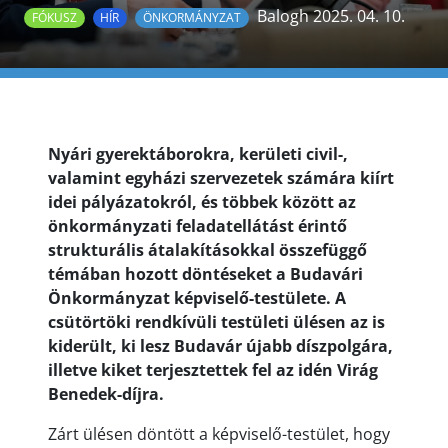
Balogh 2025. 04. 10.
FÓKUSZ
HÍR
ÖNKORMÁNYZAT
Nyári gyerektáborokra, kerületi civil-,
valamint egyházi szervezetek számára kiírt
idei pályázatokról, és többek között az
önkormányzati feladatellátást érintő
strukturális átalakításokkal összefüggő
témában hozott döntéseket a Budavári
Önkormányzat képviselő-testülete. A
csütörtöki rendkívüli testületi ülésen az is
kiderült, ki lesz Budavár újabb díszpolgára,
illetve kiket terjesztettek fel az idén Virág
Benedek-díjra.
Zárt ülésen döntött a képviselő-testület, hogy