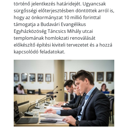
történő jelentkezés határidejét. Ugyancsak
sürgősségi előterjesztésben döntöttek arról is,
hogy az önkormányzat 10 millió forinttal
támogatja a Budavári Evangélikus
Egyházközöség Táncsics Mihály utcai
templomának homlokzati renoválását
előkészítő építési kiviteli tervezetet és a hozzá
kapcsolódó feladatokat.