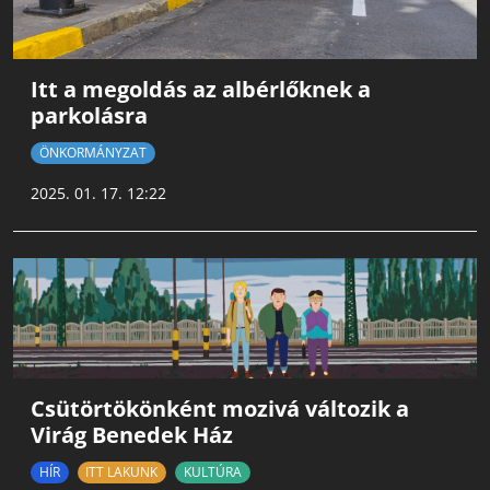
Itt a megoldás az albérlőknek a
parkolásra
ÖNKORMÁNYZAT
2025. 01. 17. 12:22
Csütörtökönként mozivá változik a
Virág Benedek Ház
HÍR
ITT LAKUNK
KULTÚRA