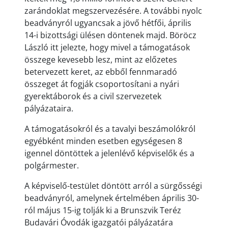
zarándoklat megszervezésére. A további nyolc
beadványról ugyancsak a jövő hétfői, április
14-i bizottsági ülésen döntenek majd. Böröcz
László itt jelezte, hogy mivel a támogatások
összege kevesebb lesz, mint az előzetes
betervezett keret, az ebből fennmaradó
összeget át fogják csoportosítani a nyári
gyerektáborok és a civil szervezetek
pályázataira.
A támogatásokról és a tavalyi beszámolókról
egyébként minden esetben egységesen 8
igennel döntöttek a jelenlévő képviselők és a
polgármester.
A képviselő-testület döntött arról a sürgősségi
beadványról, amelynek értelmében április 30-
ról május 15-ig tolják ki a Brunszvik Teréz
Budavári Óvodák igazgatói pályázatára