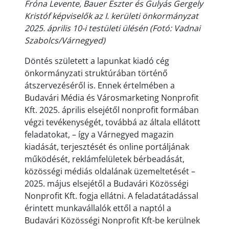
Fróna Levente, Bauer Eszter és Gulyás Gergely
Kristóf képviselők az I. kerületi önkormányzat
2025. április 10-i testületi ülésén (Fotó: Vadnai
Szabolcs/Várnegyed)
Döntés született a lapunkat kiadó cég
önkormányzati struktúrában történő
átszervezéséről is. Ennek értelmében a
Budavári Média és Városmarketing Nonprofit
Kft. 2025. április elsejétől nonprofit formában
végzi tevékenységét, továbbá az általa ellátott
feladatokat, – így a Várnegyed magazin
kiadását, terjesztését és online portáljának
működését, reklámfelületek bérbeadását,
közösségi médiás oldalának üzemeltetését –
2025. május elsejétől a Budavári Közösségi
Nonprofit Kft. fogja ellátni. A feladatátadással
érintett munkavállalók ettől a naptól a
Budavári Közösségi Nonprofit Kft-be kerülnek