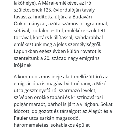
lakóhelye). A Márai-emlékévet az író
születésének 125. évfordulóján tavaly
tavasszal indította útjára a Budavári
Önkormányzat, azóta számos programmal,
sétával, irodalmi esttel, emlékére született
tortával, kortárs kiállítással, színdarabbal
emlékeztünk meg a jeles személyiségről.
Lapunkban egész évben külön rovatot is
szenteltünk a 20. század nagy emigráns
írójának.
A kommunizmus ideje alatt mellőzött író az
emigrációba is magával vitt néhány, a Mikó
utca gesztenyefáiról származó levelet,
szívében örökké tabáni és krisztinavárosi
polgár maradt, bárhol is járt a világban. Sokat
időzött, dolgozott és társalgott az Alagút és a
Pauler utca sarkán magasodó,
háromemeletes, sokablakos épület