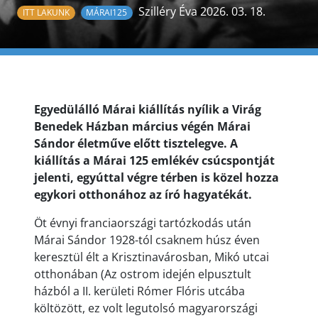
Szilléry Éva 2026. 03. 18.
ITT LAKUNK
MÁRAI125
Egyedülálló Márai kiállítás nyílik a Virág
Benedek Házban március végén Márai
Sándor életműve előtt tisztelegve. A
kiállítás a Márai 125 emlékév csúcspontját
jelenti, egyúttal végre térben is közel hozza
egykori otthonához az író hagyatékát.
Öt évnyi franciaországi tartózkodás után
Márai Sándor 1928-tól csaknem húsz éven
keresztül élt a Krisztinavárosban, Mikó utcai
otthonában (Az ostrom idején elpusztult
házból a II. kerületi Rómer Flóris utcába
költözött, ez volt legutolsó magyarországi