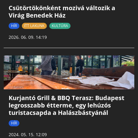
Csütörtökönként mozivá változik a
Virág Benedek Ház
HÍR
ITT LAKUNK
KULTÚRA
2026. 06. 09. 14:19
Kurjantó Grill & BBQ Terasz: Budapest
legrosszabb étterme, egy lehúzós
turistacsapda a Halászbástyánál
HÍR
2024. 05. 15. 12:09