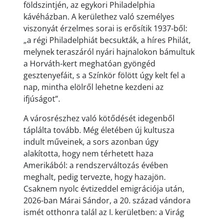
földszintjén, az egykori Philadelphia
kávéházban. A kerülethez való személyes
viszonyát érzelmes sorai is erősítik 1937-ből:
„a régi Philadelphiát becsukták, a híres Philát,
melynek teraszáról nyári hajnalokon bámultuk
a Horváth-kert meghatóan gyöngéd
gesztenyefáit, s a Színkör fölött úgy kelt fel a
nap, mintha elölről lehetne kezdeni az
ifjúságot”.
A városrészhez való kötődését idegenből
táplálta tovább. Még életében új kultusza
indult műveinek, a sors azonban úgy
alakította, hogy nem térhetett haza
Amerikából: a rendszerváltozás évében
meghalt, pedig tervezte, hogy hazajön.
Csaknem nyolc évtizeddel emigrációja után,
2026-ban Márai Sándor, a 20. század vándora
ismét otthonra talál az I. kerületben: a Virág