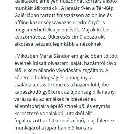
kiállításon, amelyen huszonhat kortárs alkotó
munkáit állították ki. A január 9-én a Tér-Kép
Galériában tartott finisszázson az online és
offline közönségszavazás eredményét is
megismerhették a jelenlévők: Majzik Róbert
képzőművész, Útkeresés című absztrakt
alkotása tetszett leginkább a nézőknek.
„Miközben Márai Sándor emigrációban töltött
éveinek írásait olvastam, saját, hazámtól távol
élő lelkem állandó vívódását vizsgáltam. A
képem a boldogság és a magány, a
családalapítás öröme és a hazám földjébe
kapaszkodó gyökerek az újdonság pillanatnyi
varázsa és az emlékek felidézésének
ellentétpárjaira épülő színekből és egymás
keresztező vonalakból, utakból áll” –
fogalmazott az Útkeresés című, olaj, falemez
munkájáról a Japánban élő kortárs