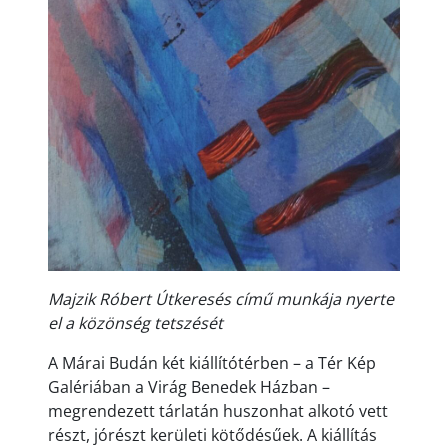
Majzik Róbert Útkeresés című munkája nyerte
el a közönség tetszését
A Márai Budán két kiállítótérben – a Tér Kép
Galériában a Virág Benedek Házban –
megrendezett tárlatán huszonhat alkotó vett
részt, jórészt kerületi kötődésűek. A kiállítás