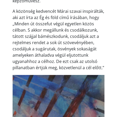
képzőművész.
A közönség kedvencét Márai szavai inspirálták,
aki azt írta az Ég és föld című írásában, hogy
„Minden út összefut végül egyetlen közös
célban. S akkor megállunk és csodálkozunk,
tátott szájjal bámészkodunk, csodáljuk azt a
rejtelmes rendet a sok út szövevényében,
csodáljuk a sugárutak, ösvények sokaságát
amelyeken áthaladva végül eljutottunk
ugyanahhoz a célhoz. De ezt csak az utolsó
pillanatban értjük meg, közvetlenül a cél előtt.”