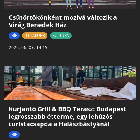
Csütörtökönként mozivá változik a
Virág Benedek Ház
HÍR
ITT LAKUNK
KULTÚRA
2026. 06. 09. 14:19
Kurjantó Grill & BBQ Terasz: Budapest
legrosszabb étterme, egy lehúzós
turistacsapda a Halászbástyánál
HÍR