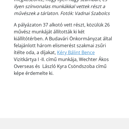
ilyen színvonalas munkákkal vettek részt a
művészek a tárlaton. Fotók: Vadnai Szabolcs
A pályázaton 37 alkotó vett részt, közülük 26
m
űv
ész munkáját állították ki két
kiállítótérben. A Budavári Önkormányzat által
felajánlott három elismerést szakmai zsűri
ítélte oda, a díjakat,
Kéry Bálint Bence
Vizitkártya I -II. című munkája, Wechter Ákos
Overseas és László Kyra Csöndszoba című
képe érdemelte ki.