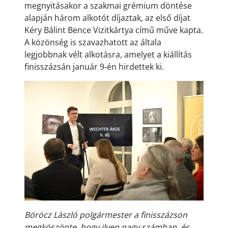
megnyitásakor a szakmai grémium döntése
alapján három alkotót díjaztak, az első díjat
Kéry Bálint Bence Vizitkártya című műve kapta.
A közönség is szavazhatott az általa
legjobbnak vélt alkotásra, amelyet a kiállítás
finisszázsán január 9-én hirdettek ki.
Böröcz László polgármester a finisszázson
megköszönte, hogy ilyen nagy számban, és