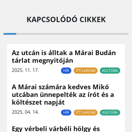
KAPCSOLÓDÓ CIKKEK
Az utcán is álltak a Márai Budán
tárlat megnyitóján
2025. 11. 17.
HÍR
ITT LAKUNK
KULTÚRA
A Márai számára kedves Mikó
utcában ünnepelték az írót és a
költészet napját
2025. 04. 14.
HÍR
ITT LAKUNK
KULTÚRA
Egy vérbeli várbéli hölgy és