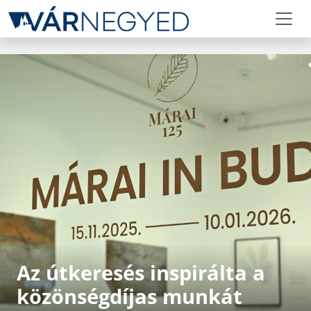
Az útkeresés inspirálta a
közönségdíjas munkát