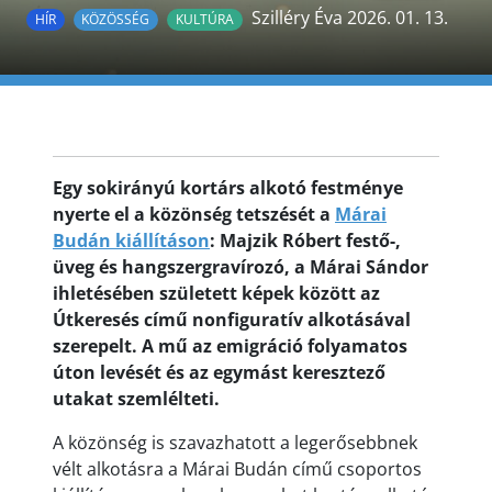
Szilléry Éva 2026. 01. 13.
HÍR
KÖZÖSSÉG
KULTÚRA
Egy sokirányú kortárs alkotó festménye
nyerte el a közönség tetszését a
Márai
Budán kiállításon
: Majzik Róbert festő-,
üveg és hangszergravírozó, a Márai Sándor
ihletésében született képek között az
Útkeresés című nonfiguratív alkotásával
szerepelt. A mű az emigráció folyamatos
úton levését és az egymást keresztező
utakat szemlélteti.
A közönség is szavazhatott a legerősebbnek
vélt alkotásra a Márai Budán című csoportos