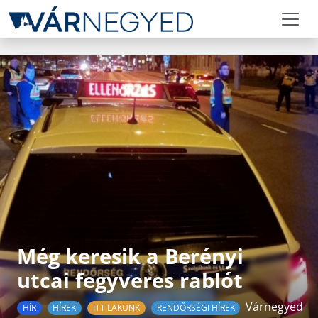
Még keresik a Berényi
utcai fegyveres rablót
Várnegyed
HÍR
HÍREK
ITT LAKUNK
RENDŐRSÉGI HÍREK