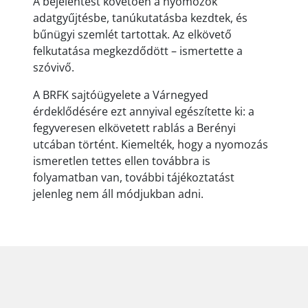
A bejelentést követően a nyomozók
adatgyűjtésbe, tanúkutatásba kezdtek, és
bűnügyi szemlét tartottak. Az elkövető
felkutatása megkezdődött – ismertette a
szóvivő.
A BRFK sajtóügyelete a Várnegyed
érdeklődésére ezt annyival egészítette ki: a
fegyveresen elkövetett rablás a Berényi
utcában történt. Kiemelték, hogy a nyomozás
ismeretlen tettes ellen továbbra is
folyamatban van, további tájékoztatást
jelenleg nem áll módjukban adni.