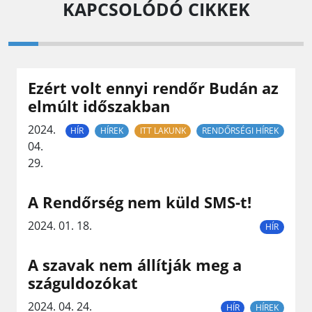
KAPCSOLÓDÓ CIKKEK
Ezért volt ennyi rendőr Budán az
elmúlt időszakban
2024.
HÍR
HÍREK
ITT LAKUNK
RENDŐRSÉGI HÍREK
04.
29.
A Rendőrség nem küld SMS-t!
2024. 01. 18.
HÍR
A szavak nem állítják meg a
száguldozókat
2024. 04. 24.
HÍR
HÍREK