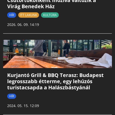
Csütörtökönként mozivá változik a
Virág Benedek Ház
HÍR
ITT LAKUNK
KULTÚRA
2026. 06. 09. 14:19
Kurjantó Grill & BBQ Terasz: Budapest
legrosszabb étterme, egy lehúzós
turistacsapda a Halászbástyánál
HÍR
2024. 05. 15. 12:09