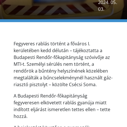
2024. 05.
03.
Fegyveres rablás történt a főváros I.
kerületében kedd délután – tájékoztatta a
Budapesti Rendőr-főkapitányság szóvivője az
MTI-t. Személyi sérülés nem történt, a
rendőrök a bűntény helyszínének közelében
megtalálták a bűncselekménynél használt gáz-
riasztó pisztolyt – közölte Csécsi Soma.
A Budapesti Rendőr-főkapitányság
fegyveresen elkövetett rablás gyanúja miatt
indított eljárást ismeretlen tettes ellen – tette
hozzá.