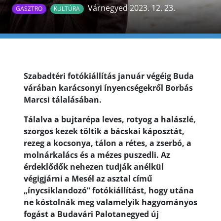
Várnegyed 2023. 12. 23.
GASZTRO
KULTÚRA
Szabadtéri fotókiállítás január végéig Buda
várában karácsonyi ínyencségekről Borbás
Marcsi tálalásában.
Tálalva a bujtarépa leves, rotyog a halászlé,
szorgos kezek töltik a bácskai káposztát,
rezeg a kocsonya, tálon a rétes, a zserbó, a
molnárkalács és a mézes puszedli. Az
érdeklődők nehezen tudják anélkül
végigjárni a Mesél az asztal című
„ínycsiklandozó” fotókiállítást, hogy utána
ne kóstolnák meg valamelyik hagyományos
fogást a Budavári Palotanegyed új