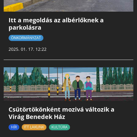
Itt a megoldás az albérlőknek a
parkolásra
ÖNKORMÁNYZAT
2025. 01. 17. 12:22
Csütörtökönként mozivá változik a
Virág Benedek Ház
HÍR
ITT LAKUNK
KULTÚRA