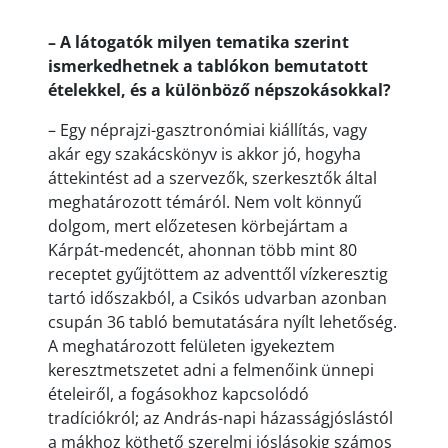
– A látogatók milyen tematika szerint
ismerkedhetnek a tablókon bemutatott
ételekkel, és a különböző népszokásokkal?
– Egy néprajzi-gasztronómiai kiállítás, vagy
akár egy szakácskönyv is akkor jó, hogyha
áttekintést ad a szervezők, szerkesztők által
meghatározott témáról. Nem volt könnyű
dolgom, mert előzetesen körbejártam a
Kárpát-medencét, ahonnan több mint 80
receptet gyűjtöttem az adventtől vízkeresztig
tartó időszakból, a Csikós udvarban azonban
csupán 36 tabló bemutatására nyílt lehetőség.
A meghatározott felületen igyekeztem
keresztmetszetet adni a felmenőink ünnepi
ételeiről, a fogásokhoz kapcsolódó
tradíciókról; az András-napi házasságjóslástól
a mákhoz köthető szerelmi jóslásokig számos