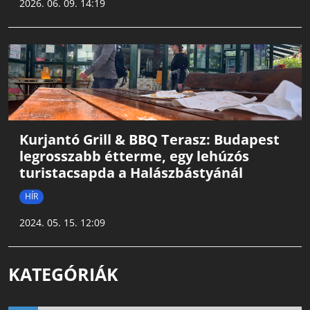
2026. 06. 09. 14:19
Kurjantó Grill & BBQ Terasz: Budapest
legrosszabb étterme, egy lehúzós
turistacsapda a Halászbástyánál
HÍR
2024. 05. 15. 12:09
KATEGÓRIÁK