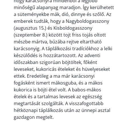
hogy karácsonyra mindenből a legjobb
minőségű alapanyag maradjon. Így kerülhetett
a süteményekbe mák, dió, dinnye és szőlő. Az
emberek tudták, hogy a Nagyboldogasszony
(augusztus 15.) és Kisboldogasszony
(szeptember 8.) között tojt friss tojás oltott
mészbe mártva, búzába rejtve eltartható
karácsonyig. A táplálkozási tradíciókhoz a lelki
készülődés is hozzátartozott. Az adventi
időszakban szigorúan böjtöltek, főként
leveseket, kukoricás ételeket és hüvelyeseket
ettek. Eredetileg a ma már karácsonyi
fogásként ismert mákosguba, és a mákos
kukorica is böjti étel volt. A babos-mákos
ételek és a tartalmas levesek az egészség
megtartását szolgálták. A visszafogottabb
hétköznapi táplálkozás után az ünnepi asztal
gazdagon megtelt.