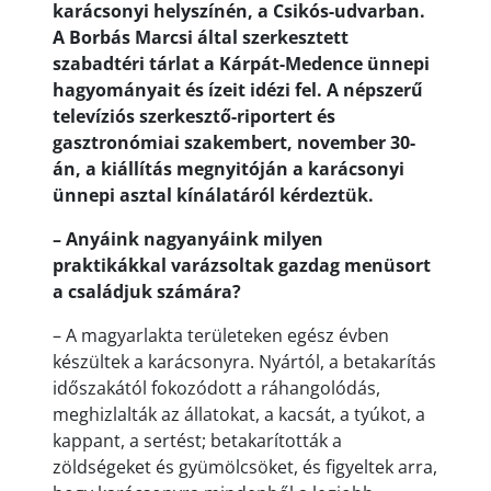
karácsonyi helyszínén, a Csikós-udvarban.
A Borbás Marcsi által szerkesztett
szabadtéri tárlat a Kárpát-Medence ünnepi
hagyományait és ízeit idézi fel. A népszerű
televíziós szerkesztő-riportert és
gasztronómiai szakembert, november 30-
án, a kiállítás megnyitóján a karácsonyi
ünnepi asztal kínálatáról kérdeztük.
– Anyáink nagyanyáink milyen
praktikákkal varázsoltak gazdag menüsort
a családjuk számára?
– A magyarlakta területeken egész évben
készültek a karácsonyra. Nyártól, a betakarítás
időszakától fokozódott a ráhangolódás,
meghizlalták az állatokat, a kacsát, a tyúkot, a
kappant, a sertést; betakarították a
zöldségeket és gyümölcsöket, és figyeltek arra,