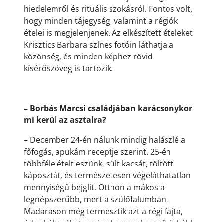
hiedelemről és rituális szokásról. Fontos volt,
hogy minden tájegység, valamint a régiók
ételei is megjelenjenek. Az elkészített ételeket
Krisztics Barbara színes fotóin láthatja a
közönség, és minden képhez rövid
kísérőszöveg is tartozik.
– Borbás Marcsi családjában karácsonykor
mi kerül az asztalra?
– December 24-én nálunk mindig halászlé a
főfogás, apukám receptje szerint. 25-én
többféle ételt eszünk, sült kacsát, töltött
káposztát, és természetesen végeláthatatlan
mennyiségű bejglit. Otthon a mákos a
legnépszerűbb, mert a szülőfalumban,
Madarason még termesztik azt a régi fajta,