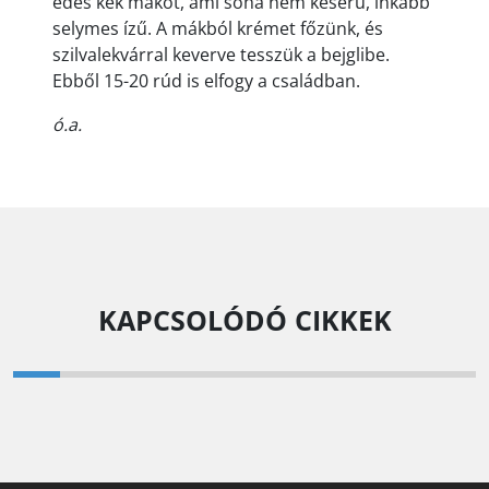
édes kék mákot, ami soha nem keserű, inkább
selymes ízű. A mákból krémet főzünk, és
szilvalekvárral keverve tesszük a bejglibe.
Ebből 15-20 rúd is elfogy a családban.
ó.a.
KAPCSOLÓDÓ CIKKEK