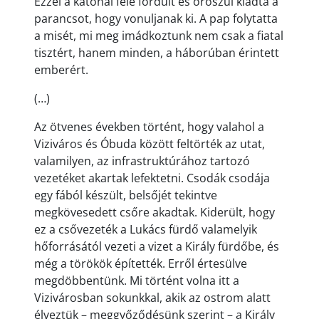
Ezzel a katonái felé fordult és oroszul kiadta a
parancsot, hogy vonuljanak ki. A pap folytatta
a misét, mi meg imádkoztunk nem csak a fiatal
tisztért, hanem minden, a háborúban érintett
emberért.
(…)
Az ötvenes években történt, hogy valahol a
Viziváros és Óbuda között feltörték az utat,
valamilyen, az infrastruktúrához tartozó
vezetéket akartak lefektetni. Csodák csodája
egy fából készült, belsőjét tekintve
megkövesedett csőre akadtak. Kiderült, hogy
ez a csővezeték a Lukács fürdő valamelyik
hőforrásától vezeti a vizet a Király fürdőbe, és
még a törökök építették. Erről értesülve
megdöbbentünk. Mi történt volna itt a
Vizivárosban sokunkkal, akik az ostrom alatt
élveztük – meggyőződésünk szerint – a Király