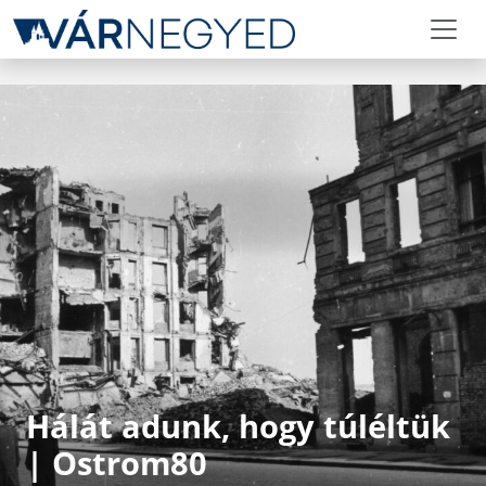
Hálát adunk, hogy túléltük
| Ostrom80