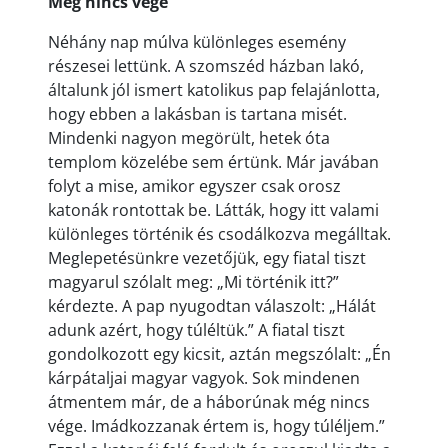
Még nincs vége
Néhány nap múlva különleges esemény
részesei lettünk. A szomszéd házban lakó,
általunk jól ismert katolikus pap felajánlotta,
hogy ebben a lakásban is tartana misét.
Mindenki nagyon megörült, hetek óta
templom közelébe sem értünk. Már javában
folyt a mise, amikor egyszer csak orosz
katonák rontottak be. Látták, hogy itt valami
különleges történik és csodálkozva megálltak.
Meglepetésünkre vezetőjük, egy fiatal tiszt
magyarul szólalt meg: „Mi történik itt?”
kérdezte. A pap nyugodtan válaszolt: „Hálát
adunk azért, hogy túléltük.” A fiatal tiszt
gondolkozott egy kicsit, aztán megszólalt: „Én
kárpátaljai magyar vagyok. Sok mindenen
átmentem már, de a háborúnak még nincs
vége. Imádkozzanak értem is, hogy túléljem.”