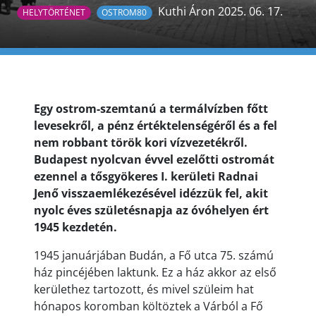
Kuthi Áron 2025. 06. 17.
HELYTÖRTÉNET
OSTROM80
Egy ostrom-szemtanú a termálvízben főtt
levesekről, a pénz értéktelenségéről és a fel
nem robbant török kori vízvezetékről.
Budapest nyolcvan évvel ezelőtti ostromát
ezennel a tősgyökeres I. kerületi Radnai
Jenő visszaemlékezésével idézzük fel, akit
nyolc éves születésnapja az óvóhelyen ért
1945 kezdetén.
1945 januárjában Budán, a Fő utca 75. számú
ház pincéjében laktunk. Ez a ház akkor az első
kerülethez tartozott, és mivel szüleim hat
hónapos koromban költöztek a Várból a Fő