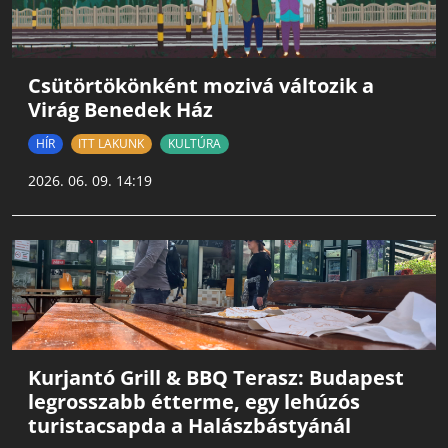
Csütörtökönként mozivá változik a
Virág Benedek Ház
HÍR
ITT LAKUNK
KULTÚRA
2026. 06. 09. 14:19
Kurjantó Grill & BBQ Terasz: Budapest
legrosszabb étterme, egy lehúzós
turistacsapda a Halászbástyánál