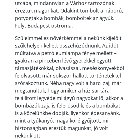
utcába, mindannyian a Várhoz tartozónak
éreztük magunkat. Odakint tombolt a háború,
potyogtak a bombák, bömböltek az ágyúk.
Folyt Budapest ostroma.
Szüleimmel és nővérkémmel a nekünk kijelölt
szűk helyen kellett összehúzódnunk. Az időt
múltatva a petróleumlámpa fénye mellett –
gyakran a pincében lévő gyerekkel együtt —
társasjátékokkal, olvasással, meséskönyvekből
felolvasott, már sokszor hallott történetekkel
szórakoztunk. Néha nagy volt a harci zaj, már
megtanultuk, hogy amikor a ház sarkára
felállított légvédelmi ágyú nagyokat lő, akkor a
bombázók zaja is felerősödik, és a bombákat
is a közelünkbe dobják. Ilyenkor édesanyánk,
mint a tyúkanyó, maga köré gyűjtött, mi
biztonságban éreztük magunkat, jó volt
nekünk ott.