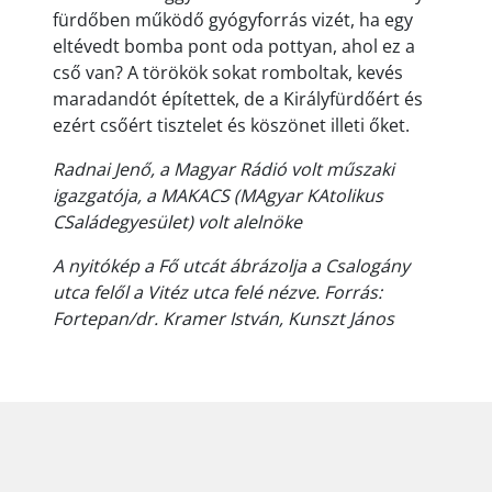
fürdőben működő gyógyforrás vizét, ha egy
eltévedt bomba pont oda pottyan, ahol ez a
cső van? A törökök sokat romboltak, kevés
maradandót építettek, de a Királyfürdőért és
ezért csőért tisztelet és köszönet illeti őket.
Radnai Jenő, a Magyar Rádió volt műszaki
igazgatója, a MAKACS (MAgyar KAtolikus
CSaládegyesület) volt alelnöke
A nyitókép a Fő utcát ábrázolja a Csalogány
utca felől a Vitéz utca felé nézve. Forrás:
Fortepan/dr. Kramer István, Kunszt János