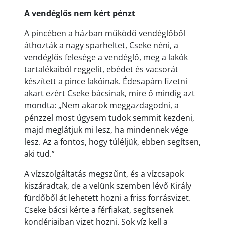
A vendéglős nem kért pénzt
A pincében a házban működő vendéglőből
áthozták a nagy sparheltet, Cseke néni, a
vendéglős felesége a vendéglő, meg a lakók
tartalékaiból reggelit, ebédet és vacsorát
készített a pince lakóinak. Édesapám fizetni
akart ezért Cseke bácsinak, mire ő mindig azt
mondta: „Nem akarok meggazdagodni, a
pénzzel most úgysem tudok semmit kezdeni,
majd meglátjuk mi lesz, ha mindennek vége
lesz. Az a fontos, hogy túléljük, ebben segítsen,
aki tud.”
A vízszolgáltatás megszűnt, és a vízcsapok
kiszáradtak, de a velünk szemben lévő Király
fürdőből át lehetett hozni a friss forrásvizet.
Cseke bácsi kérte a férfiakat, segítsenek
kondérjaiban vizet hozni. Sok víz kell a