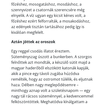
főzéshez, mosogatáshoz, mosdáshoz, a
szennyvizet a csatornák szerencsére még
elnyelik. A víz ugyan egy kicsit kénes volt, a
főzéshez ezért felforralták, a mosakodáshoz,
az edények tisztán tartásához pedig így is
kiválóan megfelelt.
Aztán jöttek az oroszok
Egy reggel csodás illatot éreztem.
Süteményszag úszott a bunkerben. A szorgos
felnőttek azt mondták, a készülő sütit majd a
magyar haderőből elszökött katonák kapják,
akik a pince egy távoli zugába húzódva
remélték, hogy az ostromot túlélik, és eljutnak
haza. Délben nagy meglepődésemre –
minthogy aznap volt a születésnapom — egy
nagy tál rácsos süteménnyel, a kedvencemmel
felköszöntöttek. Meghatódva kínálgattam a