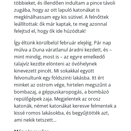
többieket, és illendően indultam a pince távoli
zugába, hogy az ott lapuló katonákat is
megkínálhassam egy kis sütivel. A felnőttek
leállítottak: ők már kaptak, te meg azonnal
felejtsd el, hogy ők ide húzódtak!
Így éltünk körülbelül február elejéig. Pár nap
múlva a Duna váratlanul áradni kezdett, és –
mint mindig, most is – az egyre emelkedő
talajvíz kezdte elönteni az óvóhelynek
kinevezett pincét. Mi sokakkal együtt
felvonultunk egy földszinti lakásba. Itt ért
minket az ostrom vége, hirtelen megszűnt a
bombazaj, a géppuskaropogás, a bombázó
repülőgépek zaja. Megjelentek az orosz
katonák, német katonákat keresve felmentek a
kissé romos lakásokba, és begyűjtötték azt,
ami nekik tetszett…