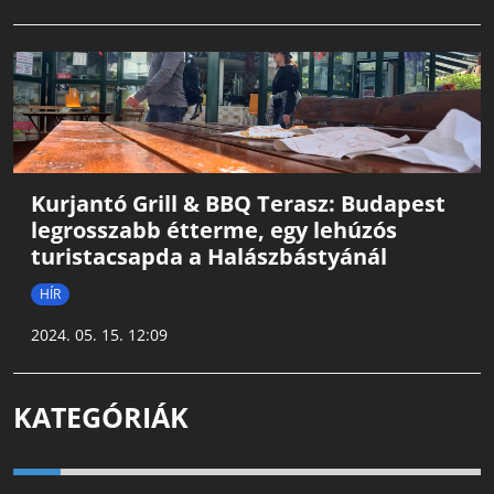
Kurjantó Grill & BBQ Terasz: Budapest
legrosszabb étterme, egy lehúzós
turistacsapda a Halászbástyánál
HÍR
2024. 05. 15. 12:09
KATEGÓRIÁK