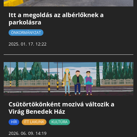
Itt a megoldás az albérlőknek a
parkolásra
ÖNKORMÁNYZAT
2025. 01. 17. 12:22
Csütörtökönként mozivá változik a
Virág Benedek Ház
HÍR
ITT LAKUNK
KULTÚRA
2026. 06. 09. 14:19