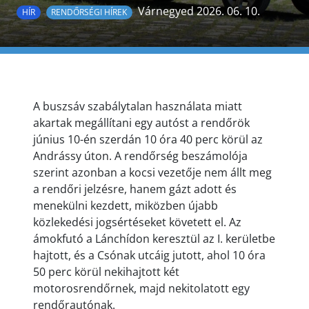
Várnegyed 2026. 06. 10.
HÍR
RENDŐRSÉGI HÍREK
A buszsáv szabálytalan használata miatt
akartak megállítani egy autóst a rendőrök
június 10-én szerdán 10 óra 40 perc körül az
Andrássy úton. A rendőrség beszámolója
szerint azonban a kocsi vezetője nem állt meg
a rendőri jelzésre, hanem gázt adott és
menekülni kezdett, miközben újabb
közlekedési jogsértéseket követett el. Az
ámokfutó a Lánchídon keresztül az I. kerületbe
hajtott, és a Csónak utcáig jutott, ahol 10 óra
50 perc körül nekihajtott két
motorosrendőrnek, majd nekitolatott egy
rendőrautónak.