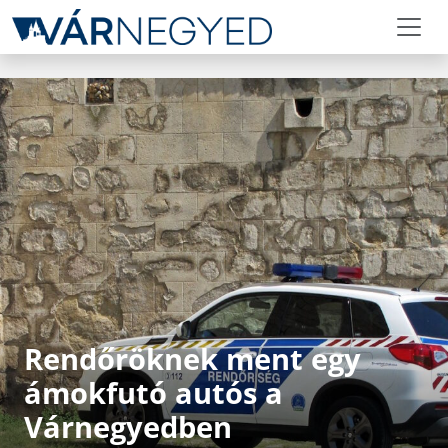
Rendőröknek ment egy
ámokfutó autós a
Várnegyedben