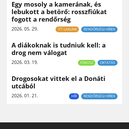
Egy mosoly a kamerának, és
lebukott a betörő: rosszfiúkat
fogott a rendőrség
2026. 05. 29.
ITT LAKUNK
RENDŐRSÉGI HÍREK
A diákoknak is tudniuk kell: a
drog nem válogat
2026. 03. 19.
FÓKUSZ
OKTATÁS
Drogosokat vittek el a Donáti
utcából
2026. 01. 21.
HÍR
RENDŐRSÉGI HÍREK