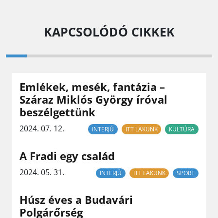
KAPCSOLÓDÓ CIKKEK
Emlékek, mesék, fantázia –
Száraz Miklós György íróval
beszélgettünk
2024. 07. 12.
INTERJÚ
ITT LAKUNK
KULTÚRA
A Fradi egy család
2024. 05. 31.
INTERJÚ
ITT LAKUNK
SPORT
Húsz éves a Budavári
Polgárőrség