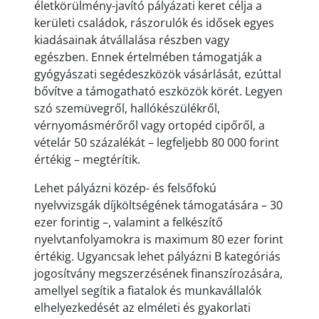
életkörülmény-javító pályázati keret célja a
kerületi családok, rászorulók és idősek egyes
kiadásainak átvállalása részben vagy
egészben. Ennek értelmében támogatják a
gyógyászati segédeszközök vásárlását, ezúttal
bővítve a támogatható eszközök körét. Legyen
szó szemüvegről, hallókészülékről,
vérnyomásmérőről vagy ortopéd cipőről, a
vételár 50 százalékát – legfeljebb 80 000 forint
értékig – megtérítik.
Lehet pályázni közép- és felsőfokú
nyelvvizsgák díjköltségének támogatására – 30
ezer forintig –, valamint a felkészítő
nyelvtanfolyamokra is maximum 80 ezer forint
értékig. Ugyancsak lehet pályázni B kategóriás
jogosítvány megszerzésének finanszírozására,
amellyel segítik a fiatalok és munkavállalók
elhelyezkedését az elméleti és gyakorlati