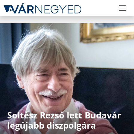
Soltész Rezső lett Budavár
legújabb díszpolgára