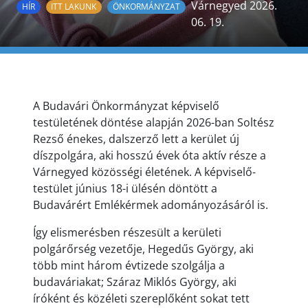
Várnegyed 2026.
HÍR
ITT LAKUNK
ÖNKORMÁNYZAT
06. 19.
A Budavári Önkormányzat képviselő
testületének döntése alapján 2026-ban Soltész
Rezső énekes, dalszerző lett a kerület új
díszpolgára, aki hosszú évek óta aktív része a
Várnegyed közösségi életének. A képviselő-
testület június 18-i ülésén döntött a
Budavárért Emlékérmek adományozásáról is.
Így elismerésben részesült a kerületi
polgárőrség vezetője, Hegedűs György, aki
több mint három évtizede szolgálja a
budaváriakat; Száraz Miklós György, aki
íróként és közéleti szereplőként sokat tett