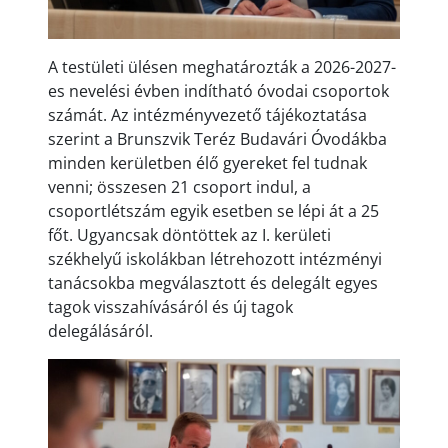
A testületi ülésen meghatározták a 2026-2027-
es nevelési évben indítható óvodai csoportok
számát. Az intézményvezető tájékoztatása
szerint a Brunszvik Teréz Budavári Óvodákba
minden kerületben élő gyereket fel tudnak
venni; összesen 21 csoport indul, a
csoportlétszám egyik esetben se lépi át a 25
főt. Ugyancsak döntöttek az I. kerületi
székhelyű iskolákban létrehozott intézményi
tanácsokba megválasztott és delegált egyes
tagok visszahívásáról és új tagok
delegálásáról.