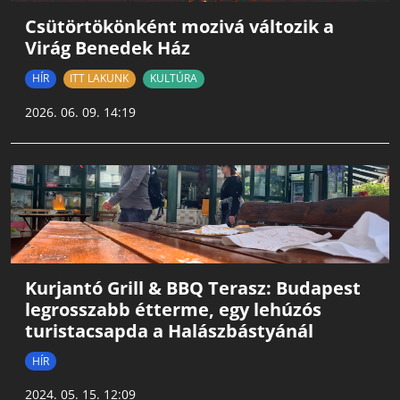
Csütörtökönként mozivá változik a
Virág Benedek Ház
HÍR
ITT LAKUNK
KULTÚRA
2026. 06. 09. 14:19
Kurjantó Grill & BBQ Terasz: Budapest
legrosszabb étterme, egy lehúzós
turistacsapda a Halászbástyánál
HÍR
2024. 05. 15. 12:09