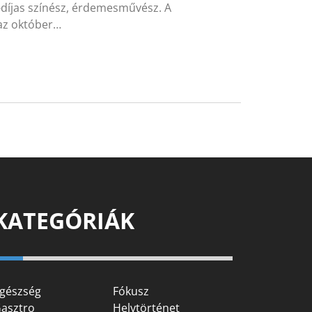
i-díjas színész, érdemesművész. A
 az október…
KATEGÓRIÁK
gészség
Fókusz
asztro
Helytörténet