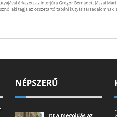
utyájával érkezett az interjúra Gregor Bernadett Jászai Mar
sznő, aki tagja az összetartó tabáni kutyás társadalomnak,
NÉPSZERŰ
mi
E
Itt a megoldás az
G