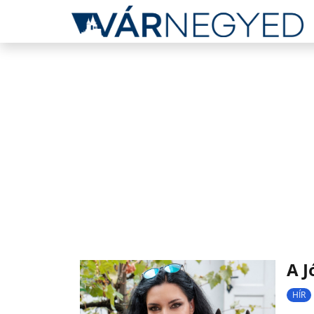
A J
HÍR