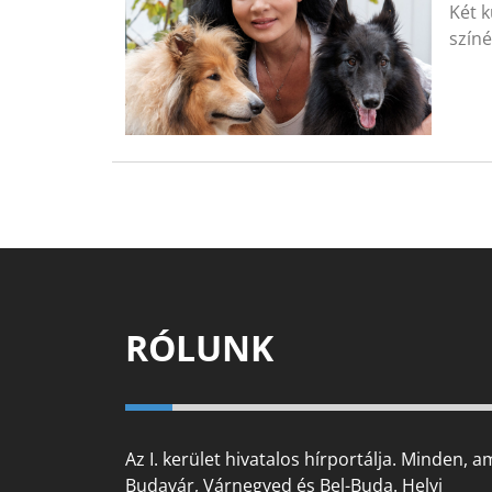
Két k
színé
RÓLUNK
Az I. kerület hivatalos hírportálja. Minden, a
Budavár, Várnegyed és Bel-Buda. Helyi