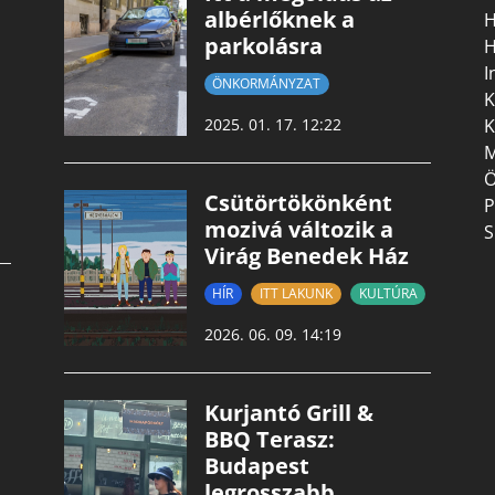
albérlőknek a
H
parkolásra
H
I
ÖNKORMÁNYZAT
K
K
2025. 01. 17. 12:22
M
Ö
Csütörtökönként
P
mozivá változik a
S
Virág Benedek Ház
HÍR
ITT LAKUNK
KULTÚRA
2026. 06. 09. 14:19
Kurjantó Grill &
BBQ Terasz:
Budapest
legrosszabb