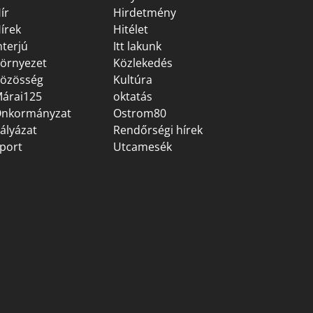
ír
Hirdetmény
írek
Hitélet
nterjú
Itt lakunk
örnyezet
Közlekedés
özösség
Kultúra
árai125
oktatás
nkormányzat
Ostrom80
ályázat
Rendőrségi hírek
port
Utcamesék