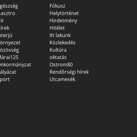
gészség
Fókusz
asztro
Helytörténet
ír
Hirdetmény
írek
Hitélet
nterjú
Itt lakunk
örnyezet
Közlekedés
özösség
Kultúra
árai125
oktatás
nkormányzat
Ostrom80
ályázat
Rendőrségi hírek
port
Utcamesék