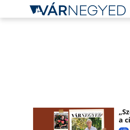
„Sz
a 