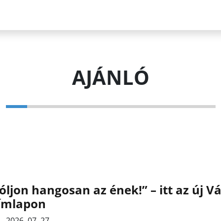
AJÁNLÓ
óljon hangosan az ének!” – itt az új 
címlapon
2026. 07. 27.