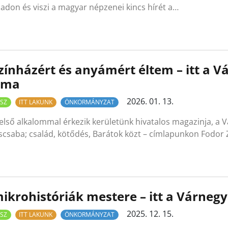
adon és viszi a magyar népzenei kincs hírét a…
zínházért és anyámért éltem – itt a V
áma
2026. 01. 13.
SZ
ITT LAKUNK
ÖNKORMÁNYZAT
első alkalommal érkezik kerületünk hivatalos magazinja, a V
scsaba; család, kötődés, Barátok közt – címlapunkon Fodor
ikrohistóriák mestere – itt a Várnegy
2025. 12. 15.
SZ
ITT LAKUNK
ÖNKORMÁNYZAT