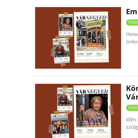
Emb
FÓKU
Heted
önko
Kön
Vá
FÓKU
Idén 
szol