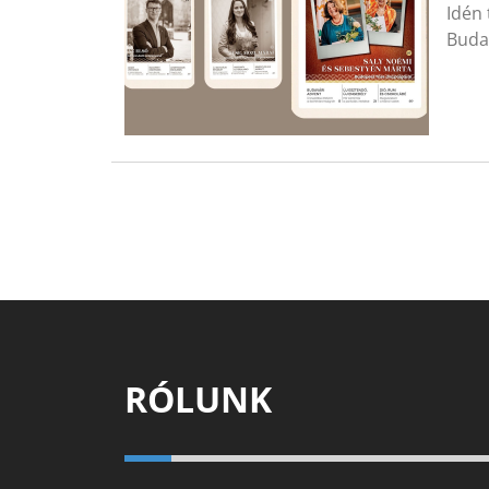
Idén 
Budap
RÓLUNK