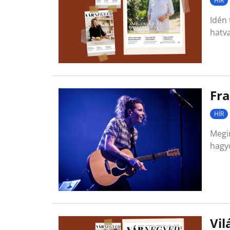
HÍR
Idén 
hatva
Fra
HÍR
Megin
hagyo
Vil