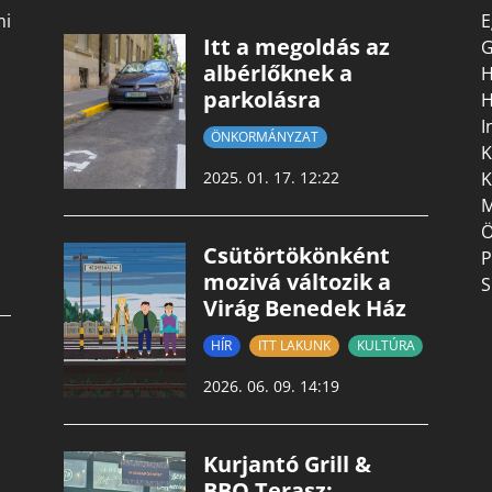
mi
E
Itt a megoldás az
G
albérlőknek a
H
parkolásra
H
I
ÖNKORMÁNYZAT
K
K
2025. 01. 17. 12:22
M
Ö
Csütörtökönként
P
mozivá változik a
S
Virág Benedek Ház
HÍR
ITT LAKUNK
KULTÚRA
2026. 06. 09. 14:19
Kurjantó Grill &
BBQ Terasz: