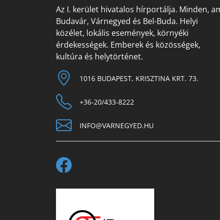
Az I. kerület hivatalos hírportálja. Minden, a
Budavár, Várnegyed és Bel-Buda. Helyi
közélet, lokális események, környéki
érdekességek. Emberek és közösségek,
kultúra és helytörténet.
1016 BUDAPEST, KRISZTINA KRT. 73.
+36-20/433-8222
INFO@VARNEGYED.HU