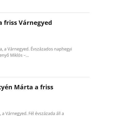
 a friss Várnegyed
ja, a Várnegyed. Évszázados naphegyi
Fenyő Miklós –…
yén Márta a friss
 a Várnegyed. Fél évszázada áll a