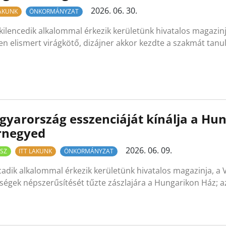
2026. 06. 30.
LAKUNK
ÖNKORMÁNYZAT
kilencedik alkalommal érkezik kerületünk hivatalos magazin
en elismert virágkötő, dizájner akkor kezdte a szakmát tanu
yarország esszenciáját kínálja a Hung
rnegyed
2026. 06. 09.
SZ
ITT LAKUNK
ÖNKORMÁNYZAT
cadik alkalommal érkezik kerületünk hivatalos magazinja, a
ségek népszerűsítését tűzte zászlajára a Hungarikon Ház; az