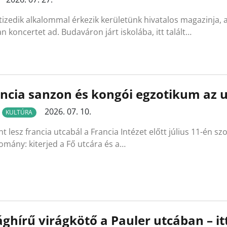
tizedik alkalommal érkezik kerületünk hivatalos magazinja, a
n koncertet ad. Budaváron járt iskolába, itt talált…
ncia sanzon és kongói egzotikum az 
2026. 07. 10.
KULTÚRA
t lesz francia utcabál a Francia Intézet előtt július 11-én s
mány: kiterjed a Fő utcára és a…
ághírű virágkötő a Pauler utcában – i