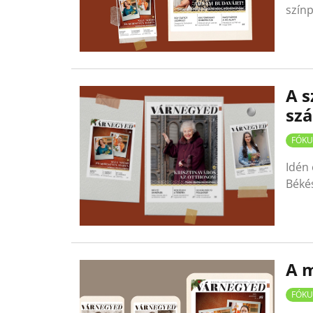
színp
A s
sz
FÓKU
Idén 
Béké
A m
FÓKU