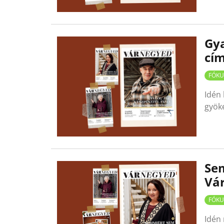
Gya
cí
FÓKU
Idén
gyöke
Sem
Vá
FÓKU
Idén 