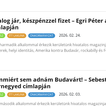
log jár, készpénzzel fizet – Egri Péter
mlapján
2026. 02. 24.
SZ
ITT LAKUNK
ÖNKORMÁNYZAT
 harmadik alkalommal érkezik kerületünk hivatalos magazin
rek, helyi identitás, Amerika kontra Budavár, rockabilly és 
miért sem adnám Budavárt! – Sebest
rnegyed címlapján
2026. 02. 03.
SZ
ITT LAKUNK
ÖNKORMÁNYZAT
második alkalommal érkezik kerületünk hivatalos magazinja,