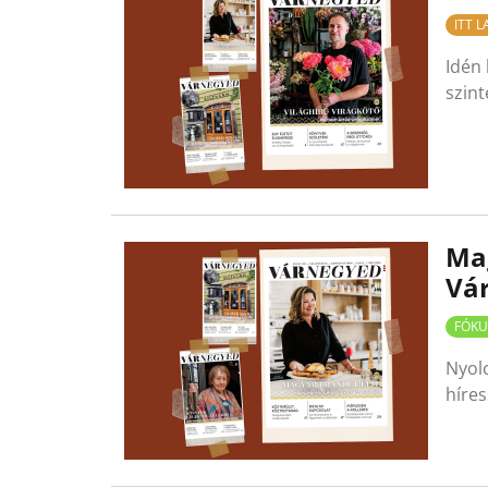
ITT 
Idén 
szint
Mag
Vá
FÓKU
Nyol
híres