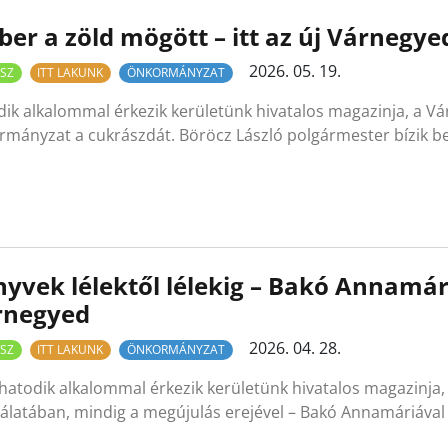
er a zöld mögött – itt az új Várnegye
2026. 05. 19.
SZ
ITT LAKUNK
ÖNKORMÁNYZAT
ik alkalommal érkezik kerületünk hivatalos magazinja, a V
rmányzat a cukrászdát. Böröcz László polgármester bízik 
yvek lélektől lélekig – Bakó Annamári
rnegyed
2026. 04. 28.
SZ
ITT LAKUNK
ÖNKORMÁNYZAT
hatodik alkalommal érkezik kerületünk hivatalos magazinja,
gálatában, mindig a megújulás erejével – Bakó Annamáriával