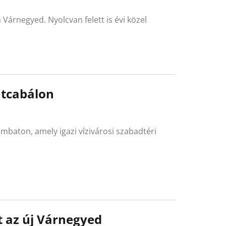
 Várnegyed. Nyolcvan felett is évi közel
utcabálon
zombaton, amely igazi vízivárosi szabadtéri
tt az új Várnegyed