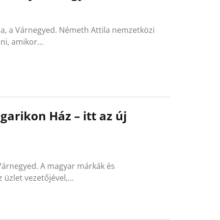
ja, a Várnegyed. Németh Attila nemzetközi
lni, amikor…
arikon Ház – itt az új
 Várnegyed. A magyar márkák és
 üzlet vezetőjével,…