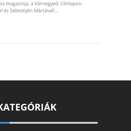
alos magazinja, a Várnegyed. Címlapon
el és Sebestyén Mártával!…
KATEGÓRIÁK