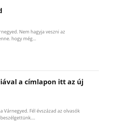
d
árnegyed. Nem hagyja veszni az
benne. hogy még…
ával a címlapon itt az új
 a Várnegyed. Fél évszázad az olvasók
 beszélgettünk….