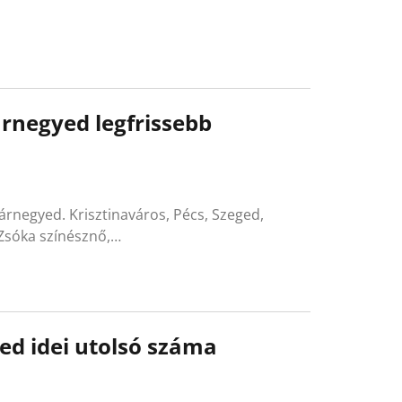
árnegyed legfrissebb
árnegyed. Krisztinaváros, Pécs, Szeged,
 Zsóka színésznő,…
ed idei utolsó száma