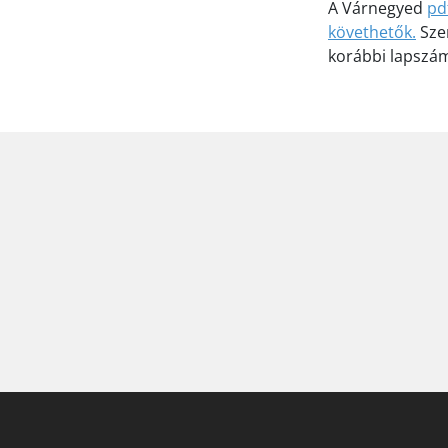
A Várnegyed
pd
követhetők.
Szer
korábbi lapszám