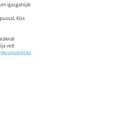
ium igazgatóját
pussal, Kiss
atáknál
ja volt
ikromobilitási