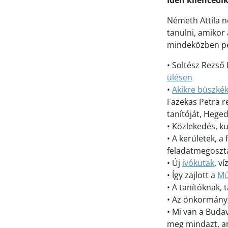
Idén kilencedi
Németh Attila n
tanulni, amikor
mindeközben ped
• Soltész Rezső
ülésen
•
Akikre büszké
Fazekas Petra re
tanítóját, Hege
• Közlekedés, k
• A kerületek, 
feladatmegoszt
• Új
ivókutak
, v
• Így zajlott a
Mú
• A tanítóknak,
• Az önkormányz
• Mi van a Buda
meg mindazt, a