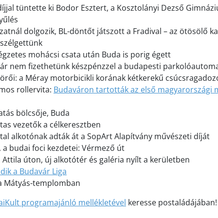
díjjal tüntette ki Bodor Esztert, a Kosztolányi Dezső Gimnáz
yűlés
tnál dolgozik, BL-döntőt játszott a Fradival – az ötösölő ka
szélgettünk
égzetes mohácsi csata után Buda is porig égett
l már nem fizethetünk készpénzzel a budapesti parkolóautom
törői: a Méray motorbicikli korának kétkerekű csúcsragadozó
mos rollervita:
Budaváron tartották az első magyarországi m
tás bölcsője, Buda
ttas vezetők a célkeresztben
tal alkotónak adták át a SopArt Alapítvány művészeti díját
, a budai foci kezdetei: Vérmező út
 Attila úton, új alkotótér és galéria nyílt a kerületben
ódik a Budavár Liga
a a Mátyás-templomban
iKult programajánló mellékletével
keresse postaládájában!