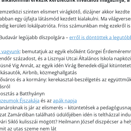
k alkalommal érkezik kerületünk hivatalos magazinja, a
emzetközi szinten elismert virágkötő, dizájner akkor kezdte
 abban egy újfajta látásmód kezdett kialakulni. Ma világvers
ig kerületi lokálpatrióta. Friss számunkban még ezekről is
 Budavár legújabb díszpolgára –
erről is döntöttek a legutóbb
k vagyunk
: bemutatjuk az egyik elsőként Görgei Érdemérem
ndőr századost, és a Lisznyai Utcai Általános Iskola napközi
düsné Vig Annát, az egyik idén Virág Benedek-díjjal kitüntet
ukásautók, Airbnb, közmeghallgatás
a főváros és a kormány: kerekasztal-beszélgetés az együttmű
ásról
ízosztás a Batthyányn
zeumok Éjszakája
és az
apák napja
 tanároknak is jár az elismerés – kitüntetések a pedagógusn
at Zamárdiban található üdülőjében idén is teltházzal indul
vári Sikló kulisszái mögött? Heilmann József diszpécser a he
mit az utas szeme nem lát