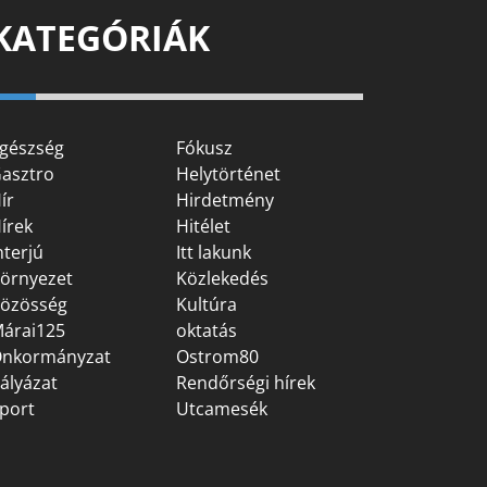
KATEGÓRIÁK
gészség
Fókusz
asztro
Helytörténet
ír
Hirdetmény
írek
Hitélet
nterjú
Itt lakunk
örnyezet
Közlekedés
özösség
Kultúra
árai125
oktatás
nkormányzat
Ostrom80
ályázat
Rendőrségi hírek
port
Utcamesék