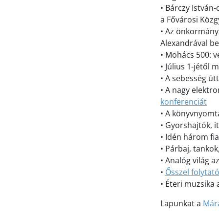
• Bárczy István-
a Fővárosi Közg
• Az önkormányza
Alexandrával be
• Mohács 500: v
• Július 1-jétő
• A sebesség út
• A nagy elektro
konferenciát
• A könyvnyomta
• Gyorshajtók, i
• Idén három fia
• Párbaj, tankok
• Analóg világ az
•
Ősszel folytat
• Éteri muzsik
Lapunkat a
Mára