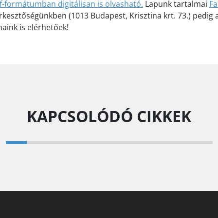
f-formátumban digitálisan is olvasható
.
Lapunk tartalmai
Fa
kesztőségünkben (1013 Budapest, Krisztina krt. 73.) pedig a
aink is elérhetőek!
KAPCSOLÓDÓ CIKKEK