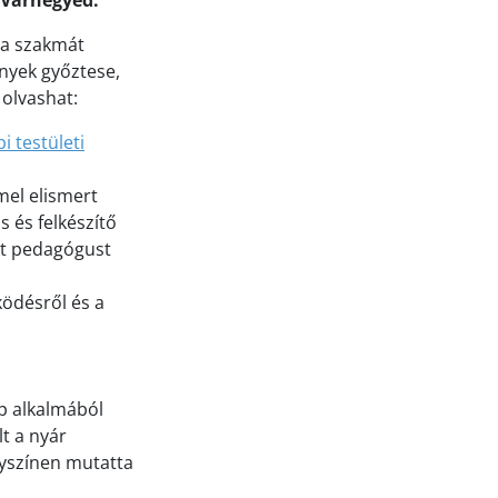
 Várnegyed.
 a szakmát
enyek győztese,
 olvashat:
i testületi
mel elismert
s és felkészítő
ett pedagógust
ködésről és a
ap alkalmából
t a nyár
lyszínen mutatta