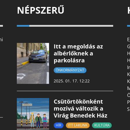
NÉPSZERŰ
mi
E
Itt a megoldás az
G
albérlőknek a
H
parkolásra
H
I
ÖNKORMÁNYZAT
K
K
2025. 01. 17. 12:22
M
Ö
Csütörtökönként
P
mozivá változik a
S
Virág Benedek Ház
HÍR
ITT LAKUNK
KULTÚRA