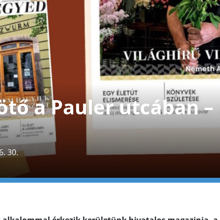
ötő a Pauler utcában – i
6. 30.