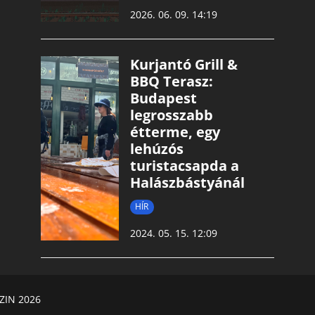
2026. 06. 09. 14:19
Kurjantó Grill &
BBQ Terasz:
Budapest
legrosszabb
étterme, egy
lehúzós
turistacsapda a
Halászbástyánál
HÍR
2024. 05. 15. 12:09
ZIN 2026