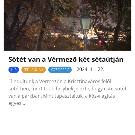
Sötét van a Vérmező két sétaútján
2024. 11. 22.
HÍR
ITT LAKUNK
KÖZÖSSÉG
Elindultunk a Vérmezőn a Krisztinaváros felől
sötétben, mert több helybeli jelezte, hogy este sötét
van a parkban. Mint tapasztaltuk, a közvilágítás
egyes…