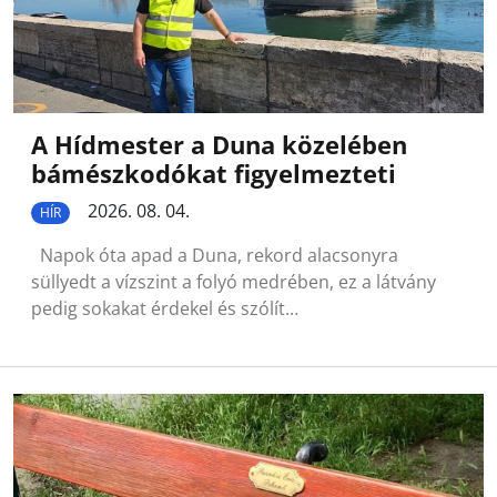
A Hídmester a Duna közelében
bámészkodókat figyelmezteti
2026. 08. 04.
HÍR
Napok óta apad a Duna, rekord alacsonyra
süllyedt a vízszint a folyó medrében, ez a látvány
pedig sokakat érdekel és szólít…