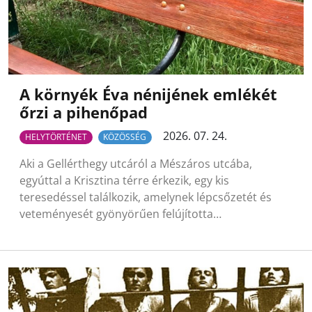
A környék Éva nénijének emlékét
őrzi a pihenőpad
2026. 07. 24.
HELYTÖRTÉNET
KÖZÖSSÉG
Aki a Gellérthegy utcáról a Mészáros utcába,
egyúttal a Krisztina térre érkezik, egy kis
teresedéssel találkozik, amelynek lépcsőzetét és
veteményesét gyönyörűen felújította…