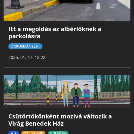
Itt a megoldás az albérlőknek a
parkolásra
ÖNKORMÁNYZAT
2025. 01. 17. 12:22
Csütörtökönként mozivá változik a
Virág Benedek Ház
HÍR
ITT LAKUNK
KULTÚRA