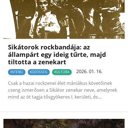
Sikátorok rockbandája: az
állampárt egy ideig tűrte, majd
tiltotta a zenekart
2026. 01. 16.
INTERJÚ
KÖZÖSSÉG
KULTÚRA
Csak a hazai rockzenei élet mániákus követőinek
cseng ismerősen a Sikátor zenekar neve, amelynek
mind az öt tagja tősgyökeres I. kerületi, és…