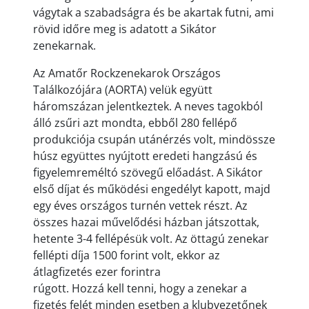
vágytak a szabadságra és be akartak futni, ami
rövid időre meg is adatott a Sikátor
zenekarnak.
Az Amatőr Rockzenekarok Országos
Találkozójára (AORTA) velük együtt
háromszázan jelentkeztek. A neves tagokból
álló zsűri azt mondta, ebből 280 fellépő
produkciója csupán utánérzés volt, mindössze
húsz együttes nyújtott eredeti hangzású és
figyelemreméltó szövegű előadást. A Sikátor
első díjat és működési engedélyt kapott, majd
egy éves országos turnén vettek részt. Az
összes hazai művelődési házban játszottak,
hetente 3-4 fellépésük volt. Az öttagú zenekar
fellépti díja 1500 forint volt, ekkor az
átlagfizetés ezer forintra
rúgott. Hozzá kell tenni, hogy a zenekar a
fizetés felét minden esetben a klubvezetőnek