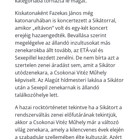
kategóriába tornázta le magát.
Kiskatonaként Fazekas János még
katonaruhában is koncertezett a Sikátorral,
amikor „eltávon” volt és egy-két koncert
erejéig hazaengedték. Bevallása szerint
megelégelve az állandó inzultusokat más
zenekarokba állt tovább, az ETÁ-val és
Sexepillel kezdett zenélni. De nem bírta azt a
szertelen zenei áradást sem, amit a Sikátor
utódzenekara, a Csokonai Vitéz Műhely
képviselt. Az Alagút hídmesteri lakása a Sikátor
után a Sexepil zenekarnak is állandó
találkozóhelye lett.
A hazai rocktörténetet tekintve ha a Sikátort a
rendszerváltás zenei előfutárának tekintjük,
akkor a Csokonai Vitéz Műhely már a változó
világ zenekara, amely a kilencvenes évek elején
a szabadság szellemében élte kultuszát. Azért