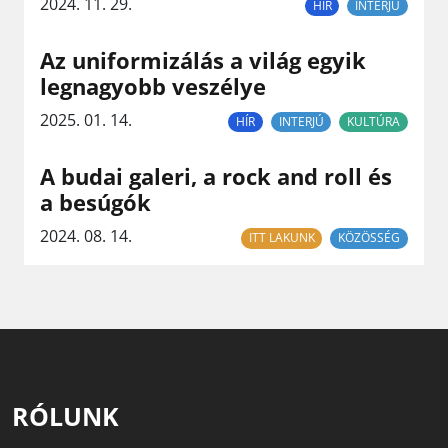
2024. 11. 29.
HÍR
INTERJÚ
Az uniformizálás a világ egyik
legnagyobb veszélye
2025. 01. 14.
HÍR
INTERJÚ
KULTÚRA
A budai galeri, a rock and roll és
a besúgók
2024. 08. 14.
ITT LAKUNK
KÖZÖSSÉG
RÓLUNK