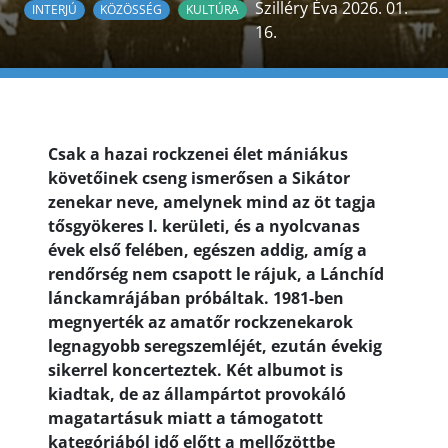
Szilléry Éva 2026. 01.
INTERJÚ
KÖZÖSSÉG
KULTÚRA
16.
Csak a hazai rockzenei élet mániákus
követőinek cseng ismerősen a Sikátor
zenekar neve, amelynek mind az öt tagja
tősgyökeres I. kerületi, és a nyolcvanas
évek első felében, egészen addig, amíg a
rendőrség nem csapott le rájuk, a Lánchíd
lánckamrájában próbáltak.
1981-ben
megnyerték az amatőr rockzenekarok
legnagyobb seregszemléjét, ezután évekig
sikerrel koncerteztek. Két albumot is
kiadtak, de az állampártot provokáló
magatartásuk miatt a támogatott
kategóriából idő előtt a mellőzöttbe