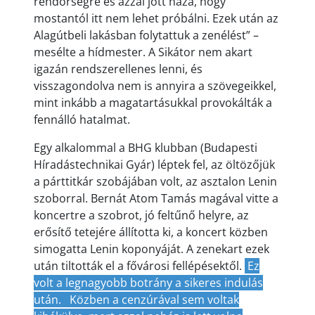
rendőrségre és azzal jött haza, hogy
mostantól itt nem lehet próbálni. Ezek után az
Alagútbeli lakásban folytattuk a zenélést” –
mesélte a hídmester. A Sikátor nem akart
igazán rendszerellenes lenni, és
visszagondolva nem is annyira a szövegeikkel,
mint inkább a magatartásukkal provokálták a
fennálló hatalmat.
Egy alkalommal a BHG klubban (Budapesti
Híradástechnikai Gyár) léptek fel, az öltözőjük
a párttitkár szobájában volt, az asztalon Lenin
szoborral. Bernát Atom Tamás magával vitte a
koncertre a szobrot, jó feltűnő helyre, az
erősítő tetejére állította ki, a koncert közben
simogatta Lenin koponyáját. A zenekart ezek
után tiltották el a fővárosi fellépésektől.
Ez
volt a legnagyobb botrány a sikeres indulás
után.
Közben a cenzúrával sem voltak