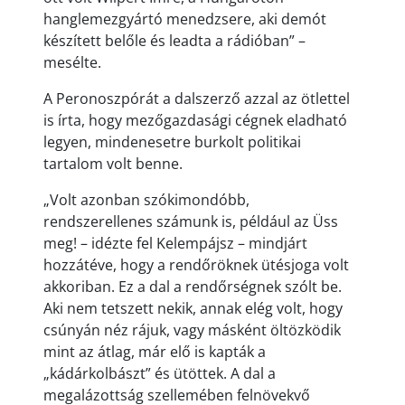
hanglemezgyártó menedzsere, aki demót
készített belőle és leadta a rádióban” –
mesélte.
A Peronoszpórát a dalszerző azzal az ötlettel
is írta, hogy mezőgazdasági cégnek eladható
legyen, mindenesetre burkolt politikai
tartalom volt benne.
„Volt azonban szókimondóbb,
rendszerellenes számunk is, például az Üss
meg! – idézte fel Kelempájsz – mindjárt
hozzátéve, hogy a rendőröknek ütésjoga volt
akkoriban. Ez a dal a rendőrségnek szólt be.
Aki nem tetszett nekik, annak elég volt, hogy
csúnyán néz rájuk, vagy másként öltözködik
mint az átlag, már elő is kapták a
„kádárkolbászt” és ütöttek. A dal a
megalázottság szellemében felnövekvő