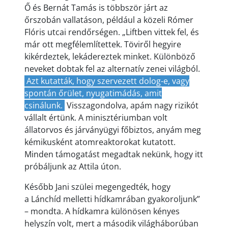
Ő és Bernát Tamás is többször járt az
őrszobán vallatáson, például a közeli Rómer
Flóris utcai rendőrségen. „Liftben vittek fel, és
már ott megfélemlítettek. Töviről hegyire
kikérdeztek, lekádereztek minket. Különböző
neveket dobtak fel az alternatív zenei világból.
Azt kutatták, hogy szervezett dolog-e, vagy
spontán őrület, nyugatimádás, amit
csinálunk.
Visszagondolva, apám nagy rizikót
vállalt értünk. A minisztériumban volt
állatorvos és járványügyi főbiztos, anyám meg
kémikusként atomreaktorokat kutatott.
Minden támogatást megadtak nekünk, hogy itt
próbáljunk az Attila úton.
Később Jani szülei megengedték, hogy
a Lánchíd melletti hídkamrában gyakoroljunk”
– mondta. A hídkamra különösen kényes
helyszín volt, mert a második világháborúban