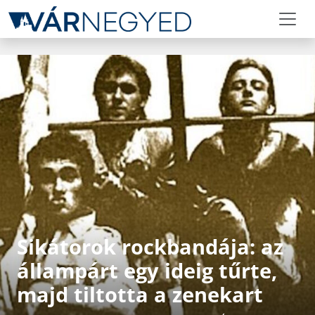
Sikátorok rockbandája: az
állampárt egy ideig tűrte,
majd tiltotta a zenekart