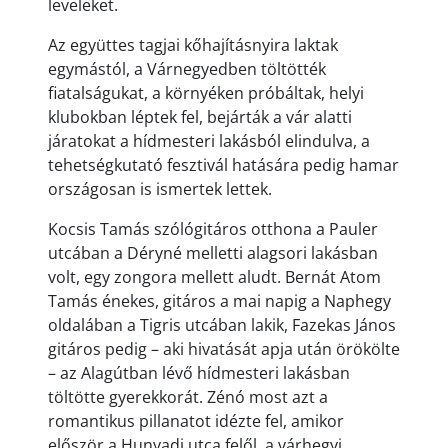
leveleket.
Az együttes tagjai kőhajításnyira laktak
egymástól, a Várnegyedben töltötték
fiatalságukat, a környéken próbáltak, helyi
klubokban léptek fel, bejárták a vár alatti
járatokat a hídmesteri lakásból elindulva, a
tehetségkutató fesztivál hatására pedig hamar
országosan is ismertek lettek.
Kocsis Tamás szólógitáros otthona a Pauler
utcában a Déryné melletti alagsori lakásban
volt, egy zongora mellett aludt. Bernát Atom
Tamás énekes, gitáros a mai napig a Naphegy
oldalában a Tigris utcában lakik, Fazekas János
gitáros pedig – aki hivatását apja után örökölte
– az Alagútban lévő hídmesteri lakásban
töltötte gyerekkorát. Zénó most azt a
romantikus pillanatot idézte fel, amikor
először a Hunyadi utca felől, a várhegyi