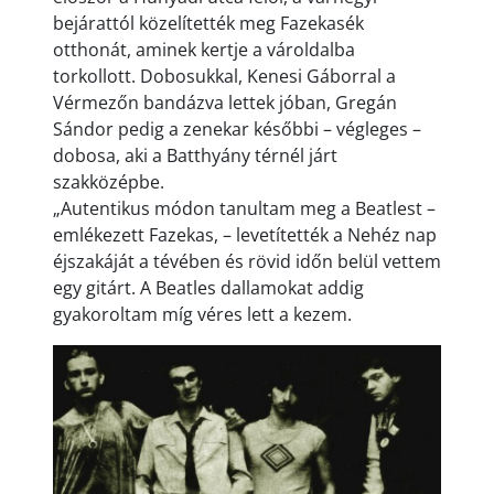
bejárattól közelítették meg Fazekasék
otthonát, aminek kertje a vároldalba
torkollott. Dobosukkal, Kenesi Gáborral a
Vérmezőn bandázva lettek jóban, Gregán
Sándor pedig a zenekar későbbi – végleges –
dobosa, aki a Batthyány térnél járt
szakközépbe.
„Autentikus módon tanultam meg a Beatlest –
emlékezett Fazekas, – levetítették a Nehéz nap
éjszakáját a tévében és rövid időn belül vettem
egy gitárt. A Beatles dallamokat addig
gyakoroltam míg véres lett a kezem.