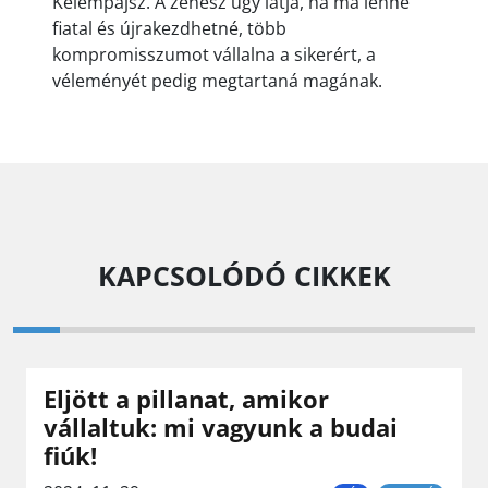
Kelempájsz. A zenész úgy látja, ha ma lenne
fiatal és újrakezdhetné, több
kompromisszumot vállalna a sikerért, a
véleményét pedig megtartaná magának.
KAPCSOLÓDÓ CIKKEK
Eljött a pillanat, amikor
vállaltuk: mi vagyunk a budai
fiúk!