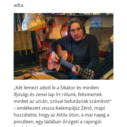
adta.
„Két lemezt adott ki a Sikátor és minden
ifjúsági és zenei lap írt rólunk, felismertek
minket az utcán, szóval befutásnak számított”
– emlékezett vissza Kelempájsz Zénó, majd
hozzátette, hogy az Attila úton, a mai napig a
pincében, egy ládában őrizgeti a rajongói