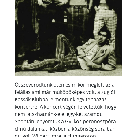
Összeverődtünk öten és mikor meglett az a
felállás ami már működőképes volt, a zuglói
Kassák Klubba le mentünk egy teltházas
koncertre. A koncert végén felvetettük, hogy
nem játszhatnánk-e el egy-két számot.
Spontán lenyomtuk a Gyilkos peronoszpóra
című dalunkat, közben a közönség soraiban
ott volt Wilpert Imre, a Hungaroton