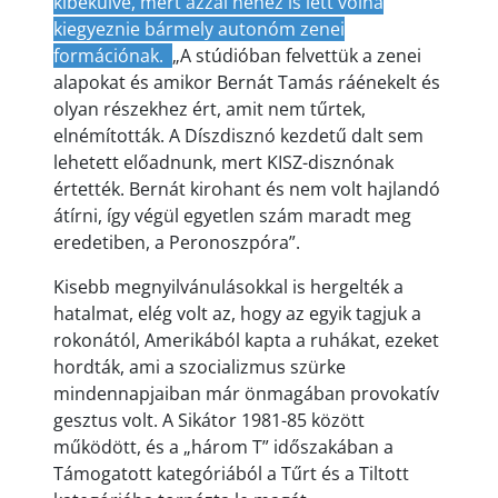
kibékülve, mert azzal nehéz is lett volna
kiegyeznie bármely autonóm zenei
formációnak.
„A stúdióban felvettük a zenei
alapokat és amikor Bernát Tamás ráénekelt és
olyan részekhez ért, amit nem tűrtek,
elnémították. A Díszdisznó kezdetű dalt sem
lehetett előadnunk, mert KISZ-disznónak
értették. Bernát kirohant és nem volt hajlandó
átírni, így végül egyetlen szám maradt meg
eredetiben, a Peronoszpóra”.
Kisebb megnyilvánulásokkal is hergelték a
hatalmat, elég volt az, hogy az egyik tagjuk a
rokonától, Amerikából kapta a ruhákat, ezeket
hordták, ami a szocializmus szürke
mindennapjaiban már önmagában provokatív
gesztus volt. A Sikátor 1981-85 között
működött, és a „három T” időszakában a
Támogatott kategóriából a Tűrt és a Tiltott