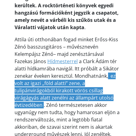
kerültek. A rocktörténeti könyvek egye
di
hangzású formációként jegyzik a csapatot,
amely nevét a várbéli kis szűkös utak és a
Váralatti vájatok után kapta
.
Attila úti otthonában fogad minket Erőss-Kiss
Zénó basszusgitáros – művésznevén
Kelempájsz Zénó– majd zenésztársával
Fazekas János
Hídmesterrel
a Clark Ádám tér
alatti hídkamrába navigál. Itt próbált a Sikátor
zenekar éveken keresztül. Mondhatnánk,
ez
volt az igazi „föld alatti” zene, a
tulipánvirágokból kirakott vörös csillag
virágágyás alatt zenélni az állampárt utolsó
évtizedében
. Zénó természetesen akkor
ugyanúgy nem tudta, hogy hamarosan eljön a
rendszerváltozás, mint a legtöbb fiatal
akkoriban, de szavai szerint nem is akartak
underground művészek lenni. Jól zenéltek,