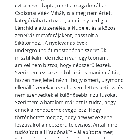
ezt a nevet kapta, mert a maga korában
Csokonai Vitéz Mihály is a meg nem értett
kategóriába tartozott, a műhely pedig a
Lánchíd alatti zenélés, a klubélet és a közös
zeneírás metaforájaként, passzolt a
Sikátorhoz. „A nyolcvanas évek
undergroundját mostanában szeretjük
misztifikálni, de nekem van egy teóriám,
amivel nem biztos, hogy népszerű leszek.
Szerintem ezt a szubkultúrát is manipulálták,
hiszen meg lehet nézni, hogy ismert, úgymond
ellenálló zenekarok soha sem lettek betiltva és
nem szenvedtek el különösebb inzultusokat.
Szerintem a hatalom már azt is tudta, hogy
ennek a rendszernek vége lesz. Hogy
történhetett meg az, hogy new wave zenei
fesztiválról a népszerű televíziós, Antal Imre
tudósított a Híradónak?” – állapította meg