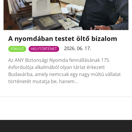
A nyomdában testet öltő bizalom
2026. 06. 17.
FÓKUSZ
HELYTÖRTÉNET
Az ANY Biztonsági Nyomda fennállásának 175.
évfordulója alkalmából olyan tárlat érkezett
Budavárba, amely nemcsak egy nagy múltú vállalat
történetét mutatja be, hanem…