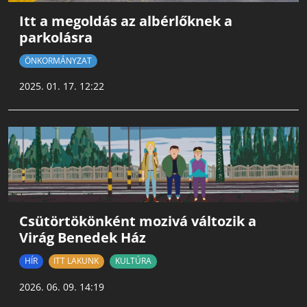
Itt a megoldás az albérlőknek a
parkolásra
ÖNKORMÁNYZAT
2025. 01. 17. 12:22
Csütörtökönként mozivá változik a
Virág Benedek Ház
HÍR
ITT LAKUNK
KULTÚRA
2026. 06. 09. 14:19