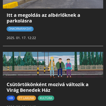
Itt a megoldás az albérlőknek a
parkolásra
ÖNKORMÁNYZAT
2025. 01. 17. 12:22
Csütörtökönként mozivá változik a
Virág Benedek Ház
HÍR
ITT LAKUNK
KULTÚRA