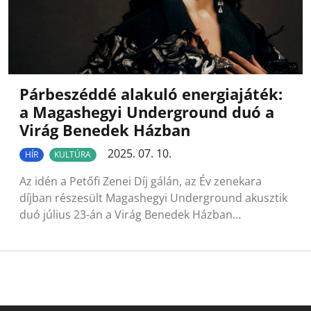
Párbeszéddé alakuló energiajáték:
a Magashegyi Underground duó a
Virág Benedek Házban
2025. 07. 10.
HÍR
KULTÚRA
Az idén a Petőfi Zenei Díj gálán, az Év zenekara
díjban részesült Magashegyi Underground akusztik
duó július 23-án a Virág Benedek Házban…