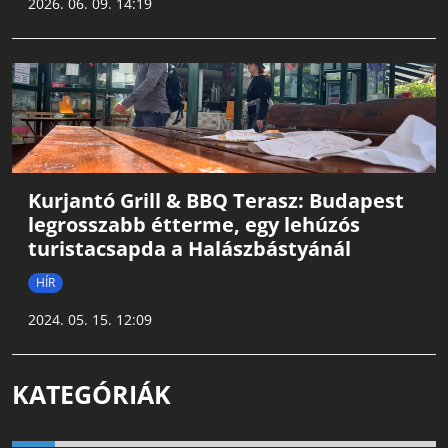
2026. 06. 09. 14:19
Kurjantó Grill & BBQ Terasz: Budapest
legrosszabb étterme, egy lehúzós
turistacsapda a Halászbástyánál
HÍR
2024. 05. 15. 12:09
KATEGÓRIÁK