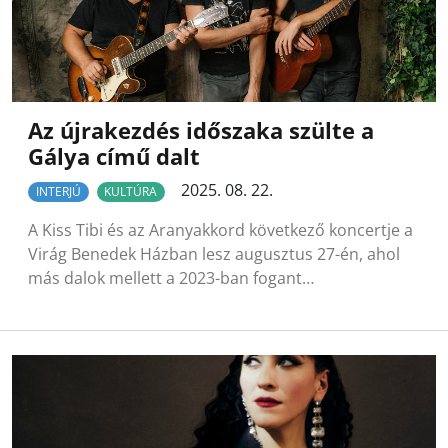
Az újrakezdés időszaka szülte a
Gálya című dalt
2025. 08. 22.
INTERJÚ
KULTÚRA
A Kiss Tibi és az Aranyakkord következő koncertje a
Virág Benedek Házban lesz augusztus 27-én, ahol
más dalok mellett a 2023-ban fogant…