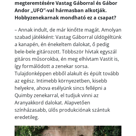
megteremtésére Vastag Gáborral és Gábor
Andor „UFO”-val hármasban alkotják.
Hobbyzenekarnak mondható ez a csapat?
– Annak indult, de már kinőtte magát. Amolyan
szabad játékként: Vastag Gáborral üldögéltünk
a kanapén, én énekeltem dalokat, ő pedig
bele-bele gitározott. Többször hívtak egyszál
gitáros műsorokba, én meg elhívtam Vastit is,
így formálódott a zenekar sorsa.
Tulajdonképpen ebből alakult és épült tovább
az egész. Intimebb környezetben, kisebb
helyekre, ahova esélyünk sincs fellépni a
Quimby zenekarral, el tudjuk vinni az
Aranyakkord dalokat. Alapvetően
színházasabb, ülős produkciónak szántuk
eredetileg.