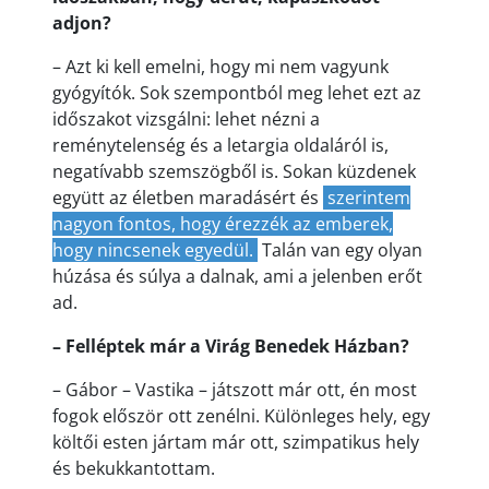
adjon?
– Azt ki kell emelni, hogy mi nem vagyunk
gyógyítók. Sok szempontból meg lehet ezt az
időszakot vizsgálni: lehet nézni a
reménytelenség és a letargia oldaláról is,
negatívabb szemszögből is. Sokan küzdenek
együtt az életben maradásért és
szerintem
nagyon fontos, hogy érezzék az emberek,
hogy nincsenek egyedül.
Talán van egy olyan
húzása és súlya a dalnak, ami a jelenben erőt
ad.
– Felléptek már a Virág Benedek Házban?
– Gábor – Vastika – játszott már ott, én most
fogok először ott zenélni. Különleges hely, egy
költői esten jártam már ott, szimpatikus hely
és bekukkantottam.