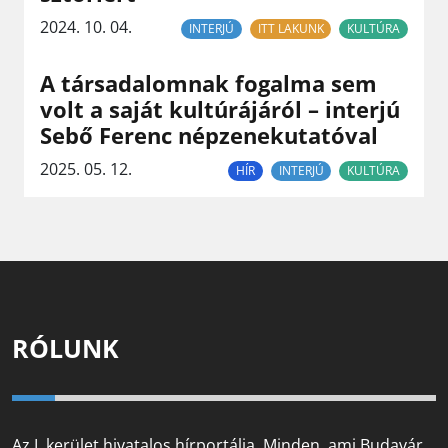
2024. 10. 04.
INTERJÚ
ITT LAKUNK
KULTÚRA
A társadalomnak fogalma sem
volt a saját kultúrájáról – interjú
Sebő Ferenc népzenekutatóval
2025. 05. 12.
HÍR
INTERJÚ
KULTÚRA
RÓLUNK
Az I. kerület hivatalos hírportálja. Minden, ami Budavár,