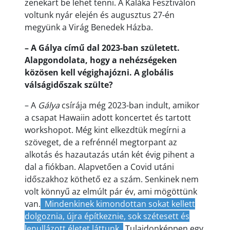
zenekart be lehet tenni. A Kaláka Fesztiválon
voltunk nyár elején és augusztus 27-én
megyünk a Virág Benedek Házba.
– A Gálya című dal 2023-ban született.
Alapgondolata, hogy a nehézségeken
közösen kell végighajózni. A globális
válságidőszak szülte?
– A
Gálya
csírája még 2023-ban indult, amikor
a csapat Hawaiin adott koncertet és tartott
workshopot. Még kint elkezdtük megírni a
szöveget, de a refrénnél megtorpant az
alkotás és hazautazás után két évig pihent a
dal a fiókban. Alapvetően a Covid utáni
időszakhoz köthető ez a szám. Senkinek nem
volt könnyű az elmúlt pár év, ami mögöttünk
van.
Mindenkinek kimondottan sokat kellett
dolgoznia, újra építkeznie, sok szétesett és
lenullázott életet láttunk.
Tulajdonképpen egy