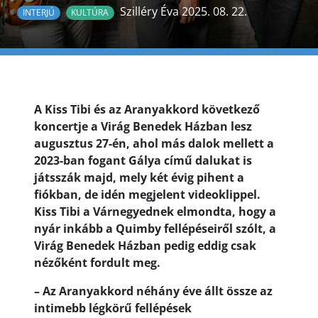
Szilléry Éva 2025. 08. 22.
INTERJÚ
KULTÚRA
A Kiss Tibi és az Aranyakkord következő
koncertje a Virág Benedek Házban lesz
augusztus 27-én, ahol más dalok mellett a
2023-ban fogant Gálya című dalukat is
játsszák majd, mely két évig pihent a
fiókban, de idén megjelent videoklippel.
Kiss Tibi a Várnegyednek elmondta, hogy a
nyár inkább a Quimby fellépéseiről szólt, a
Virág Benedek Házban pedig eddig csak
nézőként fordult meg.
– Az Aranyakkord néhány éve állt össze az
intimebb légkörű fellépések