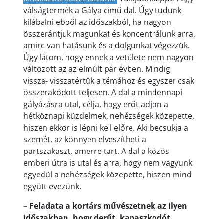
válságtermék a Gálya című dal. Úgy tudunk
kilábalni ebből az időszakból, ha nagyon
összerántjuk magunkat és koncentrálunk arra,
amire van hatásunk és a dolgunkat végezzük.
Úgy látom, hogy ennek a vetülete nem nagyon
változott az az elmúlt pár évben. Mindig
vissza- visszatértük a témához és egyszer csak
összerakódott teljesen. A dal a mindennapi
gályázásra utal, célja, hogy erőt adjon a
hétköznapi küzdelmek, nehézségek közepette,
hiszen ekkor is lépni kell előre. Aki becsukja a
szemét, az könnyen elveszítheti a
partszakaszt, amerre tart. A dal a közös
emberi útra is utal és arra, hogy nem vagyunk
egyedül a nehézségek közepette, hiszen mind
együtt evezünk.
– Feladata a kortárs művészetnek az ilyen
időszakban, hogy derűt, kapaszkodót