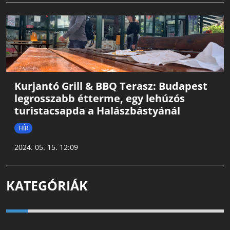
Kurjantó Grill & BBQ Terasz: Budapest
legrosszabb étterme, egy lehúzós
turistacsapda a Halászbástyánál
HÍR
2024. 05. 15. 12:09
KATEGÓRIÁK