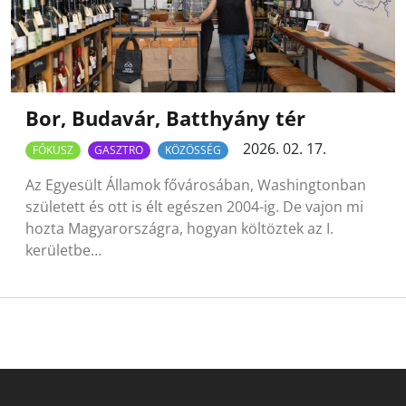
Bor, Budavár, Batthyány tér
2026. 02. 17.
FÓKUSZ
GASZTRO
KÖZÖSSÉG
Az Egyesült Államok fővárosában, Washingtonban
született és ott is élt egészen 2004-ig. De vajon mi
hozta Magyarországra, hogyan költöztek az I.
kerületbe…