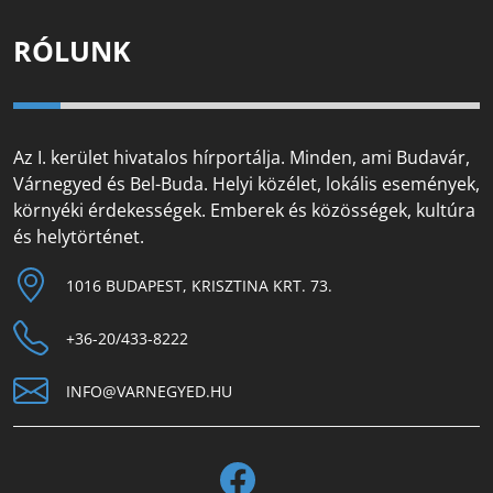
RÓLUNK
Az I. kerület hivatalos hírportálja. Minden, ami Budavár,
Várnegyed és Bel-Buda. Helyi közélet, lokális események,
környéki érdekességek. Emberek és közösségek, kultúra
és helytörténet.
1016 BUDAPEST, KRISZTINA KRT. 73.
+36-20/433-8222
INFO@VARNEGYED.HU