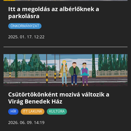
Itt a megoldás az albérlőknek a
parkolásra
ÖNKORMÁNYZAT
2025. 01. 17. 12:22
Csütörtökönként mozivá változik a
Virág Benedek Ház
HÍR
ITT LAKUNK
KULTÚRA
2026. 06. 09. 14:19