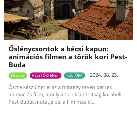
Őslénycsontok a bécsi kapun:
animációs filmen a török kori Pest-
Buda
2024. 08. 23.
FÓKUSZ
HELYTÖRTÉNET
KULTÚRA
Őszre készülhet el az a mintegy ötven perces
animációs fi lm, amely a török hódoltság korabeli
Pest-Budát mutatja be, a film másfél…