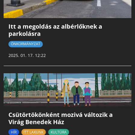
Itt a megoldás az albérlőknek a
parkolásra
ÖNKORMÁNYZAT
2025. 01. 17. 12:22
Csütörtökönként mozivá változik a
Virág Benedek Ház
HÍR
ITT LAKUNK
KULTÚRA