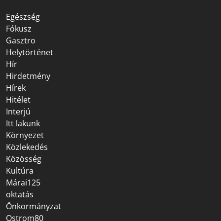
Egészség
Fókusz
Gasztro
Helytörténet
Hír
Hirdetmény
Hírek
Hitélet
Interjú
Itt lakunk
Környezet
Közlekedés
Közösség
Kultúra
Márai125
oktatás
Önkormányzat
Ostrom80