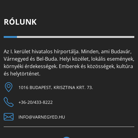
RÓLUNK
Az I. kerület hivatalos hírportálja. Minden, ami Budavár,
Várnegyed és Bel-Buda. Helyi közélet, lokális események,
környéki érdekességek. Emberek és közösségek, kultúra
és helytörténet.
1016 BUDAPEST, KRISZTINA KRT. 73.
+36-20/433-8222
INFO@VARNEGYED.HU