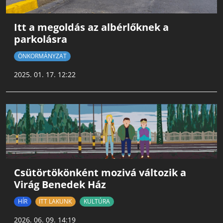
Itt a megoldás az albérlőknek a
parkolásra
ÖNKORMÁNYZAT
2025. 01. 17. 12:22
Csütörtökönként mozivá változik a
Virág Benedek Ház
HÍR
ITT LAKUNK
KULTÚRA
2026. 06. 09. 14:19